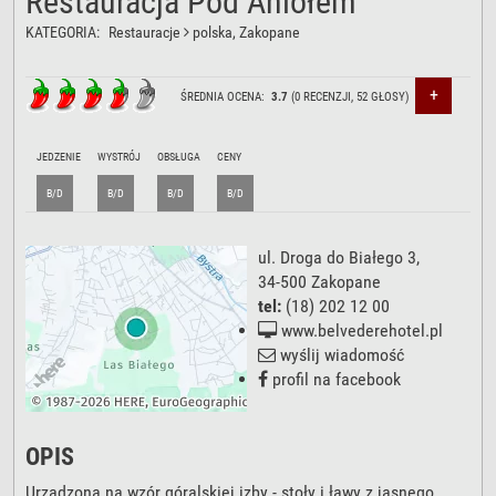
Restauracja Pod Aniołem
KATEGORIA:
Restauracje
polska
, Zakopane
+
ŚREDNIA OCENA:
3.7
(
0
RECENZJI,
52
GŁOSY)
JEDZENIE
WYSTRÓJ
OBSŁUGA
CENY
B/D
B/D
B/D
B/D
ul. Droga do Białego 3
,
34-500
Zakopane
tel:
(18) 202 12 00
www.belvederehotel.pl
wyślij wiadomość
profil na facebook
OPIS
Urządzona na wzór góralskiej izby - stoły i ławy z jasnego