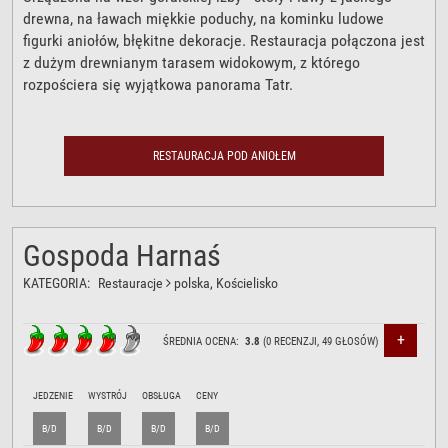
drewna, na ławach miękkie poduchy, na kominku ludowe
figurki aniołów, błękitne dekoracje. Restauracja połączona jest
z dużym drewnianym tarasem widokowym, z którego
rozpościera się wyjątkowa panorama Tatr.
RESTAURACJA POD ANIOŁEM
Gospoda Harnaś
KATEGORIA:
Restauracje
polska
, Kościelisko
+
ŚREDNIA OCENA:
3.8
(
0
RECENZJI,
49
GŁOSÓW)
JEDZENIE
WYSTRÓJ
OBSŁUGA
CENY
B/D
B/D
B/D
B/D