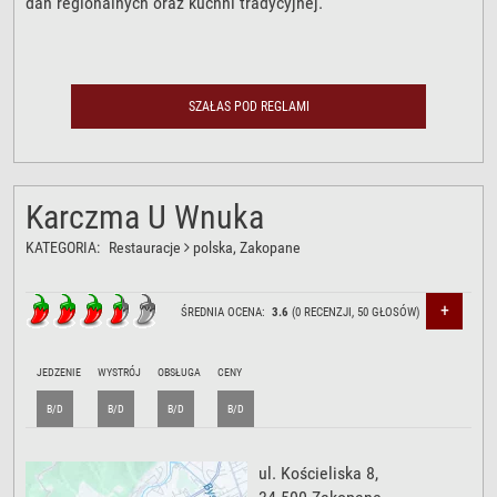
dań regionalnych oraz kuchni tradycyjnej.
SZAŁAS POD REGLAMI
Karczma U Wnuka
KATEGORIA:
Restauracje
polska
, Zakopane
+
ŚREDNIA OCENA:
3.6
(
0
RECENZJI,
50
GŁOSÓW)
JEDZENIE
WYSTRÓJ
OBSŁUGA
CENY
B/D
B/D
B/D
B/D
ul. Kościeliska 8
,