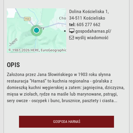
Dolina Kościeliska 1
,
34-511
Kościelisko
tel:
605 277 662
gospodaharnas.pl/
wyślij wiadomość
OPIS
Założona przez Jana Słowińskiego w 1903 roku słynna
restauracja "Harnaś" to kuchnia regionalna - góralska z
domieszką kuchni węgierskiej a zatem: jagnięcina, dziczyzna,
mięsa w ziołach, rydze na maśle lub marynowane, pstrągi,
sery owcze - oscypek i bunc, brusznice, pasztety i ciasta...
GOSPODA HARNAŚ