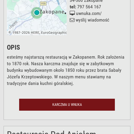
34-500
Zakopane
tel:
797 564 167
uwnuka.com/
wyślij wiadomość
OPIS
esteśmy najstarszą restauracją w Zakopanem. Rok założenia
to 1870 rok. Nasza karczma znajduje się w zabytkowym
budynku wybudowanym około 1850 roku przez brata Sabały
Józefa Krzeptowskiego. W naszym menu stawiamy na
tradycyjne dania kuchni góralskiej.
KARCZMA U WNUKA