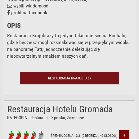
wyślij wiadomość
profil na facebook
OPIS
Restauracja Krajobrazy to jedyne takie miejsce na Podhalu,
gdzie będziesz mógł rozsmakować się w przepięknym widoku
na panoramę Tatr, jednocześnie delektując się
niepowtarzalnym smakiem naszych dań.
RESTAURACJA KRAJOBRAZY
Restauracja Hotelu Gromada
KATEGORIA:
Restauracje
polska
, Zakopane
+
ŚREDNIA OCENA:
3.6
(
0
RECENZJI,
49
GŁOSÓW)