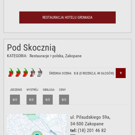
RESTAURACJA HOTELU GROMADA
Pod Skocznią
KATEGORIA:
Restauracje
polska
, Zakopane
+
ŚREDNIA OCENA:
3.5
(
0
RECENZJI,
49
GŁOSÓW)
JEDZENIE
WYSTRÓJ
OBSŁUGA
CENY
B/D
B/D
B/D
B/D
ul. Pilsudskiego 59a
,
34-500
Zakopane
tel:
(18) 201 46 82