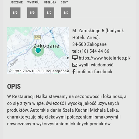
JEDZENIE
WYSTRÓJ
OBSŁUGA
CENY
B/D
B/D
B/D
B/D
M. Zaruskiego 5
(budynek
Hotelu Aries),
34-500
Zakopane
tel:
(18) 544 44 66
https://www.hotelaries.pl/
wyślij wiadomość
profil na facebook
OPIS
W Restauracji Halka stawiamy na sezonowość i lokalność, a
co się z tym wiąże, świeżość i wysoką jakość używanych
produktów. Autorskie dania Szefa Kuchni Michała Lelka,
charakteryzują się ciekawymi połączeniami smakowymi i
nowoczesnym wykorzystaniem lokalnych produktów.