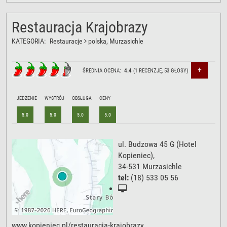
Restauracja Krajobrazy
KATEGORIA:
Restauracje
polska
, Murzasichle
+
ŚREDNIA OCENA:
4.4
(
1
RECENZJĘ,
53
GŁOSY)
JEDZENIE
WYSTRÓJ
OBSŁUGA
CENY
5.0
5.0
5.0
5.0
ul. Budzowa 45 G
(Hotel
Kopieniec),
34-531
Murzasichle
tel:
(18) 533 05 56
www.kopieniec.pl/restauracja-krajobrazy