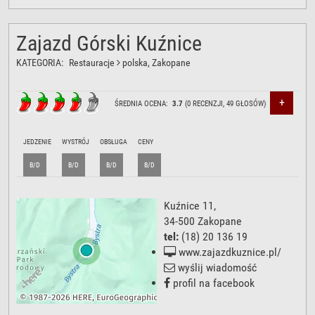
Zajazd Górski Kuźnice
KATEGORIA:
Restauracje
polska
, Zakopane
+
ŚREDNIA OCENA:
3.7
(
0
RECENZJI,
49
GŁOSÓW)
JEDZENIE
WYSTRÓJ
OBSŁUGA
CENY
B/D
B/D
B/D
B/D
Kuźnice 11
,
34-500
Zakopane
tel:
(18) 20 136 19
www.zajazdkuznice.pl/
wyślij wiadomość
profil na facebook