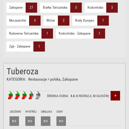
Zakopane
27
Białka Tatrzańska
3
Kościelisko
3
Murzasichle
3
Witów
2
Biały Dunajec
1
Bukowina Tatrzańska
1
Kościelisko - Zakopane
1
Ząb - Zakopane
1
Tuberoza
KATEGORIA:
Restauracje
polska
, Zakopane
+
ŚREDNIA OCENA:
3.6
(
0
RECENZJI,
50
GŁOSÓW)
JEDZENIE
WYSTRÓJ
OBSŁUGA
CENY
B/D
B/D
B/D
B/D