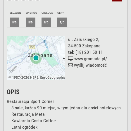
JEDZENIE
WYSTRÓJ
OBSŁUGA
CENY
B/D
B/D
B/D
B/D
ul. Zaruskiego 2
,
34-500
Zakopane
tel:
(18) 201 50 11
www.gromada.pl/
wyślij wiadomość
OPIS
Restauracja Sport Corner
3 sale, każda 90 miejsc, w tym jedna dla gości hotelowych
Restauracja Meta
Kawiarnia Costa Coffee
Letni ogródek