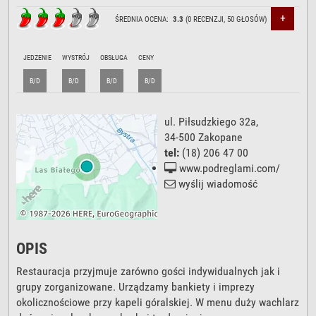
+
ŚREDNIA OCENA:
3.3
(
0
RECENZJI,
50
GŁOSÓW)
JEDZENIE
WYSTRÓJ
OBSŁUGA
CENY
B/D
B/D
B/D
B/D
ul. Piłsudzkiego 32a
,
34-500
Zakopane
tel:
(18) 206 47 00
www.podreglami.com/
wyślij wiadomość
OPIS
Restauracja przyjmuje zarówno gości indywidualnych jak i
grupy zorganizowane. Urządzamy bankiety i imprezy
okolicznościowe przy kapeli góralskiej. W menu duży wachlarz