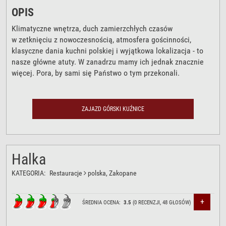
OPIS
Klimatyczne wnętrza, duch zamierzchłych czasów
w zetknięciu z nowoczesnością, atmosfera gościnności,
klasyczne dania kuchni polskiej i wyjątkowa lokalizacja - to
nasze główne atuty. W zanadrzu mamy ich jednak znacznie
więcej. Pora, by sami się Państwo o tym przekonali.
ZAJAZD GÓRSKI KUŹNICE
Halka
KATEGORIA:
Restauracje
polska
, Zakopane
+
ŚREDNIA OCENA:
3.5
(
0
RECENZJI,
48
GŁOSÓW)