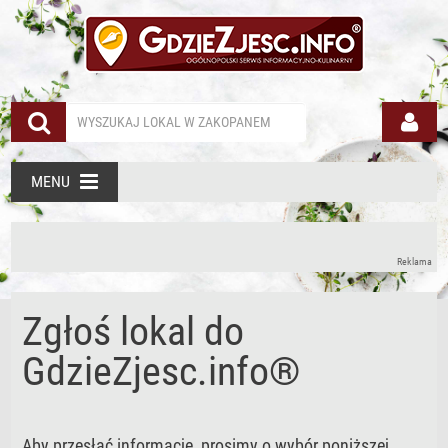
MENU
Reklama
Zgłoś lokal do
GdzieZjesc.info®
Aby przesłać informacje, prosimy o wybór poniższej