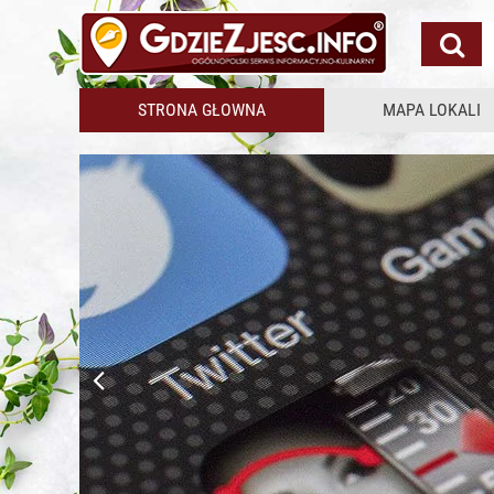
STRONA GŁOWNA
MAPA LOKALI
Otwierasz nowy l
GdzieZjesc.info d
SPRAWDŹ W PEŁNI
BEZPŁATNIE
, jak działa w