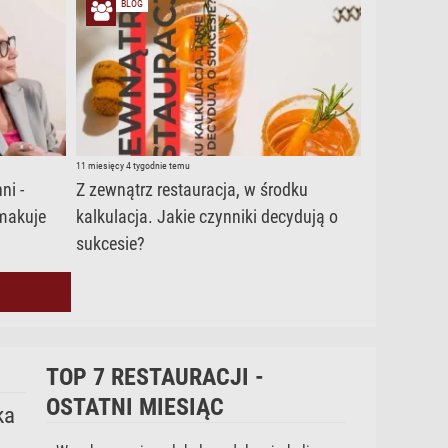
BLOG
11 miesięcy 4 tygodnie temu
ni -
Z zewnątrz restauracja, w środku
smakuje
kalkulacja. Jakie czynniki decydują o
sukcesie?
TOP 7 RESTAURACJI -
OSTATNI MIESIĄC
ka