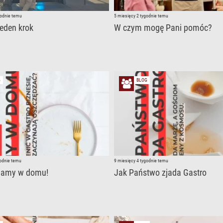
godnie temu
5 miesięcy 2 tygodnie temu
jeden krok
W czym mogę Pani pomóc?
G
BLOG
godnie temu
9 miesięcy 4 tygodnie temu
mamy w domu!
Jak Państwo zjada Gastro