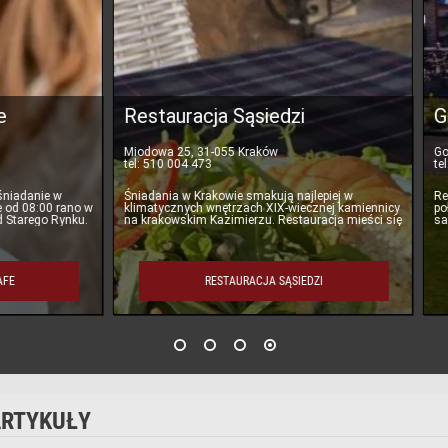
auracja Sąsiedzi
Grill House Wrocław
 25, 31-055 Kraków
Golfowa 2, 55-114 Kryniczno
 004 473
tel: 733 388 803, 533 970 990
ia w Krakowie smakują najlepiej w
Restauracja na terenie pola golfo
cznych wnętrzach XIX-wiecznej kamiennicy
położona 5 km od granicy Wrocła
owskim Kazimierzu. Restauracja mieści się
samego Centrum. Oprócz malowi
odziemiach
posiadamy również menu
RESTAURACJA SĄSIEDZI
GRILL HOUSE WROCŁAW
RTYKUŁY