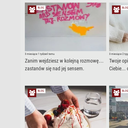
BLOG
BLO
3 miesiące 1 tydzień temu
3 miesiące 2 ty
Zanim wejdziesz w kolejną rozmowę…
Twoje opi
zastanów się nad jej sensem.
Ciebie...
BLOG
BLO