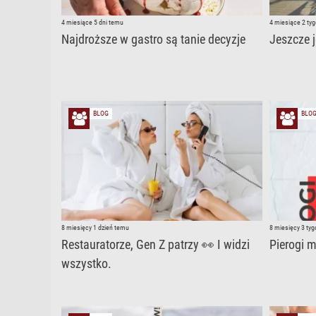
4 miesiące 5 dni temu
4 miesiące 2 ty
Najdroższe w gastro są tanie decyzje
Jeszcze 
BLOG
BLO
8 miesięcy 1 dzień temu
8 miesięcy 3 ty
Restauratorze, Gen Z patrzy 👀 I widzi
Pierogi 
wszystko.