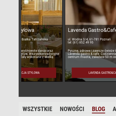
Lavenda Gastro&Cafe
Rest
ska
ul. Wodna 3/4, 61-781 Poznań
Miodowa
tel: (61) 852 49 95
tel: 510
ia oraz
Pyszne, zdrowe i zawsze świeże śniadanie w
Śniadan
 tradycyjne
Lavenda gastro & cafe. Codziennie od 08:00 rano w
klimaty
 wielką
centrum miasta, zaledwie 50 m od Starego Rynku.
na krak
W Lavend
w jej p
LAVENDA GASTRO&CAFE
WSZYSTKIE
NOWOŚCI
BLOG
A