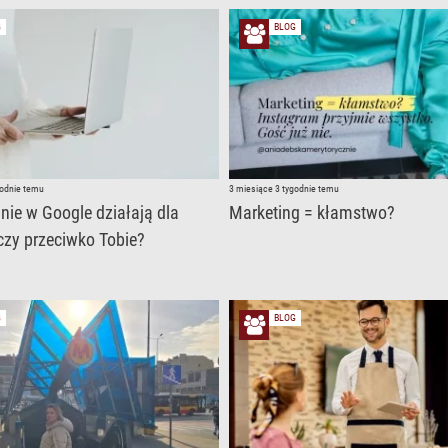
G
BLOG
godnie temu
3 miesiące 3 tygodnie temu
nie w Google działają dla
Marketing = kłamstwo?
 czy przeciwko Tobie?
G
BLOG