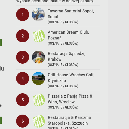
Wysoko ocenione lokale w dalszej okolicy.
Tawerna Santorini Sopot,
1
Sopot
(OCENA: 5 / GŁOSÓW)
American Dream Club,
2
Poznań
(OCENA: 5 / GŁOSÓW)
Restaracja Sąsiedzi,
3
Kraków
(OCENA: 5 / GŁOSÓW)
lu
Grill House Wrocław Golf,
4
Kryniczno
(OCENA: 5 / GŁOSÓW)
Pizzeria z Pasją Pizza &
5
Wino, Wrocław
dę
(OCENA: 5 / GŁOSÓW)
Restauracja & Karczma
6
Staropolska, Szczucin
(OCENA: 5 / GŁOSÓW)