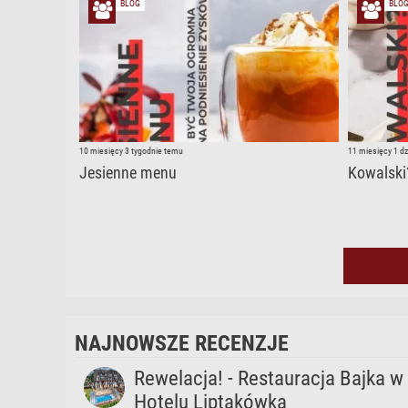
BLOG
BLO
10 miesięcy 3 tygodnie temu
11 miesięcy 1 d
Jesienne menu
Kowalski
NAJNOWSZE RECENZJE
Rewelacja! - Restauracja Bajka w
Hotelu Liptakówka