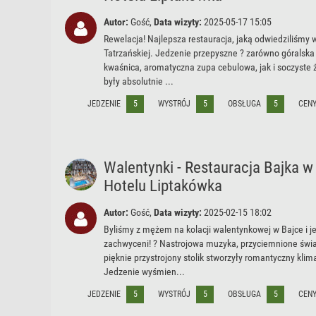
Autor:
Gość,
Data wizyty:
2025-05-17 15:05
Rewelacja! Najlepsza restauracja, jaką odwiedziliśmy 
Tatrzańskiej. Jedzenie przepyszne ? zarówno góralska
kwaśnica, aromatyczna zupa cebulowa, jak i soczyste 
były absolutnie ...
JEDZENIE
5
WYSTRÓJ
5
OBSŁUGA
5
CEN
Walentynki - Restauracja Bajka w
Hotelu Liptakówka
Autor:
Gość,
Data wizyty:
2025-02-15 18:02
Byliśmy z mężem na kolacji walentynkowej w Bajce i 
zachwyceni! ? Nastrojowa muzyka, przyciemnione świat
pięknie przystrojony stolik stworzyły romantyczny klim
Jedzenie wyśmien...
JEDZENIE
5
WYSTRÓJ
5
OBSŁUGA
5
CEN