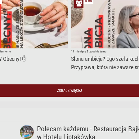
G
BLOG
zień temu
11 miesięcy 2 tygodnie temu
? Obecny! ✋
Słona ambicja? Ego szefa kuch
Przyprawa, która nie zawsze 
ZOBACZ WIĘCEJ
Polecam każdemu - Restauracja Baj
w Hotelu Liptakówka