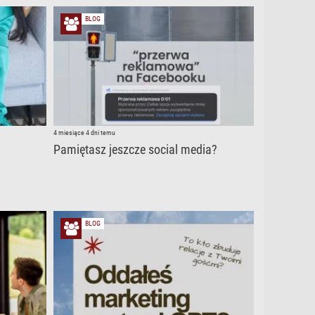
BLOG
4 miesiące 4 dni temu
Pamiętasz jeszcze social media?
BLOG