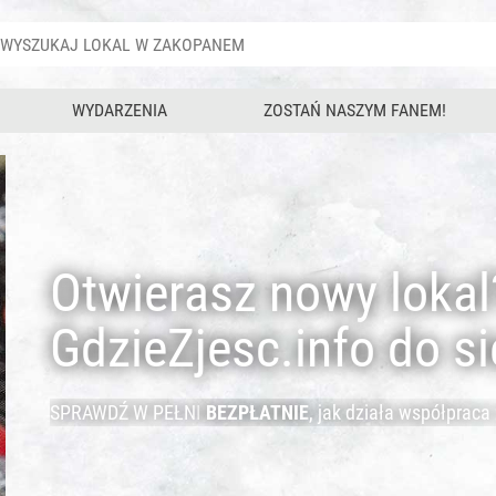
WYDARZENIA
ZOSTAŃ NASZYM FANEM!
okal? Zaproś gości
o siebie!
spółpraca z nami