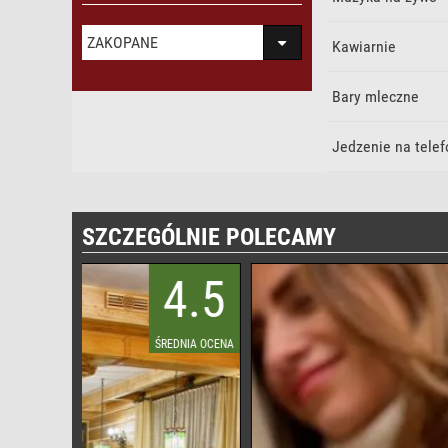
ZAKOPANE
Kawiarnie
Bary mleczne
Jedzenie na telef
SZCZEGÓLNIE POLECAMY
4.5
4.5
EDNIA OCENA
ŚREDNIA OCENA