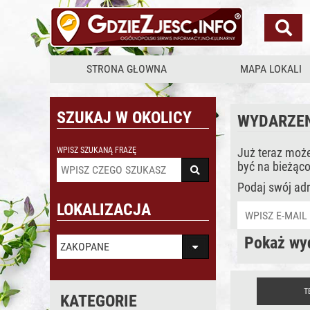
Wydarzenia
STRONA GŁOWNA
MAPA LOKALI
SZUKAJ W OKOLICY
WYDARZE
WPISZ SZUKANĄ FRAZĘ
Już teraz moż
być na bieżąco
Podaj swój adr
LOKALIZACJA
Pokaż wyd
ZAKOPANE
T
KATEGORIE