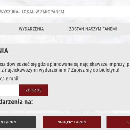
WYDARZENIA
ZOSTAŃ NASZYM FANEM!
NIA
esz dowiedzieć się gdzie planowane są najciekawsze imprezy, 
 z najciekawszymi wydarzeniami? Zapisz się do biuletynu!
es e-mail:
arzenia na:
EN TYDZIEŃ
NASTĘPNY TYDZIEŃ
17