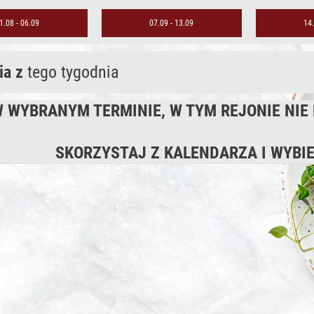
1.08 - 06.09
07.09 - 13.09
14.
ia z
tego tygodnia
 WYBRANYM TERMINIE, W TYM REJONIE NI
SKORZYSTAJ Z KALENDARZA I WYBIE