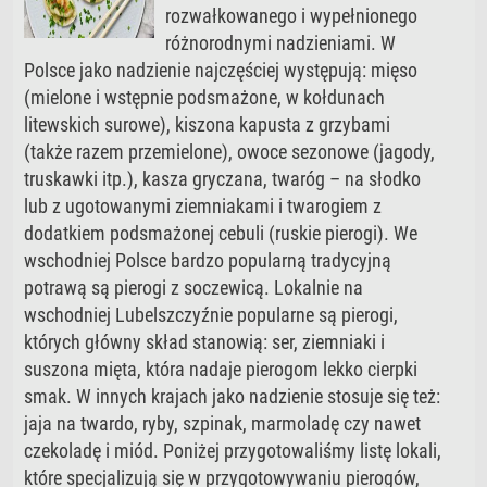
rozwałkowanego i wypełnionego
różnorodnymi nadzieniami. W
Polsce jako nadzienie najczęściej występują: mięso
(mielone i wstępnie podsmażone, w kołdunach
litewskich surowe), kiszona kapusta z grzybami
(także razem przemielone), owoce sezonowe (jagody,
truskawki itp.), kasza gryczana, twaróg – na słodko
lub z ugotowanymi ziemniakami i twarogiem z
dodatkiem podsmażonej cebuli (ruskie pierogi). We
wschodniej Polsce bardzo popularną tradycyjną
potrawą są pierogi z soczewicą. Lokalnie na
wschodniej Lubelszczyźnie popularne są pierogi,
których główny skład stanowią: ser, ziemniaki i
suszona mięta, która nadaje pierogom lekko cierpki
smak. W innych krajach jako nadzienie stosuje się też:
jaja na twardo, ryby, szpinak, marmoladę czy nawet
czekoladę i miód. Poniżej przygotowaliśmy listę lokali,
które specjalizują się w przygotowywaniu pierogów,