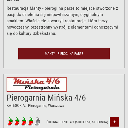
Restauracja Manty - pierogi na parze to miejsce stworzone z
pasji do dzielenia się niepowtarzalnym, oryginalnym
smakiem. Właściciele stworzyli restauracje, która łączy
nowoczesny, przestronny wystrój z elementami odnoszącymi
się do kultury Uzbekistanu.
MANTY - PIEROGI NA PARZE
Pierogarnia Mińska 4/6
KATEGORIA:
Pierogarnie
, Warszawa
+
ŚREDNIA OCENA:
4.2
(
5
RECENZJI,
51
GŁOSÓW)