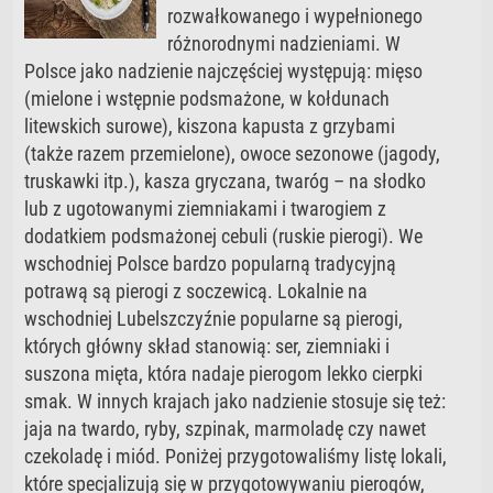
rozwałkowanego i wypełnionego
różnorodnymi nadzieniami. W
Polsce jako nadzienie najczęściej występują: mięso
(mielone i wstępnie podsmażone, w kołdunach
litewskich surowe), kiszona kapusta z grzybami
(także razem przemielone), owoce sezonowe (jagody,
truskawki itp.), kasza gryczana, twaróg – na słodko
lub z ugotowanymi ziemniakami i twarogiem z
dodatkiem podsmażonej cebuli (ruskie pierogi). We
wschodniej Polsce bardzo popularną tradycyjną
potrawą są pierogi z soczewicą. Lokalnie na
wschodniej Lubelszczyźnie popularne są pierogi,
których główny skład stanowią: ser, ziemniaki i
suszona mięta, która nadaje pierogom lekko cierpki
smak. W innych krajach jako nadzienie stosuje się też:
jaja na twardo, ryby, szpinak, marmoladę czy nawet
czekoladę i miód. Poniżej przygotowaliśmy listę lokali,
które specjalizują się w przygotowywaniu pierogów,