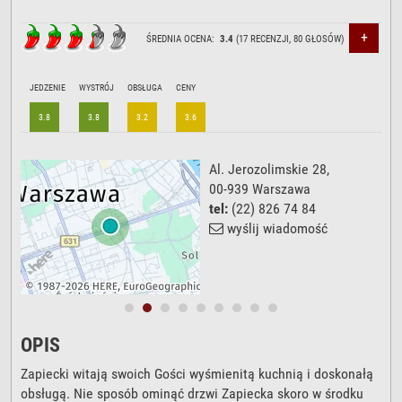
+
ŚREDNIA OCENA:
3.4
(
17
RECENZJI,
80
GŁOSÓW)
JEDZENIE
WYSTRÓJ
OBSŁUGA
CENY
3.8
3.8
3.2
3.6
Al. Jerozolimskie 28
,
00-939
Warszawa
tel:
(22) 826 74 84
wyślij wiadomość
OPIS
Zapiecki witają swoich Gości wyśmienitą kuchnią i doskonałą
obsługą. Nie sposób ominąć drzwi Zapiecka skoro w środku