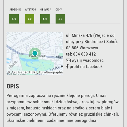
JEDZENIE
WYSTRÓJ
OBSŁUGA
CENY
5.0
4.0
5.0
5.0
ul. Mińska 4/6
(Wejscie od
ulicy przy Biedronce i Soho),
03-806
Warszawa
tel:
884 639 412
wyślij wiadomość
profil na facebook
OPIS
Pierogarnia zaprasza na ręcznie klejone pierogi. U nas
przypomniesz sobie smaki dzieciństwa, skosztujesz pierogów
z mięsem, kapustą,ruskiech oraz na słodko z serem biały i
owocami sezonowymi. Oferujemy również gruzińskie chinkali,
ukraińskie pielmieni i codzinnie inne pierogi dnia.