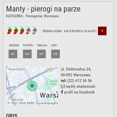
Manty - pierogi na parze
KATEGORIA:
Pierogarnie
, Warszawa
+
ŚREDNIA OCENA:
3.4
(
0
RECENZJI,
52
GŁOSY)
JEDZENIE
WYSTRÓJ
OBSŁUGA
CENY
B/D
B/D
B/D
B/D
ul. Elektoralna 24
,
00-892
Warszawa
tel:
(22) 412 56 56
wyślij wiadomość
profil na facebook
OPIS