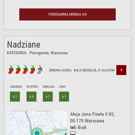
PIEROGARNIA MIŃSKA 4/6
Nadziane
KATEGORIA:
Pierogarnie
, Warszawa
+
ŚREDNIA OCENA:
4.0
(
3
RECENZJE,
51
GŁOSÓW)
JEDZENIE
WYSTRÓJ
OBSŁUGA
CENY
4.7
4.3
4.7
4.7
Aleja Jana Pawła II 82
,
00-175
Warszawa
tel:
Brak