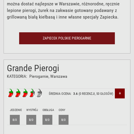
można dostać najlepsze w Warszawie, różnorodne, ręcznie
lepione pierogi, żurek na zakwasie gotowany podawany z
grillowaną białą kiełbasą i inne własne specjały Zapiecka.
ZAPIECEK POLSKIE PIEROGARNIE
Grande Pierogi
KATEGORIA:
Pierogarnie
, Warszawa
+
ŚREDNIA OCENA:
3.6
(
0
RECENZJI,
50
GŁOSÓW)
JEDZENIE
WYSTRÓJ
OBSŁUGA
CENY
B/D
B/D
B/D
B/D