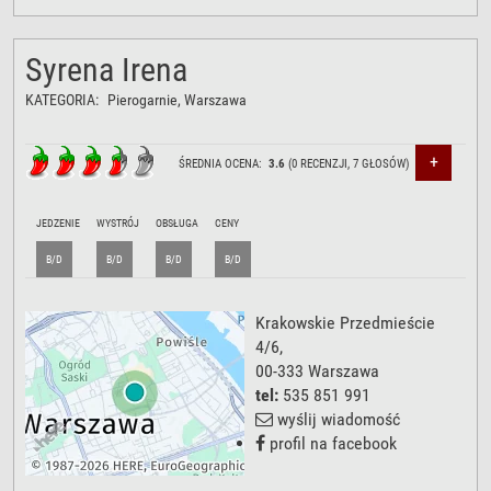
Syrena Irena
KATEGORIA:
Pierogarnie
, Warszawa
+
ŚREDNIA OCENA:
3.6
(
0
RECENZJI,
7
GŁOSÓW)
JEDZENIE
WYSTRÓJ
OBSŁUGA
CENY
B/D
B/D
B/D
B/D
Krakowskie Przedmieście
4/6
,
00-333
Warszawa
tel:
535 851 991
wyślij wiadomość
profil na facebook