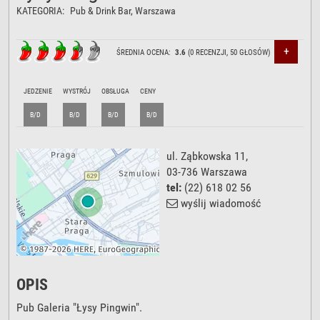
KATEGORIA:
Pub & Drink Bar
, Warszawa
+
ŚREDNIA OCENA:
3.6
(
0
RECENZJI,
50
GŁOSÓW)
JEDZENIE
WYSTRÓJ
OBSŁUGA
CENY
B/D
B/D
B/D
B/D
ul. Ząbkowska 11
,
03-736
Warszawa
tel:
(22) 618 02 56
wyślij wiadomość
OPIS
Pub Galeria "Łysy Pingwin".