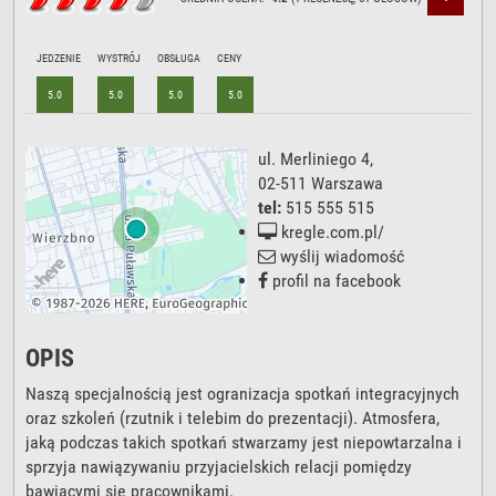
JEDZENIE
WYSTRÓJ
OBSŁUGA
CENY
5.0
5.0
5.0
5.0
ul. Merliniego 4
,
02-511
Warszawa
tel:
515 555 515
kregle.com.pl/
wyślij wiadomość
profil na facebook
OPIS
Naszą specjalnością jest ogranizacja spotkań integracyjnych
oraz szkoleń (rzutnik i telebim do prezentacji). Atmosfera,
jaką podczas takich spotkań stwarzamy jest niepowtarzalna i
sprzyja nawiązywaniu przyjacielskich relacji pomiędzy
bawiącymi się pracownikami.