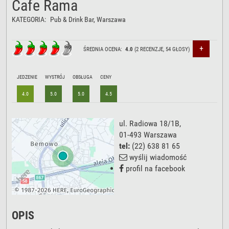
Cafe Rama
KATEGORIA:
Pub & Drink Bar
, Warszawa
+
ŚREDNIA OCENA:
4.0
(
2
RECENZJE,
54
GŁOSY)
JEDZENIE
WYSTRÓJ
OBSŁUGA
CENY
4.0
5.0
5.0
4.5
ul. Radiowa 18/1B
,
01-493
Warszawa
tel:
(22) 638 81 65
wyślij wiadomość
profil na facebook
OPIS