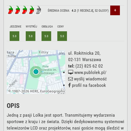
+
ŚREDNIA OCENA:
4.2
(
1
RECENZJĘ,
52
GŁOSY)
JEDZENIE
WYSTRÓJ
OBSŁUGA
CENY
5.0
5.0
5.0
5.0
ul. Rokitnicka 20
,
02-131
Warszawa
tel:
(22) 825 62 02
www.publolek.pl/
wyślij wiadomość
profil na facebook
OPIS
Jedną z pasji Lolka jest sport. Transmitujemy wydarzenia
sportowe z kraju i ze świata. Dzięki dedykowanemu systemowi
telewizorów LCD oraz projektorów, nasi goście mogą śledzić w