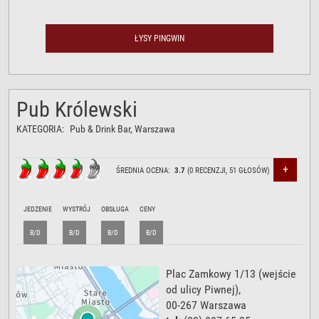
ŁYSY PINGWIN
Pub Królewski
KATEGORIA:
Pub & Drink Bar
, Warszawa
+
ŚREDNIA OCENA:
3.7
(
0
RECENZJI,
51
GŁOSÓW)
JEDZENIE
WYSTRÓJ
OBSŁUGA
CENY
B/D
B/D
B/D
B/D
Plac Zamkowy 1/13
(wejście
od ulicy Piwnej),
00-267
Warszawa