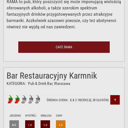
RAMA to pub, który poszczycić się może imponującą wielością
oferowanych alkoholi, a także szerokim spektrum
fantazyjnych drinków przygotowywanych przez atrakcyjne
barmanki. Aczkolwiek szacowni piwosze, czy też abstynenci
również nie wyjdą od nas zawiedzeni.
CAFE RAMA
Bar Restauracyjny Karmnik
KATEGORIA:
Pub & Drink Bar
, Warszawa
+
ŚREDNIA OCENA:
2.3
(
1
RECENZJĘ,
58
GŁOSÓW)
JEDZENIE
WYSTRÓJ
OBSŁUGA
CENY
B/D
1.0
1.0
2.0