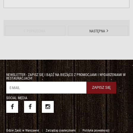
POPRZEDNIA
NASTĘPNA
NEWSLETTER - ZAPISZ SIĘ I BĄDŹ NA BIEŻĄCO Z PROMOCJAMI I WYDARZENIAMI W
RESTAURACJACH!
SOCIAL MEDIA
Gdzie Zjeść w Warszawie
|
Zarządzaj ciasteczkami
|
Polityka prywatnosci
|