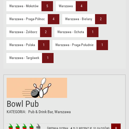
Warszawa - Mokotów
5
Warszawa
4
Warszawa - Praga-Północ
4
Warszawa - Bielany
2
Warszawa - Żoliborz
2
Warszawa - Ochota
1
Warszawa - Polska
1
Warszawa - Praga-Południe
1
Warszawa - Targówek
1
Bowl Pub
KATEGORIA:
Pub & Drink Bar
, Warszawa
+
ŚREDNIA OCENA:
4.2
(
1
RECENZJĘ,
51
GŁOSÓW)