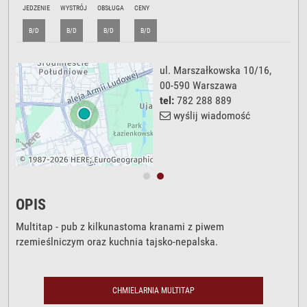
JEDZENIE
WYSTRÓJ
OBSŁUGA
CENY
B/D
B/D
B/D
B/D
ul. Marszałkowska 10/16
,
00-590
Warszawa
tel:
782 288 889
wyślij wiadomość
OPIS
Multitap - pub z kilkunastoma kranami z piwem
rzemieślniczym oraz kuchnia tajsko-nepalska.
CHMIELARNIA MULTITAP