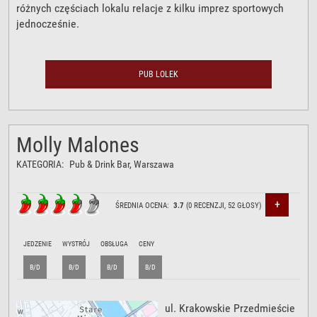
różnych częściach lokalu relacje z kilku imprez sportowych
jednocześnie.
PUB LOLEK
Molly Malones
KATEGORIA:
Pub & Drink Bar
, Warszawa
+
ŚREDNIA OCENA:
3.7
(
0
RECENZJI,
52
GŁOSY)
JEDZENIE
WYSTRÓJ
OBSŁUGA
CENY
B/D
B/D
B/D
B/D
ul. Krakowskie Przedmieście