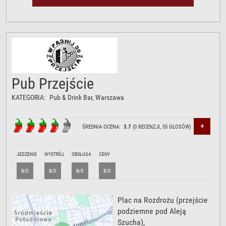
Pub Przejście
KATEGORIA:
Pub & Drink Bar
, Warszawa
+
ŚREDNIA OCENA:
3.7
(
0
RECENZJI,
55
GŁOSÓW)
JEDZENIE
WYSTRÓJ
OBSŁUGA
CENY
B/D
B/D
B/D
B/D
Plac na Rozdrożu
(przejście
podziemne pod Aleją
Szucha),