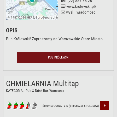
tel:
(22) 887 65 25
www.krolewski.pl/
wyślij wiadomość
OPIS
Pub Królewski! Zapraszamy na Warszawskie Stare Miasto.
PUB KRÓLEWSKI
CHMIELARNIA Multitap
KATEGORIA:
Pub & Drink Bar
, Warszawa
+
ŚREDNIA OCENA:
3.5
(
0
RECENZJI,
51
GŁOSÓW)