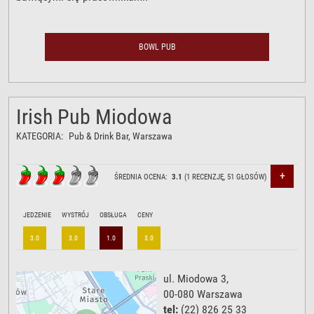
BOWL PUB
Irish Pub Miodowa
KATEGORIA:
Pub & Drink Bar
, Warszawa
+
ŚREDNIA OCENA:
3.1
(
1
RECENZJĘ,
51
GŁOSÓW)
JEDZENIE
WYSTRÓJ
OBSŁUGA
CENY
3.0
3.0
1.0
3.0
ul. Miodowa 3
,
00-080
Warszawa
tel:
(22) 826 25 33