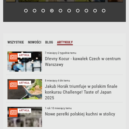
WSZYSTKIE
NOWOŚCI
BLOG
ARTYKUŁY
7 miesięcy 2 tygodnie temu
ARTYKUŁ
Dřevny Kocur - kawałek Czech w centrum
Warszawy
8 miesięcy 4 dni temu
ARTYKUŁ
Jakub Horák triumfuje w polskim finale
konkursu Challenge! Taste of Japan
2025
1 rok 10 miesięcy temu
ARTYKUŁ
Nowe perełki polskiej kuchni w stolicy