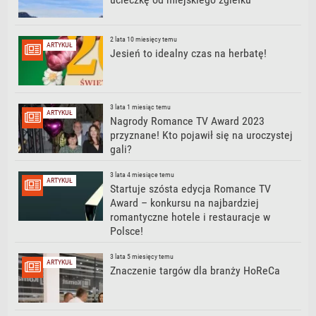
2 lata 10 miesięcy temu
ARTYKUŁ
Jesień to idealny czas na herbatę!
3 lata 1 miesiąc temu
ARTYKUŁ
Nagrody Romance TV Award 2023
przyznane! Kto pojawił się na uroczystej
gali?
3 lata 4 miesiące temu
ARTYKUŁ
Startuje szósta edycja Romance TV
Award – konkursu na najbardziej
romantyczne hotele i restauracje w
Polsce!
3 lata 5 miesięcy temu
ARTYKUŁ
Znaczenie targów dla branży HoReCa