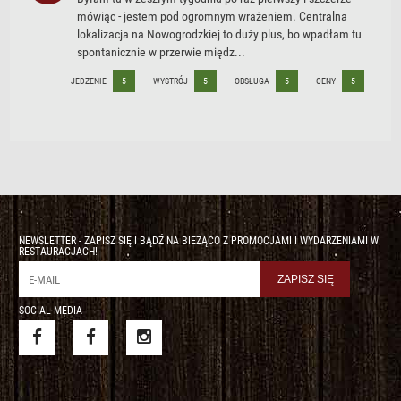
mówiąc - jestem pod ogromnym wrażeniem. Centralna
lokalizacja na Nowogrodzkiej to duży plus, bo wpadłam tu
spontanicznie w przerwie międz...
JEDZENIE
5
WYSTRÓJ
5
OBSŁUGA
5
CENY
5
NEWSLETTER - ZAPISZ SIĘ I BĄDŹ NA BIEŻĄCO Z PROMOCJAMI I WYDARZENIAMI W
RESTAURACJACH!
SOCIAL MEDIA