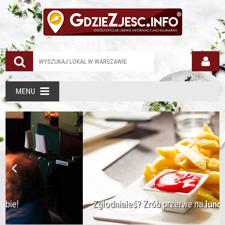
MENU
Zgłodniałeś? Zrób przerwe na
lunch!