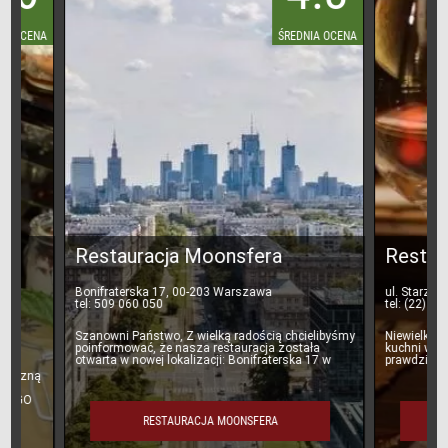
A
ŚREDNIA OCENA
Lunch
Kawiarnie
Firmy Cateringowe
Organizacja imprez
Bary mleczne
Restauracja Moonsfera
Restauracja
Bonifraterska 17, 00-203 Warszawa
ul. Starzyńskiego 
Naleśnikarnie
tel: 509 060 050
tel: (22) 299 19 19
Szanowni Państwo, Z wielką radością chcielibyśmy
Niewielka, rodzinna
poinformować, że nasza restauracja została
kuchni włoskiej i p
Pierogarnie
otwarta w nowej lokalizacji: Bonifraterska 17 w
prawdziwą włoską p
budynku Nort
wypiekaną na
Jedzenie na telefon
RESTAURACJA MOONSFERA
REST