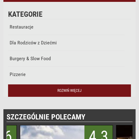
KATEGORIE
Restauracje
Dla Rodziców z Dziećmi
Burgery & Slow Food
Pizzerie
Winiarnie
ROZWIŃ WIĘCEJ
Pub & Drink Bar
SZCZEGÓLNIE POLECAMY
Muzyka na żywo
4.3
Śniadania