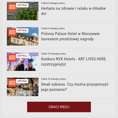
3 lata 9 miesięcy temu
ARTYKUŁ
Herbata na zdrowie i relaks w chłodne
dni
3 lata 9 miesięcy temu
ARTYKUŁ
Polonia Palace Hotel w Warszawie
laureatem prestiżowej nagrody
3 lata 10 miesięcy temu
ARTYKUŁ
Konkurs NYX Hotels - ART LIVES HERE
rozstrzygnięty!
3 lata 10 miesięcy temu
ARTYKUŁ
Smak sukcesu. Czy można przyspieszyć
jego poznanie?
ZOBACZ WIĘCEJ