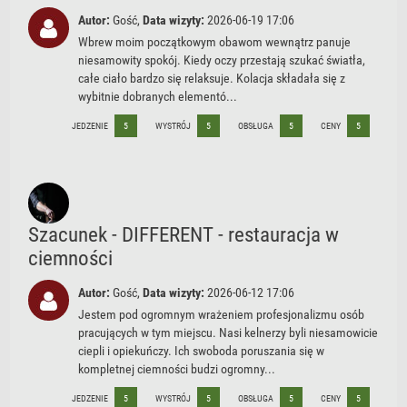
Restauracja KUK
Autor:
Gość,
Data wizyty:
2026-06-19 17:06
7
(OCENA: 4.9 / 5 )
Wbrew moim początkowym obawom wewnątrz panuje
niesamowity spokój. Kiedy oczy przestają szukać światła,
całe ciało bardzo się relaksuje. Kolacja składała się z
wybitnie dobranych elementó...
JEDZENIE
5
WYSTRÓJ
5
OBSŁUGA
5
CENY
5
Szacunek - DIFFERENT - restauracja w
ciemności
Autor:
Gość,
Data wizyty:
2026-06-12 17:06
Jestem pod ogromnym wrażeniem profesjonalizmu osób
pracujących w tym miejscu. Nasi kelnerzy byli niesamowicie
ciepli i opiekuńczy. Ich swoboda poruszania się w
kompletnej ciemności budzi ogromny...
JEDZENIE
5
WYSTRÓJ
5
OBSŁUGA
5
CENY
5