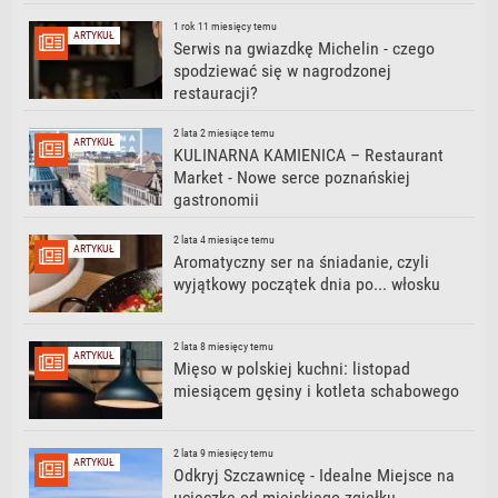
1 rok 11 miesięcy temu
ARTYKUŁ
Serwis na gwiazdkę Michelin - czego
spodziewać się w nagrodzonej
restauracji?
2 lata 2 miesiące temu
ARTYKUŁ
KULINARNA KAMIENICA – Restaurant
Market - Nowe serce poznańskiej
gastronomii
2 lata 4 miesiące temu
ARTYKUŁ
Aromatyczny ser na śniadanie, czyli
wyjątkowy początek dnia po... włosku
2 lata 8 miesięcy temu
ARTYKUŁ
Mięso w polskiej kuchni: listopad
miesiącem gęsiny i kotleta schabowego
2 lata 9 miesięcy temu
ARTYKUŁ
Odkryj Szczawnicę - Idealne Miejsce na
ucieczkę od miejskiego zgiełku