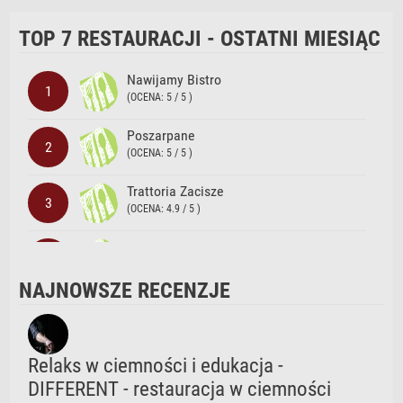
TOP 7 RESTAURACJI - OSTATNI MIESIĄC
Nawijamy Bistro
1
(OCENA: 5 / 5 )
Poszarpane
2
(OCENA: 5 / 5 )
Trattoria Zacisze
3
(OCENA: 4.9 / 5 )
Hawaii Pizza&Pasta
4
(OCENA: 4.9 / 5 )
NAJNOWSZE RECENZJE
BEER & BONES Craft Beer & Mead
5
(OCENA: 4.9 / 5 )
Beef n' Pepper
Relaks w ciemności i edukacja -
6
(OCENA: 4.9 / 5 )
DIFFERENT - restauracja w ciemności