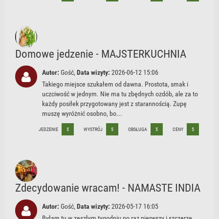
Domowe jedzenie - MAJSTERKUCHNIA
Autor:
Gość,
Data wizyty:
2026-06-12 15:06
Takiego miejsce szukałem od dawna. Prostota, smak i
uczciwość w jednym. Nie ma tu zbędnych ozdób, ale za to
każdy posiłek przygotowany jest z starannością. Zupę
muszę wyróżnić osobno, bo...
JEDZENIE
5
WYSTRÓJ
5
OBSŁUGA
5
CENY
5
Zdecydowanie wracam! - NAMASTE INDIA
Autor:
Gość,
Data wizyty:
2026-05-17 16:05
Byłam tu w zeszłym tygodniu po raz pierwszy i szczerze