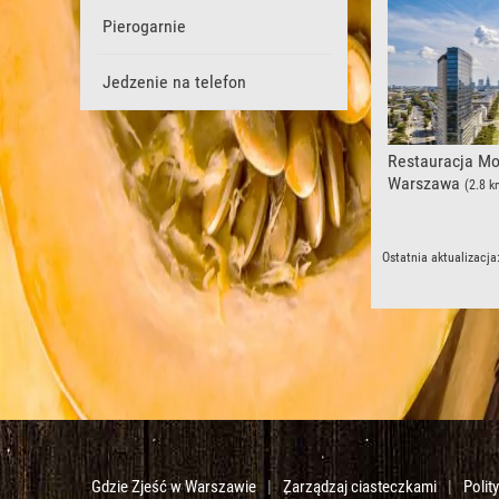
Pierogarnie
Jedzenie na telefon
Restauracja Mo
Warszawa
(2.8 k
Ostatnia aktualizacja
Gdzie Zjeść w Warszawie
|
Zarządzaj ciasteczkami
|
Polit