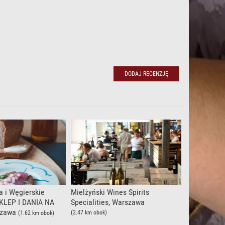
DODAJ RECENZJĘ
DODAJ RECENZJĘ
a i Węgierskie
Mielżyński Wines Spirits
SKLEP I DANIA NA
Specialities, Warszawa
szawa
(2.47 km obok)
(1.62 km obok)