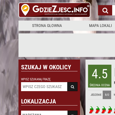
ROONS Warszawa Wola
STRONA GŁOWNA
MAPA LOKALI
SZUKAJ W OKOLICY
4.5
WPISZ SZUKANĄ FRAZĘ
ŚREDNIA OCENA
JEDZENIE
B/D
LOKALIZACJA