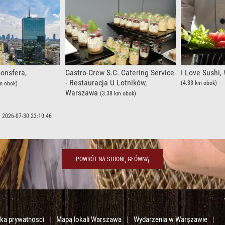
onsfera,
Gastro-Crew S.C. Catering Service
I Love Sushi
- Restauracja U Lotników,
(4.33 km obok)
m obok)
Warszawa
(3.38 km obok)
: 2026-07-30 23:10:46
POWRÓT NA STRONĘ GŁÓWNĄ
yka prywatnosci
|
Mapa lokali Warszawa
|
Wydarzenia w Warszawie
|