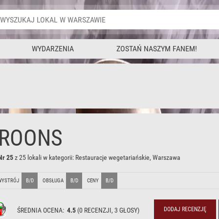
WYDARZENIA
ZOSTAŃ NASZYM FANEM!
ROONS
Nr 25
z 25 lokali w kategorii:
Restauracje wegetariańskie, Warszawa
WYSTRÓJ
B/D
OBSŁUGA
B/D
CENY
B/D
DODAJ RECENZJĘ
ŚREDNIA OCENA:
4.5
(
0
RECENZJI,
3
GŁOSY)