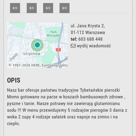
B/D
B/D
B/D
B/D
ul. Jana Krysta 2
,
01-112
Warszawa
tel:
603 688 448
wyślij wiadomość
OPIS
Nasz bar oferuje państwu tradycyjne Tybetańskie pierożki
Momo gotowane na parze w koszach bambusowych zdrowe ,
pyszne i tanie. Nasze potrawy nie zawierają glutaminianu
sodu !!! W menu przewidujemy 5 rodzajów pierogów 3 dania z
woka 2 zupy 4 rodzaje sałatek oraz napoje na zimno i na
ciepło.