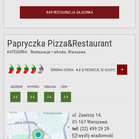
BAR RESTAURACJA SAJGONKA
Papryczka Pizza&Restaurant
KATEGORIA:
Restauracje
włoska
, Warszawa
+
ŚREDNIA OCENA:
4.3
(
2
RECENZJE,
52
GŁOSY)
JEDZENIE
WYSTRÓJ
OBSŁUGA
CENY
5.0
5.0
5.0
5.0
ul. Zawiszy 14
,
01-167
Warszawa
tel:
(22) 499 29 29
wyślij wiadomość