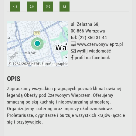
4.8
5.0
5.0
4.8
ul. Żelazna 68
,
00-866
Warszawa
tel:
(22) 850 31 44
www.czerwonywieprz.pl
wyślij wiadomość
profil na facebook
OPIS
Zapraszamy wszystkich pragnących poznać klimat owianej
legendą Oberży pod Czerwonym Wieprzem. Oferujemy
smaczną polską kuchnię i niepowtarzalną atmosferę.
Organizujemy catering oraz imprezy okolicznościowe.
Proletariusze, dygnitarze i burżuje wszystkich krajów łączcie
się i przybywajcie.