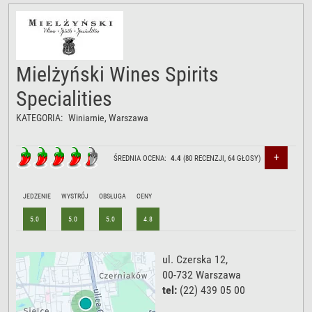
Mielżyński Wines Spirits
Specialities
KATEGORIA:
Winiarnie
, Warszawa
+
ŚREDNIA OCENA:
4.4
(
80
RECENZJI,
64
GŁOSY)
JEDZENIE
WYSTRÓJ
OBSŁUGA
CENY
5.0
5.0
5.0
4.8
ul. Czerska 12
,
00-732
Warszawa
tel:
(22) 439 05 00