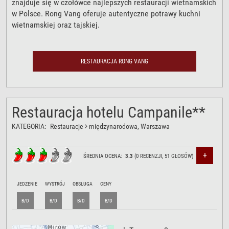
znajduje się w czołówce najlepszych restauracji wietnamskich
w Polsce. Rong Vang oferuje autentyczne potrawy kuchni
wietnamskiej oraz tajskiej.
RESTAURACJA RONG VANG
Restauracja hotelu Campanile**
KATEGORIA:
Restauracje
międzynarodowa
, Warszawa
+
ŚREDNIA OCENA:
3.3
(
0
RECENZJI,
51
GŁOSÓW)
JEDZENIE
WYSTRÓJ
OBSŁUGA
CENY
B/D
B/D
B/D
B/D