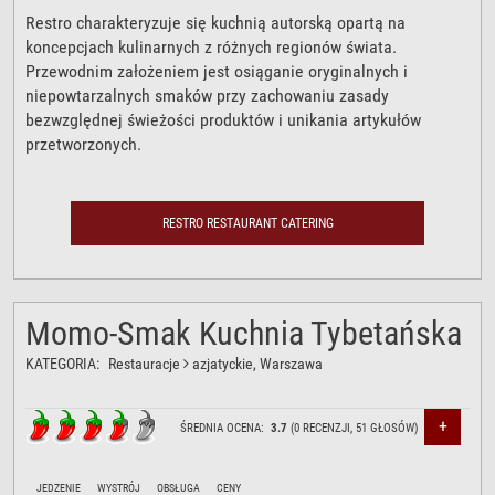
Restro charakteryzuje się kuchnią autorską opartą na
koncepcjach kulinarnych z różnych regionów świata.
Przewodnim założeniem jest osiąganie oryginalnych i
niepowtarzalnych smaków przy zachowaniu zasady
bezwzględnej świeżości produktów i unikania artykułów
przetworzonych.
RESTRO RESTAURANT CATERING
Momo-Smak Kuchnia Tybetańska
KATEGORIA:
Restauracje
azjatyckie
, Warszawa
+
ŚREDNIA OCENA:
3.7
(
0
RECENZJI,
51
GŁOSÓW)
JEDZENIE
WYSTRÓJ
OBSŁUGA
CENY