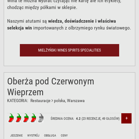
Wina te można wybrać czytając nie kartę ale ich etykiety,
chodząc między półkami w sklepie.
Naszymi atutami są
wiedza, doświadczenie i właściwa
selekcja win
importowanych z olbrzymiego rynku światowego.
Robert Mielżyński
, którego cale życie związane jest z branżą
winiarska stworzył dla Państwa
autorską listę win
, na której
MIELŻYŃSKI WINES SPIRITS SPECIALITIES
wciąż pojawiają się nowe, ciekawe pozycje.
Oberża pod Czerwonym
Wieprzem
KATEGORIA:
Restauracje
polska
, Warszawa
+
ŚREDNIA OCENA:
4.2
(
23
RECENZJE,
49
GŁOSÓW)
JEDZENIE
WYSTRÓJ
OBSŁUGA
CENY