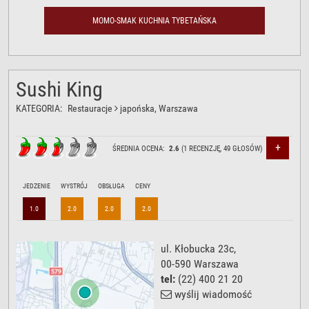
MOMO-SMAK KUCHNIA TYBETAŃSKA
Sushi King
KATEGORIA:
Restauracje
japońska
, Warszawa
+
ŚREDNIA OCENA:
2.6
(
1
RECENZJĘ,
49
GŁOSÓW)
JEDZENIE
WYSTRÓJ
OBSŁUGA
CENY
1.0
2.0
2.0
2.0
ul.
ul. Kłobucka 23c
,
00-590
Warszawa
tel:
(22) 400 21 20
wyślij wiadomość