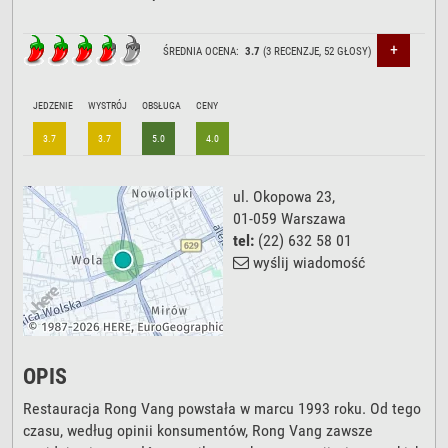
+
ŚREDNIA OCENA:
3.7
(
3
RECENZJE,
52
GŁOSY)
JEDZENIE
WYSTRÓJ
OBSŁUGA
CENY
3.7
3.7
5.0
4.0
ul. Okopowa 23
,
01-059
Warszawa
tel:
(22) 632 58 01
wyślij wiadomość
OPIS
Restauracja Rong Vang powstała w marcu 1993 roku. Od tego
czasu, według opinii konsumentów, Rong Vang zawsze