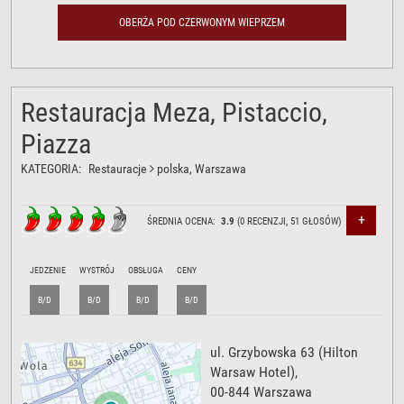
OBERŻA POD CZERWONYM WIEPRZEM
Restauracja Meza, Pistaccio,
Piazza
KATEGORIA:
Restauracje
polska
, Warszawa
+
ŚREDNIA OCENA:
3.9
(
0
RECENZJI,
51
GŁOSÓW)
JEDZENIE
WYSTRÓJ
OBSŁUGA
CENY
B/D
B/D
B/D
B/D
ul. Grzybowska 63
(Hilton
Warsaw Hotel),
00-844
Warszawa