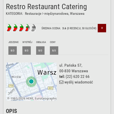
Restro Restaurant Catering
KATEGORIA:
Restauracje
międzynarodowa
, Warszawa
+
ŚREDNIA OCENA:
3.6
(
0
RECENZJI,
50
GŁOSÓW)
JEDZENIE
WYSTRÓJ
OBSŁUGA
CENY
B/D
B/D
B/D
B/D
ul. Pańska 57
,
00-830
Warszawa
tel:
(22) 620 22 66
wyślij wiadomość
OPIS