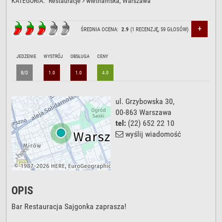
KATEGORIA:
Restauracje
wietnamska
, Warszawa
+
ŚREDNIA OCENA:
2.9
(
1
RECENZJĘ,
59
GŁOSÓW)
JEDZENIE
WYSTRÓJ
OBSŁUGA
CENY
B/D
1.0
1.0
4.0
ul. Grzybowska 30
,
00-863
Warszawa
tel:
(22) 652 22 10
wyślij wiadomość
OPIS
Bar Restauracja Sajgonka zaprasza!