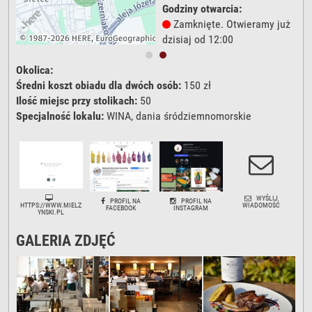
Godziny otwarcia:
już
Zamknięte. Otwieramy już
dzisiaj od 12:00
Okolica:
Średni koszt obiadu dla dwóch osób:
150 zł
Ilość miejsc przy stolikach:
50
Specjalność lokalu:
WINA, dania śródziemnomorskie
WYŚLIJ
PROFIL NA
PROFIL NA
HTTPS://WWW.MIELZ
WIADOMOŚĆ
FACEBOOK
INSTAGRAM
YNSKI.PL
GALERIA ZDJĘĆ