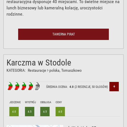
restauracyjna dysponuje 40 miejscami. To świetne miejsce na
lunch biznesowy lub kameralną kolację, uroczystości
rodzinne.
TAWERNA PIRAT
Karczma w Stodole
KATEGORIA:
Restauracje
polska
, Tomaszkowo
+
ŚREDNIA OCENA:
4.0
(
2
RECENZJE,
50
GŁOSÓW)
JEDZENIE
WYSTRÓJ
OBSŁUGA
CENY
4.0
4.5
4.5
4.0