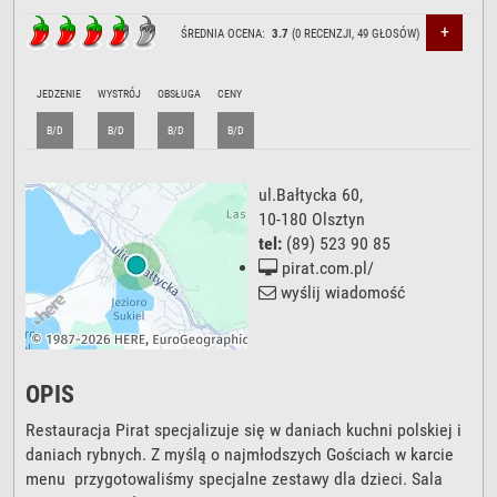
+
ŚREDNIA OCENA:
3.7
(
0
RECENZJI,
49
GŁOSÓW)
JEDZENIE
WYSTRÓJ
OBSŁUGA
CENY
B/D
B/D
B/D
B/D
ul.Bałtycka 60
,
10-180
Olsztyn
tel:
(89) 523 90 85
pirat.com.pl/
wyślij wiadomość
OPIS
Restauracja Pirat specjalizuje się w daniach kuchni polskiej i
daniach rybnych. Z myślą o najmłodszych Gościach w karcie
menu przygotowaliśmy specjalne zestawy dla dzieci. Sala