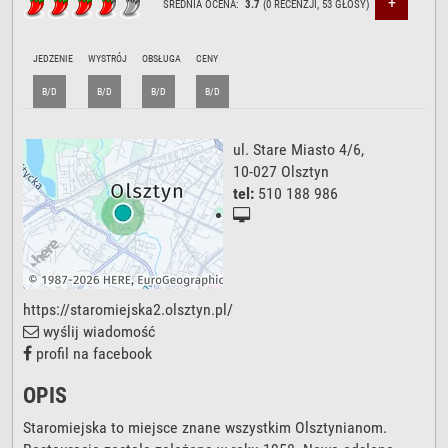
+
ŚREDNIA OCENA:
3.7
(
0
RECENZJI,
53
GŁOSY)
JEDZENIE
WYSTRÓJ
OBSŁUGA
CENY
B/D
B/D
B/D
B/D
ul. Stare Miasto 4/6
,
10-027
Olsztyn
tel:
510 188 986
https://staromiejska2.olsztyn.pl/
wyślij wiadomość
profil na facebook
OPIS
Staromiejska to miejsce znane wszystkim Olsztynianom.