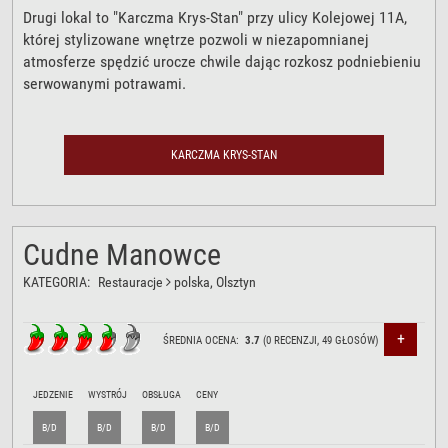
Drugi lokal to "Karczma Krys-Stan" przy ulicy Kolejowej 11A,
której stylizowane wnętrze pozwoli w niezapomnianej
atmosferze spędzić urocze chwile dając rozkosz podniebieniu
serwowanymi potrawami.
KARCZMA KRYS-STAN
Cudne Manowce
KATEGORIA:
Restauracje
polska
, Olsztyn
+
ŚREDNIA OCENA:
3.7
(
0
RECENZJI,
49
GŁOSÓW)
JEDZENIE
WYSTRÓJ
OBSŁUGA
CENY
B/D
B/D
B/D
B/D