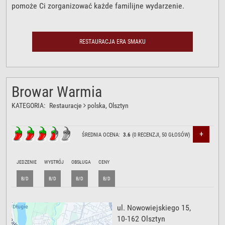
pomoże Ci zorganizować każde familijne wydarzenie.
RESTAURACJA ERA SMAKU
Browar Warmia
KATEGORIA:
Restauracje
polska
, Olsztyn
+
ŚREDNIA OCENA:
3.6
(
0
RECENZJI,
50
GŁOSÓW)
JEDZENIE
WYSTRÓJ
OBSŁUGA
CENY
B/D
B/D
B/D
B/D
ul. Nowowiejskiego 15
,
10-162
Olsztyn