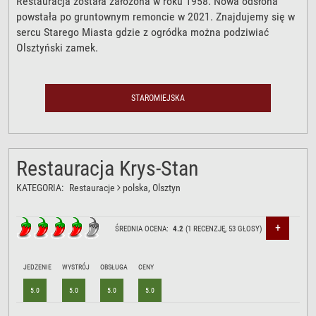
Restauracja została założona w roku 1958. Nowa odsłona
powstała po gruntownym remoncie w 2021. Znajdujemy się w
sercu Starego Miasta gdzie z ogródka można podziwiać
Olsztyński zamek.
STAROMIEJSKA
Restauracja Krys-Stan
KATEGORIA:
Restauracje
polska
, Olsztyn
+
ŚREDNIA OCENA:
4.2
(
1
RECENZJĘ,
53
GŁOSY)
JEDZENIE
WYSTRÓJ
OBSŁUGA
CENY
5.0
5.0
5.0
5.0