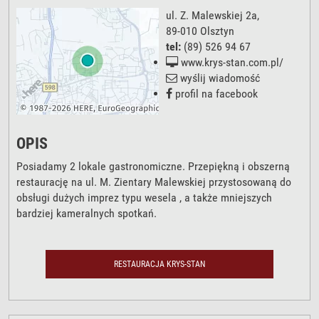
ul. Z. Malewskiej 2a
,
89-010
Olsztyn
tel:
(89) 526 94 67
www.krys-stan.com.pl/
wyślij wiadomość
profil na facebook
OPIS
Posiadamy 2 lokale gastronomiczne. Przepiękną i obszerną
restaurację na ul. M. Zientary Malewskiej przystosowaną do
obsługi dużych imprez typu wesela , a także mniejszych
bardziej kameralnych spotkań.
RESTAURACJA KRYS-STAN