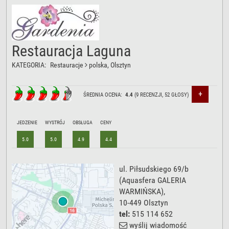
Restauracja Laguna
KATEGORIA:
Restauracje
polska
, Olsztyn
+
ŚREDNIA OCENA:
4.4
(
9
RECENZJI,
52
GŁOSY)
JEDZENIE
WYSTRÓJ
OBSŁUGA
CENY
5.0
5.0
4.9
4.4
ul. Piłsudskiego 69/b
(Aquasfera GALERIA
WARMIŃSKA),
10-449
Olsztyn
tel:
515 114 652
wyślij wiadomość