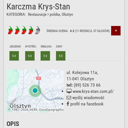
Karczma Krys-Stan
KATEGORIA:
Restauracje
polska
, Olsztyn
+
ŚREDNIA OCENA:
4.3
(
11
RECENZJI,
57
GŁOSÓW)
JEDZENIE
WYSTRÓJ
OBSŁUGA
CENY
5.0
5.0
5.0
5.0
ul. Kolejowa 11a
,
11-041
Olsztyn
tel:
(89) 526 73 66
www.krys-stan.com.pl/
wyślij wiadomość
profil na facebook
OPIS