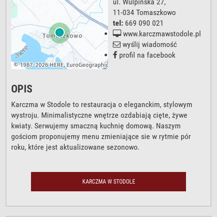
ul. Wulpińska 27
,
11-034
Tomaszkowo
tel:
669 090 021
www.karczmawstodole.pl
wyślij wiadomość
profil na facebook
OPIS
Karczma w Stodole to restauracja o eleganckim, stylowym
wystroju. Minimalistyczne wnętrze ozdabiają cięte, żywe
kwiaty. Serwujemy smaczną kuchnię domową. Naszym
gościom proponujemy menu zmieniające sie w rytmie pór
roku, które jest aktualizowane sezonowo.
KARCZMA W STODOLE