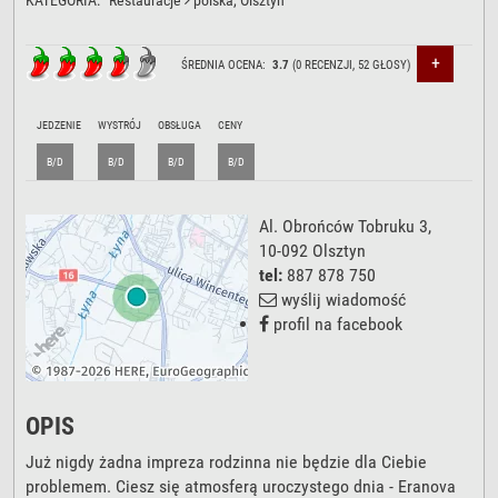
KATEGORIA:
Restauracje
polska
, Olsztyn
+
ŚREDNIA OCENA:
3.7
(
0
RECENZJI,
52
GŁOSY)
JEDZENIE
WYSTRÓJ
OBSŁUGA
CENY
B/D
B/D
B/D
B/D
Al. Obrońców Tobruku 3
,
10-092
Olsztyn
tel:
887 878 750
wyślij wiadomość
profil na facebook
OPIS
Już nigdy żadna impreza rodzinna nie będzie dla Ciebie
problemem. Ciesz się atmosferą uroczystego dnia - Eranova