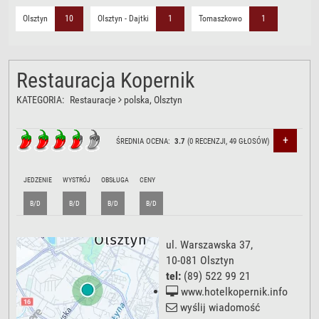
Olsztyn
10
Olsztyn - Dajtki
1
Tomaszkowo
1
Restauracja Kopernik
KATEGORIA:
Restauracje
polska
, Olsztyn
+
ŚREDNIA OCENA:
3.7
(
0
RECENZJI,
49
GŁOSÓW)
JEDZENIE
WYSTRÓJ
OBSŁUGA
CENY
B/D
B/D
B/D
B/D
ul. Warszawska 37
,
10-081
Olsztyn
tel:
(89) 522 99 21
www.hotelkopernik.info
wyślij wiadomość