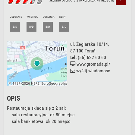
ŚREDNIA OCENA:
3.5
(
0
RECENZJI,
49
GŁOSÓW)
JEDZENIE
WYSTRÓJ
OBSŁUGA
CENY
B/D
B/D
B/D
B/D
ul. Żeglarska 10/14
,
87-100
Toruń
tel:
(56) 622 60 60
www.gromada.pl/
wyślij wiadomość
OPIS
Restauracja składa się z 2 sal:
sala restauracyjna: ok 80 miejsc
sala bankietowa: ok 20 miejsc