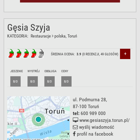
Gęsia Szyja
KATEGORIA:
Restauracje
polska
, Toruń
+
ŚREDNIA OCENA:
3.9
(
0
RECENZJI,
49
GŁOSÓW)
JEDZENIE
WYSTRÓJ
OBSŁUGA
CENY
B/D
B/D
B/D
B/D
ul. Podmurna 28
,
87-100
Toruń
tel:
600 989 000
www.gesiaszyja.torun.pl/
wyślij wiadomość
profil na facebook