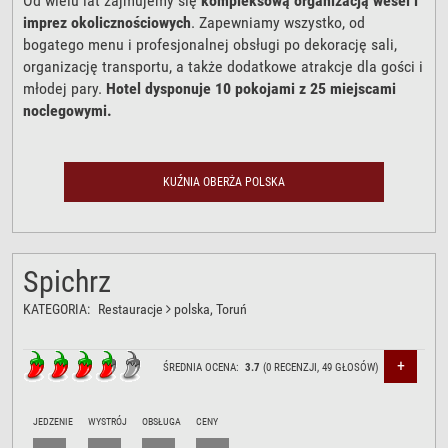
Od wielu lat zajmujemy się
kompleksową organizacją wesel i
imprez okolicznościowych
. Zapewniamy wszystko, od
bogatego menu i profesjonalnej obsługi po dekorację sali,
organizację transportu, a także dodatkowe atrakcje dla gości i
młodej pary.
Hotel dysponuje 10 pokojami z 25 miejscami
noclegowymi.
KUŹNIA OBERŻA POLSKA
Spichrz
KATEGORIA:
Restauracje
polska
, Toruń
+
ŚREDNIA OCENA:
3.7
(
0
RECENZJI,
49
GŁOSÓW)
JEDZENIE
WYSTRÓJ
OBSŁUGA
CENY