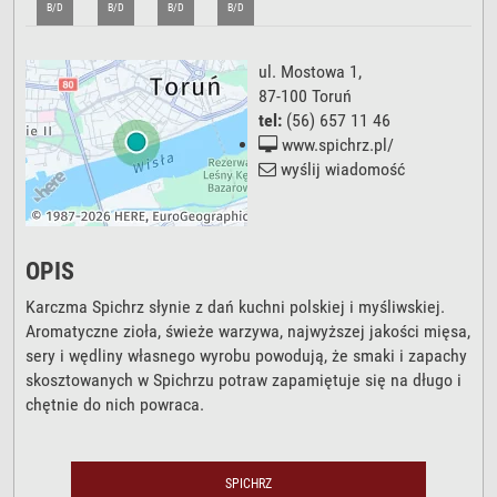
B/D
B/D
B/D
B/D
ul. Mostowa 1
,
87-100
Toruń
tel:
(56) 657 11 46
www.spichrz.pl/
wyślij wiadomość
OPIS
Karczma Spichrz słynie z dań kuchni polskiej i myśliwskiej.
Aromatyczne zioła, świeże warzywa, najwyższej jakości mięsa,
sery i wędliny własnego wyrobu powodują, że smaki i zapachy
skosztowanych w Spichrzu potraw zapamiętuje się na długo i
chętnie do nich powraca.
SPICHRZ