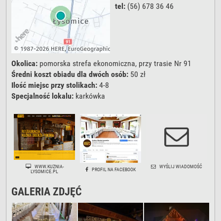
tel:
(56) 678 36 46
Okolica:
pomorska strefa ekonomiczna, przy trasie Nr 91
Średni koszt obiadu dla dwóch osób:
50 zł
Ilość miejsc przy stolikach:
4-8
Specjalność lokalu:
karkówka
WWW.KUZNIA-
WYŚLIJ WIADOMOŚĆ
PROFIL NA FACEBOOK
LYSOMICE.PL
GALERIA ZDJĘĆ