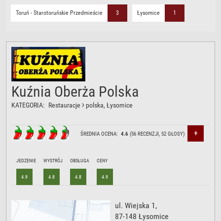
Toruń - Starotoruńskie Przedmieście
3
Łysomice
1
Kuźnia Oberża Polska
KATEGORIA:
Restauracje
polska
, Łysomice
+
ŚREDNIA OCENA:
4.6
(
56
RECENZJI,
52
GŁOSY)
JEDZENIE
WYSTRÓJ
OBSŁUGA
CENY
4.9
4.8
4.8
4.9
ul. Wiejska 1
,
87-148
Łysomice