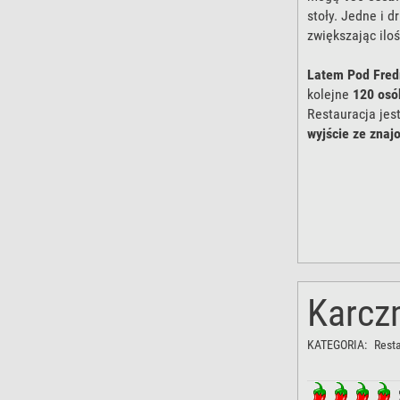
stoły. Jedne i 
zwiększając iloś
Latem Pod Fred
kolejne
120 osó
Restauracja je
wyjście ze zna
Jedno jest pewn
polskiej serwow
Karcz
KATEGORIA:
Rest