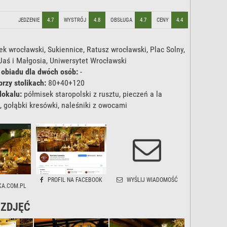
JEDZENIE
4.7
WYSTRÓJ
4.8
OBSŁUGA
4.7
CENY
4.4
k wrocławski, Sukiennice, Ratusz wrocławski, Plac Solny,
Jaś i Małgosia, Uniwersytet Wrocławski
 obiadu dla dwóch osób:
-
przy stolikach:
80+40+120
lokalu:
półmisek staropolski z rusztu, pieczeń a la
, gołąbki kresówki, naleśniki z owocami
PROFIL NA FACEBOOK
WYŚLIJ WIADOMOŚĆ
A.COM.PL
 ZDJĘĆ