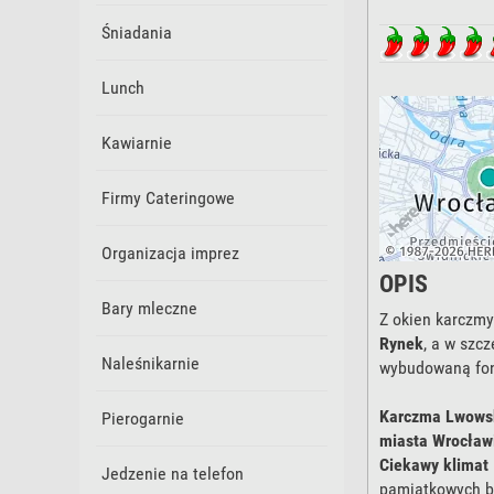
Śniadania
Lunch
Kawiarnie
Firmy Cateringowe
Organizacja imprez
OPIS
Bary mleczne
Z okien karczm
Rynek
, a w szc
Naleśnikarnie
wybudowaną fon
Karczma Lwows
Pierogarnie
miasta Wrocław
Ciekawy klimat
Jedzenie na telefon
pamiątkowych bi