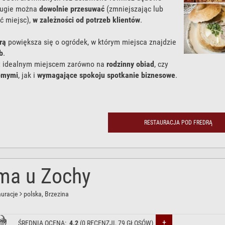
drugie można
dowolnie przesuwać
(zmniejszając lub
ć miejsc),
w zależności od potrzeb klientów
.
rą
powiększa się o ogródek, w którym miejsca znajdzie
b
.
st idealnym miejscem zarówno na
rodzinny obiad
, czy
jomymi
, jak i
wymagające spokoju spotkanie biznesowe
.
e. Ci, którzy
raz zasmakowali w tradycyjnej kuchni
anej Pod Fredrą
na pewno
nie raz tu wrócą.
RESTAURACJA POD FREDRĄ
ma u Zochy
auracje
polska
, Brzezina
+
ŚREDNIA OCENA:
4.2
(
0
RECENZJI,
79
GŁOSÓW)