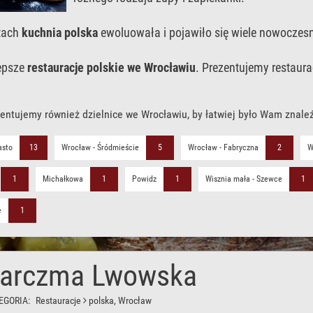
atach
kuchnia polska
ewoluowała i pojawiło się wiele nowoczesny
lepsze
restauracje polskie we Wrocławiu
. Prezentujemy restaur
entujemy również dzielnice we Wrocławiu, by łatwiej było Wam znale
asto
13
Wrocław - Śródmieście
5
Wrocław - Fabryczna
2
W
1
Michałkowa
1
Powidz
1
Wisznia mała - Szewce
1
e
1
arczma Lwowska
EGORIA:
Restauracje
polska
, Wrocław