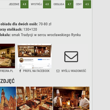
JEDZENIE
4.8
WYSTRÓJ
4.8
OBSŁUGA
4.7
CENY
4.5
 obiadu dla dwóch osób:
70-80 zł
przy stolikach:
130+120
lokalu:
smak Tradycji w sercu wrocławskiego Rynku
FREDRA.PL
PROFIL NA FACEBOOK
WYŚLIJ WIADOMOŚĆ
 ZDJĘĆ