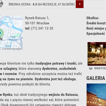
+
ŚREDNIA OCENA:
4.3
(
64
RECENZJE,
67
GŁOSÓW)
Rynek-Ratusz 1
,
Okolica:
50-101
Wrocław
Średni koszt
tel:
(71) 341 13 35
Ilość miejsc 
Specjalność 
wuje klientom nie tylko
tradycyjne potrawy i trunki
, ale
e szlagiery
, które stanowią
dyskretne, aczkolwiek
WWW.POD
ów i rozmów
. Przy odrobinie szczęścia można też trafić
GALERIA
 na żywo na pianinie
.
Dyskretna jest też obsługa
,
kiedy powinna podejść do klienta.
w Rynku
, tuż obok tradycyjnego
wejścia do Ratusza
,
da się z pięciu równej wielkości sal, które pomieścić
. Obok drewnianych lóż ustawiono również dębowe