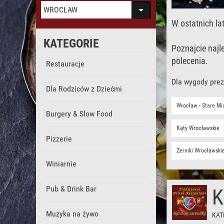
WROCŁAW
W ostatnich l
KATEGORIE
Poznajcie naj
polecenia.
Restauracje
Dla wygody prez
Dla Rodziców z Dziećmi
Wrocław - Stare Mi
Burgery & Slow Food
Kąty Wrocławskie
Pizzerie
Żerniki Wrocławski
Winiarnie
Pub & Drink Bar
K
Muzyka na żywo
KAT