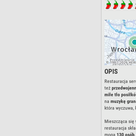
OPIS
Restauracja ser
też
przedwojenn
miłe tło posiłk
na
muzykę graną
która wyczuwa, 
Mieszcząca się
restauracja skła
mogą
130 osób