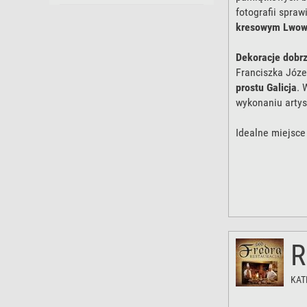
fotografii spraw
kresowym Lwow
Dekoracje dobrz
Franciszka Józe
prostu Galicja
. 
wykonaniu arty
Idealne miejsc
spotkanie z przy
Oferty gastron
indywidualnie z 
Serdecznie zap
R
KAT