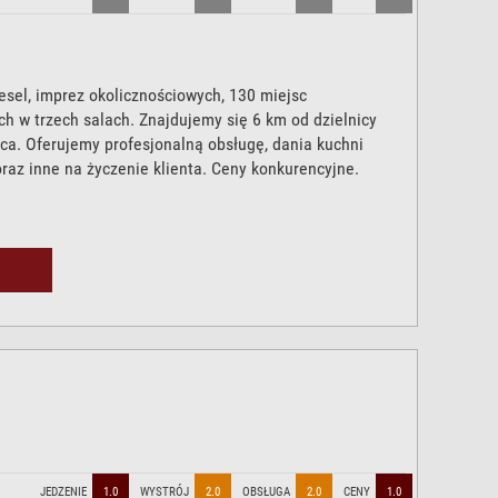
esel, imprez okolicznościowych, 130 miejsc
h w trzech salach. Znajdujemy się 6 km od dzielnicy
ca. Oferujemy profesjonalną obsługę, dania kuchni
oraz inne na życzenie klienta. Ceny konkurencyjne.
JEDZENIE
1.0
WYSTRÓJ
2.0
OBSŁUGA
2.0
CENY
1.0