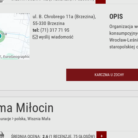
OPIS
ul. B. Chrobrego 11a
(Brzezina),
55-330
Brzezina
Organizacja w
tel:
(71) 317 71 95
konsumpcyjnyc
wyślij wiadomość
Wrocław-Leśni
staropolskiej 
KARCZMA U ZOCHY
ma Miłocin
auracje
polska
, Wisznia Mała
+
ŚREDNIA OCENA:
2.6
(
1
RECENZJĘ,
75
GŁOSÓW)