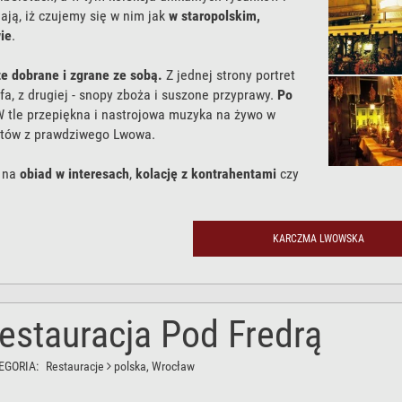
iają, iż czujemy się w nim jak
w staropolskim,
ie
.
e dobrane i zgrane ze sobą.
Z jednej strony portret
fa, z drugiej - snopy zboża i suszone przyprawy.
Po
W tle przepiękna i nastrojowa muzyka na żywo w
stów z prawdziwego Lwowa.
e na
obiad w interesach
,
kolację z kontrahentami
czy
jaciółmi i rodziną
.
omiczne dla
grup zorganizowanych
ustalane są
klientami.
KARCZMA LWOWSKA
raszamy.
estauracja Pod Fredrą
EGORIA:
Restauracje
polska
, Wrocław