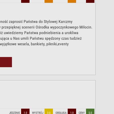
ość zaprosić Państwa do Stylowej Karczmy
 przepięknej scenerii Ośrodka wypoczynkowego Miłocin.
 iż uwiedziemy Państwa podniebienia a urokliwa
ująca u Nas umili Państwu spędzony czas tudzież
yjątkowe wesela, bankiety, pikniki,eventy
JEDZENIE
1.0
WYSTRÓJ
3.0
OBSŁUGA
1.0
CENY
5.0