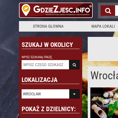
Restauracja Polska
STRONA GŁOWNA
MAPA LOKALI
SZUKAJ W OKOLICY
WPISZ SZUKANĄ FRAZĘ
Wrocł
LOKALIZACJA
WROCŁAW
POKAŻ Z DZIELNICY: