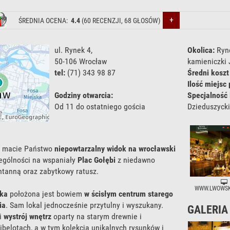
+
ŚREDNIA OCENA:
4.4
(
60
RECENZJI,
68
GŁOSÓW)
ul. Rynek 4
,
Okolica:
Ryne
50-106
Wrocław
kamieniczki 
tel:
(71) 343 98 87
Średni koszt
Ilość miejsc 
Godziny otwarcia:
Specjalność 
Od 11 do ostatniego gościa
Dzieduszycki
y macie Państwo
niepowtarzalny widok na wrocławski
zególności na wspaniały
Plac Gołębi
z niedawno
tanną oraz zabytkowy ratusz.
WWW.LWOWSK
ka
położona jest bowiem
w ścisłym centrum starego
ia
. Sam lokal jednocześnie przytulny i wyszukany.
GALERIA
i
wystrój wnętrz
oparty na starym drewnie i
belotach, a w tym kolekcja unikalnych rysunków i