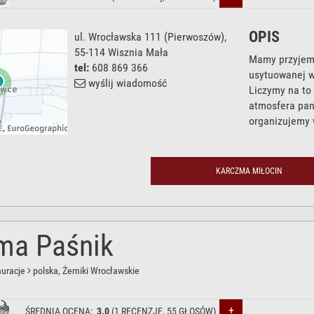
OPIS
ul. Wrocławska 111
(Pierwoszów),
55-114
Wisznia Mała
Mamy przyjemn
tel:
608 869 366
usytuowanej w
wyślij wiadomość
Liczymy na to
atmosfera pan
organizujemy w
KARCZMA MIŁOCIN
ma Paśnik
auracje
polska
, Żerniki Wrocławskie
+
ŚREDNIA OCENA:
3.0
(
1
RECENZJĘ,
55
GŁOSÓW)