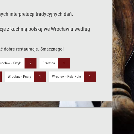
ch interpretacji tradycyjnych dań.
acje z kuchnią polską we Wrocławiu według
źć dobre restauracje. Smacznego!
rocław - Krzyki
2
Brzezina
1
Wrocław - Psary
1
Wrocław - Psie Pole
1