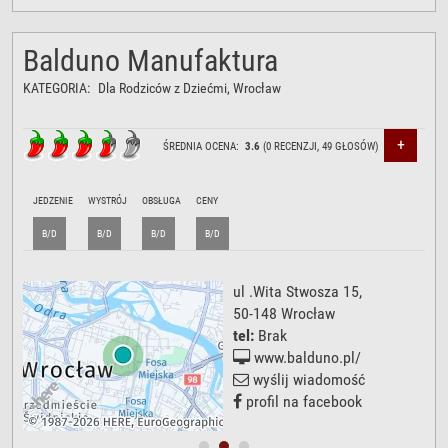
Balduno Manufaktura
KATEGORIA:
Dla Rodziców z Dziećmi
, Wrocław
+
ŚREDNIA OCENA:
3.6
(
0
RECENZJI,
49
GŁOSÓW)
JEDZENIE
WYSTRÓJ
OBSŁUGA
CENY
B/D
B/D
B/D
B/D
ul .Wita Stwosza 15
,
50-148
Wrocław
tel:
Brak
www.balduno.pl/
wyślij wiadomość
profil na facebook