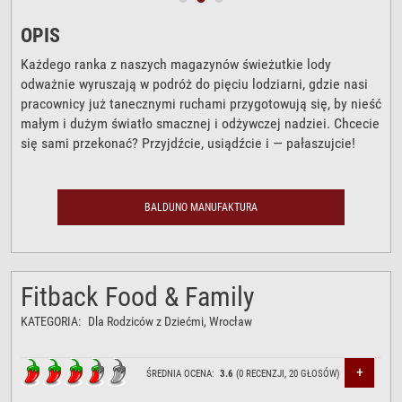
OPIS
Każdego ranka z naszych magazynów świeżutkie lody
odważnie wyruszają w podróż do pięciu lodziarni, gdzie nasi
pracownicy już tanecznymi ruchami przygotowują się, by nieść
małym i dużym światło smacznej i odżywczej nadziei. Chcecie
się sami przekonać? Przyjdźcie, usiądźcie i — pałaszujcie!
BALDUNO MANUFAKTURA
Fitback Food & Family
KATEGORIA:
Dla Rodziców z Dziećmi
, Wrocław
+
ŚREDNIA OCENA:
3.6
(
0
RECENZJI,
20
GŁOSÓW)