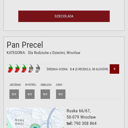
DZIECIOLADA
Pan Precel
KATEGORIA:
Dla Rodziców z Dziećmi
, Wrocław
+
ŚREDNIA OCENA:
3.4
(
0
RECENZJI,
58
GŁOSÓW)
JEDZENIE
WYSTRÓJ
OBSŁUGA
CENY
B/D
B/D
B/D
B/D
Ruska 66/67
,
50-079
Wrocław
tel:
790 308 864