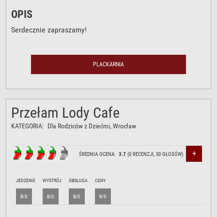
OPIS
Serdecznie zapraszamy!
PLACKARNIA
Przełam Lody Cafe
KATEGORIA:
Dla Rodziców z Dziećmi
, Wrocław
+
ŚREDNIA OCENA:
3.7
(
0
RECENZJI,
50
GŁOSÓW)
JEDZENIE
WYSTRÓJ
OBSŁUGA
CENY
B/D
B/D
B/D
B/D