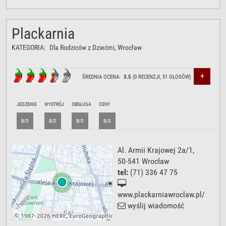
Plackarnia
KATEGORIA:
Dla Rodziców z Dziećmi
, Wrocław
+
ŚREDNIA OCENA:
3.5
(
0
RECENZJI,
51
GŁOSÓW)
JEDZENIE
WYSTRÓJ
OBSŁUGA
CENY
B/D
B/D
B/D
B/D
Al. Armii Krajowej 2a/1
,
50-541
Wrocław
tel:
(71) 336 47 75
www.plackarniawroclaw.pl/
wyślij wiadomość