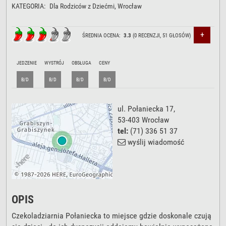
KATEGORIA:
Dla Rodziców z Dziećmi
, Wrocław
+
ŚREDNIA OCENA:
3.3
(
0
RECENZJI,
51
GŁOSÓW)
JEDZENIE
WYSTRÓJ
OBSŁUGA
CENY
B/D
B/D
B/D
B/D
ul. Połaniecka 17
,
53-403
Wrocław
tel:
(71) 336 51 37
wyślij wiadomość
OPIS
Czekoladziarnia Połaniecka to miejsce gdzie doskonale czują