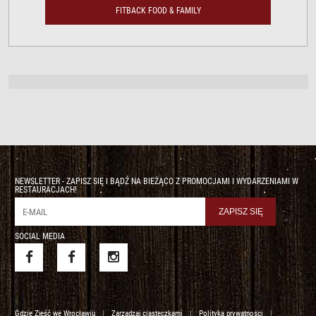
FITBACK FOOD & FAMILY
NEWSLETTER - ZAPISZ SIĘ I BĄDŹ NA BIEŻĄCO Z PROMOCJAMI I WYDARZENIAMI W
RESTAURACJACH!
SOCIAL MEDIA
Gdzie Zjeść we Wrocławiu
|
Zarządzaj ciasteczkami
|
Polityka prywatnosci
|