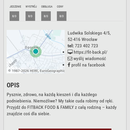
JEDZENIE
WYSTRÓJ
OBSŁUGA
CENY
B/D
B/D
B/D
B/D
Ludwika Solskiego 4/5
,
52-416
Wrocław
tel:
723 402 723
https://fit-back.pl/
wyślij wiadomość
profil na facebook
OPIS
Pysznie, zdrowo, na każdą kieszeń i dla każdego
podniebienia. Niemożliwe? My takie cuda robimy od ręki.
Przyjdź do FITBACK FOOD & FAMILY z całą rodziną – każdy
znajdzie coś dla siebie.