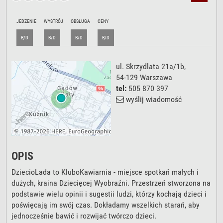
JEDZENIE
WYSTRÓJ
OBSŁUGA
CENY
B/D
B/D
B/D
B/D
ul. Skrzydlata 21a/1b
,
54-129
Warszawa
tel:
505 870 397
wyślij wiadomość
OPIS
DziecioLada to KluboKawiarnia - miejsce spotkań małych i
dużych, kraina Dziecięcej Wyobraźni. Przestrzeń stworzona na
podstawie wielu opinii i sugestii ludzi, którzy kochają dzieci i
poświęcają im swój czas. Dokładamy wszelkich starań, aby
jednocześnie bawić i rozwijać twórczo dzieci.