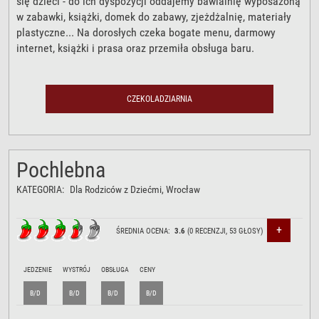
się dzieci - do ich dyspozycji oddajemy bawialnię wyposażoną
w zabawki, książki, domek do zabawy, zjeżdżalnię, materiały
plastyczne... Na dorosłych czeka bogate menu, darmowy
internet, książki i prasa oraz przemiła obsługa baru.
CZEKOLADZIARNIA
Pochlebna
KATEGORIA:
Dla Rodziców z Dziećmi
, Wrocław
+
ŚREDNIA OCENA:
3.6
(
0
RECENZJI,
53
GŁOSY)
JEDZENIE
WYSTRÓJ
OBSŁUGA
CENY
B/D
B/D
B/D
B/D