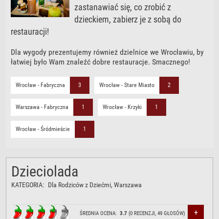
zastanawiać się, co zrobić z
dzieckiem, zabierz je z sobą do
restauracji!
Dla wygody prezentujemy również dzielnice we Wrocławiu, by
łatwiej było Wam znaleźć dobre restauracje. Smacznego!
Wrocław - Fabryczna
3
Wrocław - Stare Miasto
2
Warszawa - Fabryczna
1
Wrocław - Krzyki
1
Wrocław - Śródmieście
1
Dzieciolada
KATEGORIA:
Dla Rodziców z Dziećmi
, Warszawa
+
ŚREDNIA OCENA:
3.7
(
0
RECENZJI,
49
GŁOSÓW)