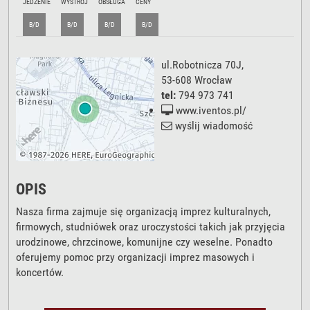
JEDZENIE
WYSTRÓJ
OBSŁUGA
CENY
B/D
B/D
B/D
B/D
ul.Robotnicza 70J
,
53-608
Wrocław
tel:
794 973 741
www.iventos.pl/
wyślij wiadomość
OPIS
Nasza firma zajmuje się organizacją imprez kulturalnych,
firmowych, studniówek oraz uroczystości takich jak przyjęcia
urodzinowe, chrzcinowe, komunijne czy weselne. Ponadto
oferujemy pomoc przy organizacji imprez masowych i
koncertów.