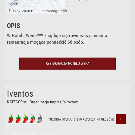
OPIS
W Hotelu Wena*** znajduje się również wyśmienita
restauracja mogąca pomieścić 60 osób.
RESTAURACJA HOTELU WENA
Iventos
KATEGORIA:
Organizacja imprez
, Wrocław
+
ŚREDNIA OCENA:
3.6
(
0
RECENZJI,
49
GŁOSÓW)