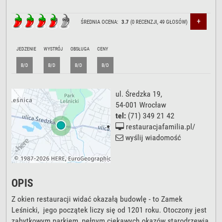
+
ŚREDNIA OCENA:
3.7
(
0
RECENZJI,
49
GŁOSÓW)
JEDZENIE
WYSTRÓJ
OBSŁUGA
CENY
B/D
B/D
B/D
B/D
ul. Średzka 19
,
54-001
Wrocław
tel:
(71) 349 21 42
restauracjafamilia.pl/
wyślij wiadomość
OPIS
Z okien restauracji widać okazałą budowlę - to Zamek
Leśnicki, jego początek liczy się od 1201 roku. Otoczony jest
zabytkowym parkiem, pełnym ciekawych okazów starodrzewia