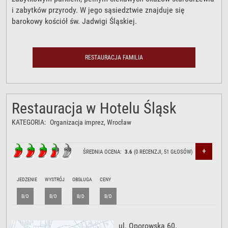
i zabytków przyrody. W jego sąsiedztwie znajduje się
barokowy kościół św. Jadwigi Śląskiej.
RESTAURACJA FAMILIA
Restauracja w Hotelu Śląsk
KATEGORIA:
Organizacja imprez
, Wrocław
+
ŚREDNIA OCENA:
3.6
(
0
RECENZJI,
51
GŁOSÓW)
JEDZENIE
WYSTRÓJ
OBSŁUGA
CENY
B/D
B/D
B/D
B/D
ul. Oporowska 60
,