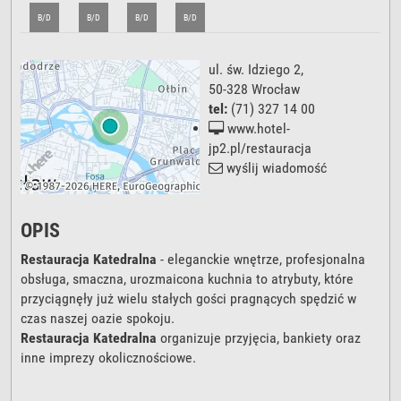
B/D
B/D
B/D
B/D
ul. św. Idziego 2
,
50-328
Wrocław
tel:
(71) 327 14 00
www.hotel-
jp2.pl/restauracja
wyślij wiadomość
OPIS
Restauracja Katedralna
- eleganckie wnętrze, profesjonalna
obsługa, smaczna, urozmaicona kuchnia to atrybuty, które
przyciągnęły już wielu stałych gości pragnących spędzić w
czas naszej oazie spokoju.
Restauracja Katedralna
organizuje przyjęcia, bankiety oraz
inne imprezy okolicznościowe.