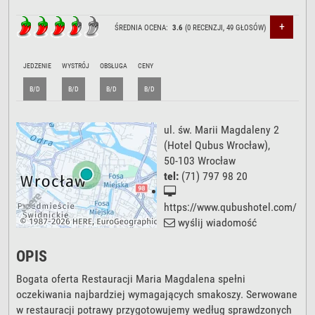
+
ŚREDNIA OCENA:
3.6
(
0
RECENZJI,
49
GŁOSÓW)
JEDZENIE
WYSTRÓJ
OBSŁUGA
CENY
B/D
B/D
B/D
B/D
ul. św. Marii Magdaleny 2
(Hotel Qubus Wrocław),
50-103
Wrocław
tel:
(71) 797 98 20
https://www.qubushotel.com/
wyślij wiadomość
OPIS
Bogata oferta Restauracji Maria Magdalena spełni
oczekiwania najbardziej wymagających smakoszy. Serwowane
w restauracji potrawy przygotowujemy według sprawdzonych