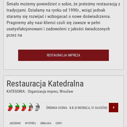
Śmiało możemy powiedzieć o sobie, że jesteśmy restauracją z
tradycjami. Działamy na rynku od 1990r., wciąż jednak
staramy się rozwijać i wzbogacać o nowe doświadczenia.
Pragniemy aby nasi klienci czuli się zawsze w pełni
usatysfakcjonowani i zadowoleni z jakości świadczonych
przez na
RESTAURACJA IMPREZA
Restauracja Katedralna
KATEGORIA:
Organizacja imprez
, Wrocław
+
ŚREDNIA OCENA:
3.5
(
0
RECENZJI,
51
GŁOSÓW)
JEDZENIE
WYSTRÓJ
OBSŁUGA
CENY