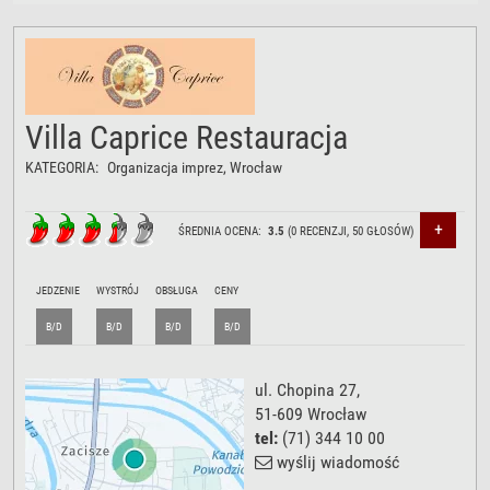
Villa Caprice Restauracja
KATEGORIA:
Organizacja imprez
, Wrocław
+
ŚREDNIA OCENA:
3.5
(
0
RECENZJI,
50
GŁOSÓW)
JEDZENIE
WYSTRÓJ
OBSŁUGA
CENY
B/D
B/D
B/D
B/D
ul. Chopina 27
,
51-609
Wrocław
tel:
(71) 344 10 00
wyślij wiadomość