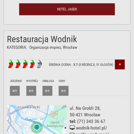
HOTEL JASEK
Restauracja Wodnik
KATEGORIA:
Organizacja imprez
, Wrocław
+
ŚREDNIA OCENA:
3.7
(
0
RECENZJI,
51
GŁOSÓW)
JEDZENIE
WYSTRÓJ
OBSŁUGA
CENY
B/D
B/D
B/D
B/D
ul. Na Grobli 28
,
50-421
Wrocław
tel:
(71) 343 36 67
wodnik-hotel.pl/