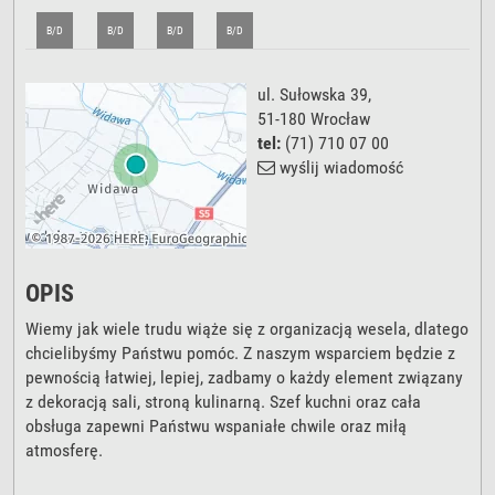
B/D
B/D
B/D
B/D
ul. Sułowska 39
,
51-180
Wrocław
tel:
(71) 710 07 00
wyślij wiadomość
OPIS
Wiemy jak wiele trudu wiąże się z organizacją wesela, dlatego
chcielibyśmy Państwu pomóc. Z naszym wsparciem będzie z
pewnością łatwiej, lepiej, zadbamy o każdy element związany
z dekoracją sali, stroną kulinarną. Szef kuchni oraz cała
obsługa zapewni Państwu wspaniałe chwile oraz miłą
atmosferę.