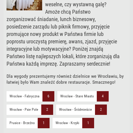
weselne, czy wystawną galę?
Amoże chcą Państwo
zorganizować śniadanie, lunch biznesowy,
posiedzenie zarządu lub piknik firmowy, przyjęcie
promujące nowy produkt w Państwa firmie lub
poprostu uroczystą premierę, awans, zjazd, przyjęcie
integracyjne lub motywacyjne? Poniżej znajdą
Państwo listę najlepszych lokali, które zorganizują dla
Państwa każdą imprezę. Zapraszamy serdecznie!
Dla wygody prezentujemy również dzielnice we Wrocławiu, by
łatwiej było Wam znaleźć dobre restauracje. Smacznego!
Wrocław - Fabryczna
6
Wrocław - Stare Miasto
4
Wrocław - Psie Pole
2
Wrocław - Śródmieście
2
Prusice - Brzeźno
1
Wrocław - Krzyki
1