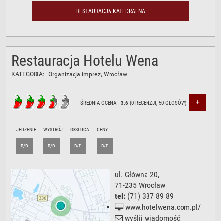
RESTAURACJA KATEDRALNA
Restauracja Hotelu Wena
KATEGORIA:
Organizacja imprez
, Wrocław
+
ŚREDNIA OCENA:
3.6
(
0
RECENZJI,
50
GŁOSÓW)
JEDZENIE
WYSTRÓJ
OBSŁUGA
CENY
B/D
B/D
B/D
B/D
ul. Główna 20
,
71-235
Wrocław
tel:
(71) 387 89 89
www.hotelwena.com.pl/
wyślij wiadomość