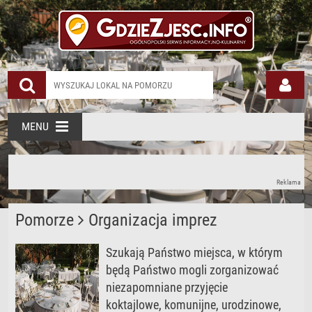
MENU
Reklama
Pomorze
Organizacja imprez
Szukają Państwo miejsca, w którym
będą Państwo mogli zorganizować
niezapomniane przyjęcie
koktajlowe, komunijne, urodzinowe,