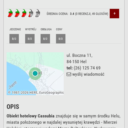
+
ŚREDNIA OCENA:
3.4
(
0
RECENZJI,
49
GŁOSÓW)
JEDZENIE
WYSTRÓJ
OBSŁUGA
CENY
B/D
B/D
B/D
B/D
ul. Boczna 11
,
84-150
Hel
tel:
(26) 125 74 69
wyślij wiadomość
OPIS
Obiekt hotelowy Cassubia
znajduje się w samym środku Helu,
miasta położonego w najdalej wysuniętej krawędzi - Mierzei