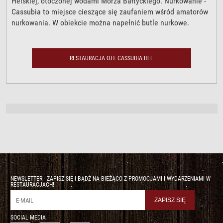
Helskiej, otoczonej wodami Morza Bałtyckiego. Nurkowanie -
Cassubia to miejsce cieszące się zaufaniem wśród amatorów
nurkowania. W obiekcie można napełnić butle nurkowe.
RESTAURACJA O.H. CASSUBIA HEL
NEWSLETTER - ZAPISZ SIĘ I BĄDŹ NA BIEŻĄCO Z PROMOCJAMI I WYDARZENIAMI W
RESTAURACJACH!
SOCIAL MEDIA