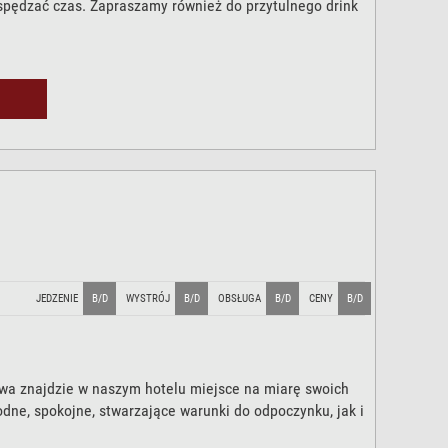
spędzać czas. Zapraszamy również do przytulnego drink
JEDZENIE
B/D
WYSTRÓJ
B/D
OBSŁUGA
B/D
CENY
B/D
wa znajdzie w naszym hotelu miejsce na miarę swoich
dne, spokojne, stwarzające warunki do odpoczynku, jak i