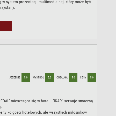
 w system prezentacji multimedialnej, który może być
rzystany.
JEDZENIE
5.0
WYSTRÓJ
5.0
OBSŁUGA
5.0
CENY
5.0
DEDAL" mieszcząca się w hotelu "IKAR" serwuje smaczną
.
e tylko gości hotelowych, ale wszystkich miłośników