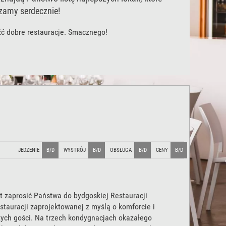
zamy serdecznie!
źć dobre restauracje. Smacznego!
JEDZENIE
B/D
WYSTRÓJ
B/D
OBSŁUGA
B/D
CENY
B/D
 zaprosić Państwa do bydgoskiej Restauracji
stauracji zaprojektowanej z myślą o komforcie i
ych gości. Na trzech kondygnacjach okazałego