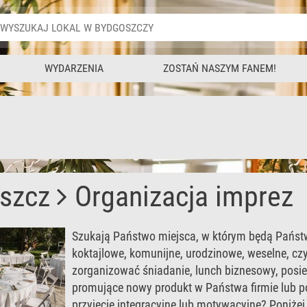
WYDARZENIA
ZOSTAŃ NASZYM FANEM!
szcz
Organizacja imprez
Szukają Państwo miejsca, w którym będą Państ
koktajlowe, komunijne, urodzinowe, weselne, 
zorganizować śniadanie, lunch biznesowy, posied
promujące nowy produkt w Państwa firmie lub po
przyjęcie integracyjne lub motywacyjne? Poniżej 