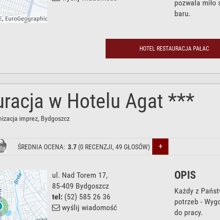
pozwala miło 
baru.
HOTEL RESTAURACJA PAŁAC
racja w Hotelu Agat ***
nizacja imprez
, Bydgoszcz
+
ŚREDNIA OCENA:
3.7
(
0
RECENZJI,
49
GŁOSÓW)
OPIS
ul. Nad Torem 17
,
85-409
Bydgoszcz
Każdy z Państ
tel:
(52) 585 26 36
potrzeb - Wygo
wyślij wiadomość
do pracy.