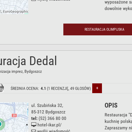
wyposażone są
dowolnie wyko
RESTAURACJA OLIMPIJSKA
uracja Dedal
nizacja imprez
, Bydgoszcz
+
ŚREDNIA OCENA:
4.1
(
1
RECENZJĘ,
49
GŁOSÓW)
OPIS
ul. Szubińska 32
,
85-312
Bydgoszcz
Restauracja "
tel:
(52) 366 80 00
kuchnię polską
hotel-ikar.pl/
Zapraszamy ni
wyślij wiadomość