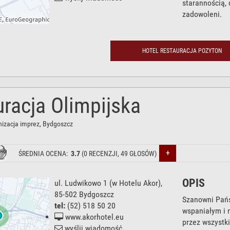
starannością, 
zadowoleni.
HOTEL RESTAURACJA POZYTON
racja Olimpijska
nizacja imprez
, Bydgoszcz
+
ŚREDNIA OCENA:
3.7
(
0
RECENZJI,
49
GŁOSÓW)
OPIS
ul. Ludwikowo 1
(w Hotelu Akor),
85-502
Bydgoszcz
Szanowni Pańs
tel:
(52) 518 50 20
wspaniałym i 
www.akorhotel.eu
przez wszystk
wyślij wiadomość