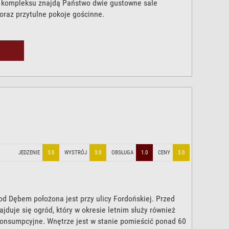
kompleksu znajdą Państwo dwie gustowne sale
oraz przytulne pokoje gościnne.
JEDZENIE
3.0
WYSTRÓJ
3.0
OBSŁUGA
1.0
CENY
3.0
od Dębem położona jest przy ulicy Fordońskiej. Przed
ajduje się ogród, który w okresie letnim służy również
konsumpcyjne. Wnętrze jest w stanie pomieścić ponad 60