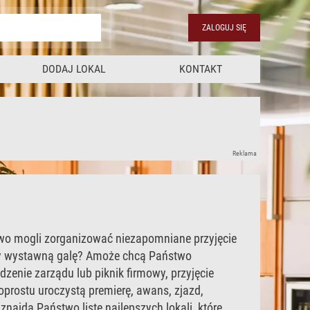
ZALOGUJ SIĘ
DODAJ LOKAL
KONTAKT
Reklama
wo mogli zorganizować niezapomniane przyjęcie
czy wystawną galę? Amoże chcą Państwo
zenie zarządu lub piknik firmowy, przyjęcie
prostu uroczystą premierę, awans, zjazd,
znajdą Państwo listę najlepszych lokali, które