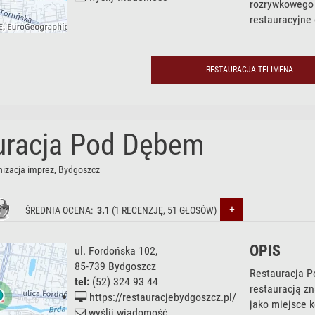
rozrywkowego 
restauracyjne 
RESTAURACJA TELIMENA
uracja Pod Dębem
nizacja imprez
, Bydgoszcz
+
ŚREDNIA OCENA:
3.1
(
1
RECENZJĘ,
51
GŁOSÓW)
OPIS
ul. Fordońska 102
,
85-739
Bydgoszcz
Restauracja P
tel:
(52) 324 93 44
restauracją zn
https://restauracjebydgoszcz.pl/
jako miejsce 
wyślij wiadomość