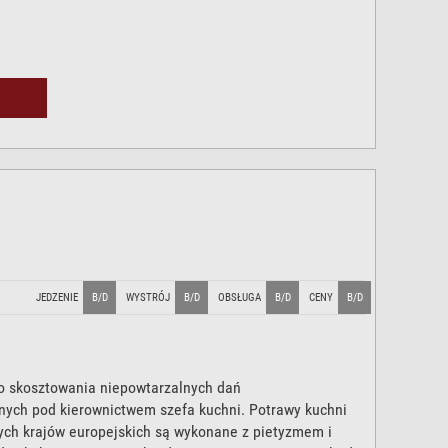
JEDZENIE
B/D
WYSTRÓJ
B/D
OBSŁUGA
B/D
CENY
B/D
 skosztowania niepowtarzalnych dań
ych pod kierownictwem szefa kuchni. Potrawy kuchni
nych krajów europejskich są wykonane z pietyzmem i