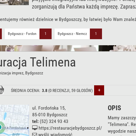
zorganizują dla Państwa każdą imprezę. Zapras
entujemy również dzielnice w Bydgoszczy, by łatwiej było Wam znale
Bydgoszcz - Fordon
1
Bydgoszcz - Niemcz
1
uracja Telimena
nizacja imprez
, Bydgoszcz
+
ŚREDNIA OCENA:
3.8
(
0
RECENZJI,
59
GŁOSÓW)
OPIS
ul. Fordońska 15
,
85-010
Bydgoszcz
Mamy zaszczyt
tel:
(52) 324 93 43
"Telimena". Re
https://restauracjebydgoszcz.pl/
wygodzie nasz
wyślij wiadomość