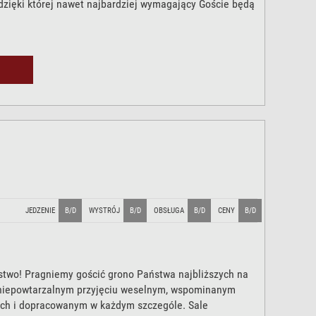
dzięki której nawet najbardziej wymagający Goście będą
JEDZENIE
B/D
WYSTRÓJ
B/D
OBSŁUGA
B/D
CENY
B/D
two! Pragniemy gościć grono Państwa najbliższych na
niepowtarzalnym przyjęciu weselnym, wspominanym
ich i dopracowanym w każdym szczególe. Sale