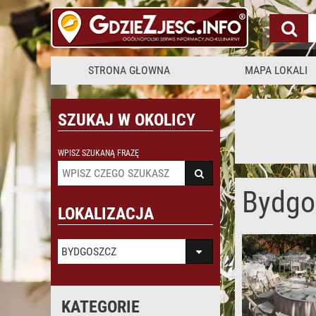
STRONA GŁOWNA
MAPA LOKALI
SZUKAJ W OKOLICY
WPISZ SZUKANĄ FRAZĘ
Bydgo
LOKALIZACJA
BYDGOSZCZ
KATEGORIE