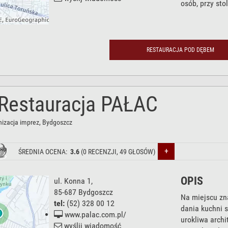
osób, przy sto
RESTAURACJA POD DĘBEM
 Restauracja PAŁAC
nizacja imprez
, Bydgoszcz
+
ŚREDNIA OCENA:
3.6
(
0
RECENZJI,
49
GŁOSÓW)
OPIS
ul. Konna 1
,
85-687
Bydgoszcz
Na miejscu zna
tel:
(52) 328 00 12
dania kuchni s
www.palac.com.pl/
urokliwa archi
wyślij wiadomość