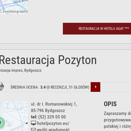
RESTAURACJA W HOTELU AGAT ***
 Restauracja Pozyton
nizacja imprez
, Bydgoszcz
+
ŚREDNIA OCENA:
3.4
(
0
RECENZJI,
51
GŁOSÓW)
OPIS
ul. dr I. Romanowskiej 1
,
85-796
Bydgoszcz
Zapraszamy do
tel:
(52) 329 05 00
przygotowywan
hotelpozyton.eu/
polskiej i róż
wyślij wiadomość