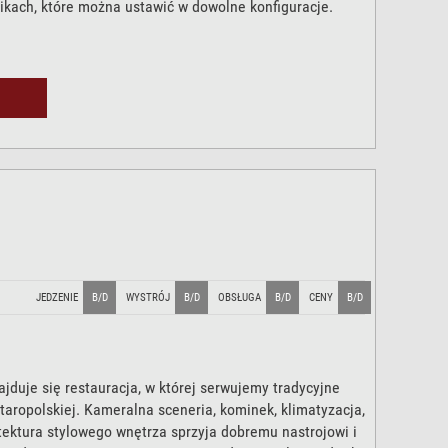
likach, które można ustawić w dowolne konfiguracje.
JEDZENIE
B/D
WYSTRÓJ
B/D
OBSŁUGA
B/D
CENY
B/D
jduje się restauracja, w której serwujemy tradycyjne
taropolskiej. Kameralna sceneria, kominek, klimatyzacja,
tektura stylowego wnętrza sprzyja dobremu nastrojowi i