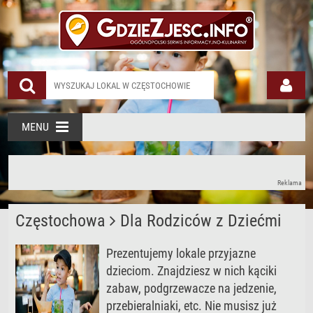
MENU
Reklama
Częstochowa
Dla Rodziców z Dziećmi
Prezentujemy lokale przyjazne
dzieciom. Znajdziesz w nich kąciki
zabaw, podgrzewacze na jedzenie,
przebieralniaki, etc. Nie musisz już