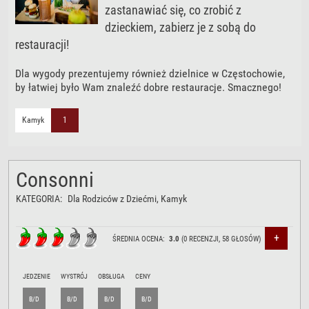
zastanawiać się, co zrobić z
dzieckiem, zabierz je z sobą do
restauracji!
Dla wygody prezentujemy również dzielnice w Częstochowie,
by łatwiej było Wam znaleźć dobre restauracje. Smacznego!
Kamyk
1
Consonni
KATEGORIA:
Dla Rodziców z Dziećmi
, Kamyk
+
ŚREDNIA OCENA:
3.0
(
0
RECENZJI,
58
GŁOSÓW)
JEDZENIE
WYSTRÓJ
OBSŁUGA
CENY
B/D
B/D
B/D
B/D