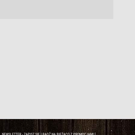
NEWSLETTER - ZAPISZ SIĘ I BĄDŹ NA BIEŻĄCO Z PROMOCJAMI I