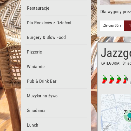
Restauracje
Dla wygody prez
Dla Rodziców z Dziećmi
Zielona Góra
1
Burgery & Slow Food
Jazzgo
Pizzerie
KATEGORIA:
Śnia
Winiarnie
Pub & Drink Bar
Muzyka na żywo
Śniadania
Lunch