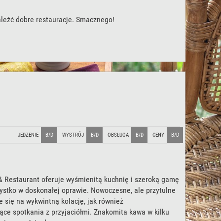
aleźć dobre restauracje. Smacznego!
JEDZENIE
B/D
WYSTRÓJ
B/D
OBSŁUGA
B/D
CENY
B/D
& Restaurant oferuje wyśmienitą kuchnię i szeroką gamę
zystko w doskonałej oprawie. Nowoczesne, ale przytulne
 się na wykwintną kolację, jak również
ące spotkania z przyjaciółmi. Znakomita kawa w kilku