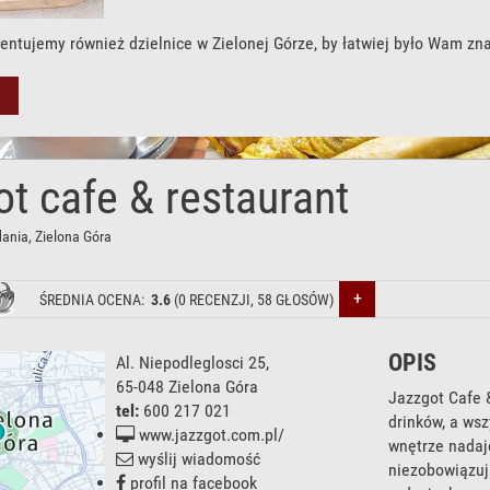
entujemy również dzielnice w Zielonej Górze, by łatwiej było Wam zn
t cafe & restaurant
dania
, Zielona Góra
+
ŚREDNIA OCENA:
3.6
(
0
RECENZJI,
58
GŁOSÓW)
OPIS
Al. Niepodleglosci 25
,
65-048
Zielona Góra
Jazzgot Cafe 
tel:
600 217 021
drinków, a ws
www.jazzgot.com.pl/
wnętrze nadaje
wyślij wiadomość
niezobowiązuj
profil na facebook