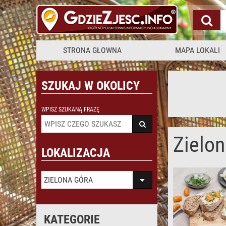
STRONA GŁOWNA
MAPA LOKALI
SZUKAJ W OKOLICY
WPISZ SZUKANĄ FRAZĘ
Zielo
LOKALIZACJA
ZIELONA GÓRA
KATEGORIE