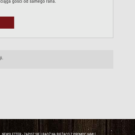
yciąga gości od samego rana.
i.
NEWSLETTER - ZAPISZ SIĘ I BĄDŹ NA BIEŻĄCO Z PROMOCJAMI I