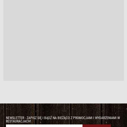
NEWSLETTER - ZAPISZ SIĘ I BĄDŹ NA BIEŻĄCO Z PROMOCJAMI I WYDARZENIAMI W
RESTAURACJACH!