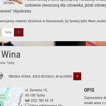
cudownie stworzoną dla czlowieka, jeżeli zdrow
owanie" Hipokrates
entujemy również dzielnice w Katowicach, by łatwiej było Wam znale
Tychy
1
 Wina
rnie
, Tychy
+
ŚREDNIA OCENA:
3.5
(
0
RECENZJI,
48
GŁOSÓW)
OPIS
ul. Darwina 15
,
43-100
Tychy
Zapraszamy do
tel:
(32) 780 56 19
smaki wina z 
https://dobrewina.pl/