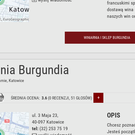
francuskimi s
dostawą wina 
naszych win o
WINIARNIA I SKLEP BURGUNDIA
rnia Burgundia
rnie
, Katowice
+
ŚREDNIA OCENA:
3.6
(
0
RECENZJI,
51
GŁOSÓW)
OPIS
ul. 3 Maja 23
,
40-097
Katowice
Chcesz poznać
tel:
(32) 253 75 19
Jesteś począt