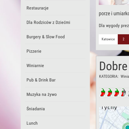
Restauracje
porze i umiark
Dla Rodziców z Dziećmi
Dla wygody prez
Burgery & Slow Food
Katowice
2
Pizzerie
Dobre
Winiarnie
KATEGORIA:
Winia
Pub & Drink Bar
Muzyka na żywo
Śniadania
Lunch