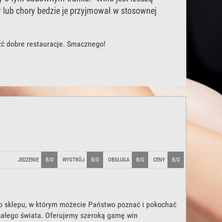
y lub chory bedzie je przyjmował w stosownej
źć dobre restauracje. Smacznego!
JEDZENIE
B/D
WYSTRÓJ
B/D
OBSŁUGA
B/D
CENY
B/D
 sklepu, w którym możecie Państwo poznać i pokochać
całego świata. Oferujemy szeroką gamę win