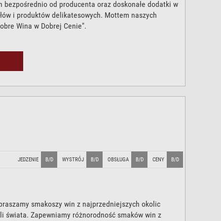
 bezpośrednio od producenta oraz doskonałe dodatki w
ałów i produktów delikatesowych. Mottem naszych
Dobre Wina w Dobrej Cenie".
JEDZENIE
B/D
WYSTRÓJ
B/D
OBSŁUGA
B/D
CENY
B/D
praszamy smakoszy win z najprzedniejszych okolic
li świata. Zapewniamy różnorodność smaków win z