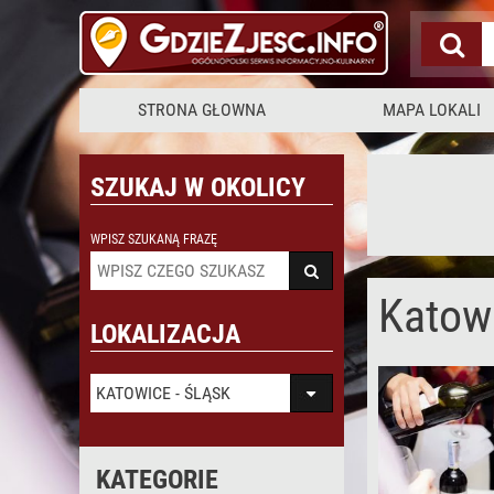
STRONA GŁOWNA
MAPA LOKALI
SZUKAJ W OKOLICY
WPISZ SZUKANĄ FRAZĘ
Katowi
LOKALIZACJA
KATOWICE - ŚLĄSK
KATEGORIE