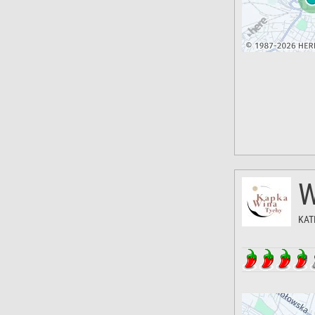
W
KAT