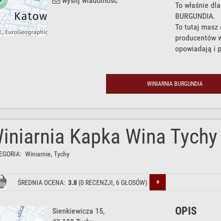
wyślij wiadomość
To właśnie dla
BURGUNDIA.
To tutaj masz 
producentów wi
opowiadają i p
WINIARNIA BURGUNDIA
iniarnia Kapka Wina Tychy
EGORIA:
Winiarnie
, Tychy
+
ŚREDNIA OCENA:
3.8
(
0
RECENZJI,
6
GŁOSÓW)
OPIS
Sienkiewicza 15
,