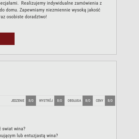
pecjałami. Realizujemy indywidualne zamówienia z
do domu. Zapewniamy niezmiennie wysoką jakość
raz osobiste doradztwo!
JEDZENIE
B/D
WYSTRÓJ
B/D
OBSŁUGA
B/D
CENY
B/D
 swiat wina?
kującym lub entuzjastą wina?