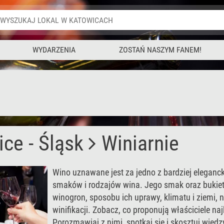
WYDARZENIA
ZOSTAŃ NASZYM FANEM!
ce - Śląsk
Winiarnie
Wino uznawane jest za jedno z bardziej elegancki
smaków i rodzajów wina. Jego smak oraz bukie
winogron, sposobu ich uprawy, klimatu i ziemi, n
winifikacji. Zobacz, co proponują właściciele n
Porozmawiaj z nimi, spotkaj się i skosztuj wied