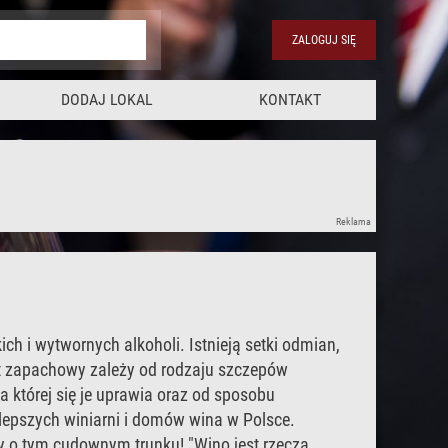
ZALOGUJ SIĘ
DODAJ LOKAL
KONTAKT
Reklama
ch i wytwornych alkoholi. Istnieją setki odmian,
t zapachowy zależy od rodzaju szczepów
a której się je uprawia oraz od sposobu
ajlepszych winiarni i domów wina w Polsce.
zy o tym cudownym trunku! "Wino jest rzeczą