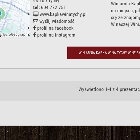
43-100
Tychy
Winiarnia Kap
tel:
604 772 751
na miejscu, ja
www.kapkawinatychy.pl
się ze znajom
wyślij wiadomość
W naszej Winia
profil na facebook
profil na instagram
WINIARNIA KAPKA WINA TYCHY WINE B
Wyświetlono 1-4 z 4 prezentacj