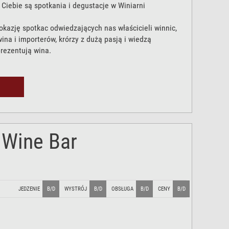
 Ciebie są spotkania i degustacje w Winiarni
okazję spotkac odwiedzających nas właścicieli winnic,
na i importerów, krórzy z dużą pasją i wiedzą
rezentują wina.
 Wine Bar
JEDZENIE
B/D
WYSTRÓJ
B/D
OBSŁUGA
B/D
CENY
B/D