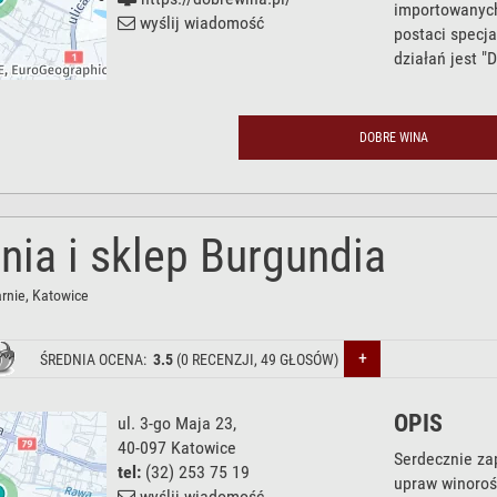
importowanych
wyślij wiadomość
postaci specj
działań jest "
DOBRE WINA
nia i sklep Burgundia
rnie
, Katowice
+
ŚREDNIA OCENA:
3.5
(
0
RECENZJI,
49
GŁOSÓW)
OPIS
ul. 3-go Maja 23
,
40-097
Katowice
Serdecznie za
tel:
(32) 253 75 19
upraw winoroś
wyślij wiadomość