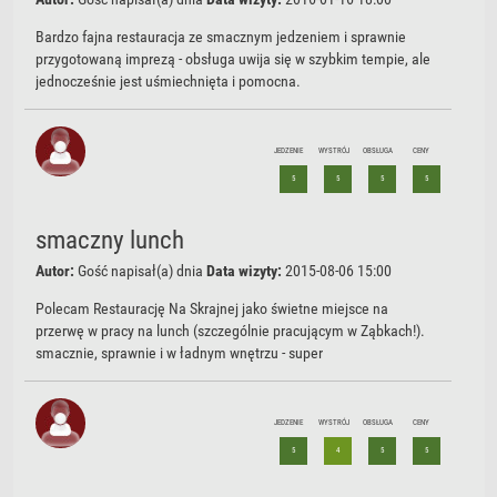
Bardzo fajna restauracja ze smacznym jedzeniem i sprawnie
przygotowaną imprezą - obsługa uwija się w szybkim tempie, ale
jednocześnie jest uśmiechnięta i pomocna.
JEDZENIE
WYSTRÓJ
OBSŁUGA
CENY
5
5
5
5
smaczny lunch
Autor:
Gość
napisał(a) dnia
Data wizyty:
2015-08-06 15:00
Polecam Restaurację Na Skrajnej jako świetne miejsce na
przerwę w pracy na lunch (szczególnie pracującym w Ząbkach!).
smacznie, sprawnie i w ładnym wnętrzu - super
JEDZENIE
WYSTRÓJ
OBSŁUGA
CENY
5
4
5
5