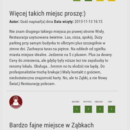
Więcej takich miejsc proszę:)
Autor:
Gość
napisał(a) dnia
Data wizyty:
2013-11-13 16:15
Nie znam drugiego takiego miejsca po prawej stronie Wisły.
Restauracja usytuowana świetnie. Las, cisza, spokój. Duży
parking przy samym budynku to olbrzymi plus szczególnie w
zimne dni. Zachwyca taras na piętrze. Na oddech od zgiełku
miasta miejsce idealne. Jedzenie na 5 z plusem. Plus za desery.
Ceny do zniesienia, ale gdyby były niższe też nie zepsłuoby to
renomy lokalu. Obsługa...hmmm no tu słodzić nie będę. Do
profesjonalistów trochę brakuje:) Mały kontakt z gościem,
niedostateczna znajomość karty. No, ale to Ząbki, a nie Nowy
Świat;) Restaurację polecam.
JEDZENIE
WYSTRÓJ
OBSŁUGA
CENY
5
5
5
5
Bardzo fajne miejsce w Ząbkach