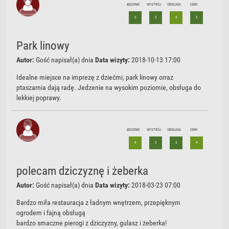
JEDZENIE
WYSTRÓJ
OBSŁUGA
CENY
5
5
4
5
Park linowy
Autor:
Gość
napisał(a) dnia
Data wizyty:
2018-10-13 17:00
Idealne miejsce na imprezę z dziećmi, park linowy orraz
ptaszarnia dają radę. Jedzenie na wysokim poziomie, obsługa do
lekkiej poprawy.
JEDZENIE
WYSTRÓJ
OBSŁUGA
CENY
4
5
5
4
polecam dziczyznę i żeberka
Autor:
Gość
napisał(a) dnia
Data wizyty:
2018-03-23 07:00
Bardzo miła restauracja z ładnym wnętrzem, przepięknym
ogrodem i fajną obsługą
bardzo smaczne pierogi z dziczyzny, gulasz i żeberka!