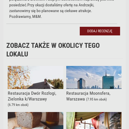
posiedzieć.Przy okazji dostaliśmy ofertę na Andrzejki,
zastanowimy się bo planowane są ciekawe atrakcje.
Pozdrawiamy, M&M.
DODAJ RECENZJĘ
DODAJ RECENZJĘ
ZOBACZ TAKŻE W OKOLICY TEGO
LOKALU
Restauracja Dwór Rozłogi,
Restauracja Moonsfera,
Zielonka k/Warszawy
Warszawa
(7.95 km obok)
(6.79 km obok)