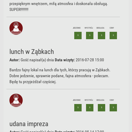
przepięknym wnętrzem, miłą atmosfea i doskonała obsługą.
SUPER!!!!!!!!!
JEDZENIE
WYSTRÓJ
OBSŁUGA
CENY
5
5
5
5
lunch w Ząbkach
Autor:
Gość
napisał(a) dnia
Data wizyty:
2016-07-28 15:00
Bardzo fajny lokal na lunch dla tych, którzy pracują w Ząbkach.
Dobre jedzenie, sprawnie podane, fajna atmosfera - polecam.
Będę tu przyjeżdżał częściej.
JEDZENIE
WYSTRÓJ
OBSŁUGA
CENY
5
5
5
5
udana impreza