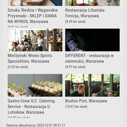
Sztuka Śledzia i Węgierskie
Restauracja Libańska
Przysmaki - SKLEP I DANIA
Fenicja, Warszawa
NA WYNOS, Warszawa
(8.69 km obok)
(8.51 km obok)
Mielżyński Wines Spirits
DIFFERENT - restauracja w
Specialities, Warszawa
ciemności, Warszawa
(9.23 km obok)
(9.97 km obok)
Gastro-Crew S.C. Catering
Boston Port, Warszawa
Service - Restauracja U
(10.67 km obok)
Lotników, Warszawa
(10.07 km obok)
Ostatnia aktualizacja: 2025-12-01 09:31:17