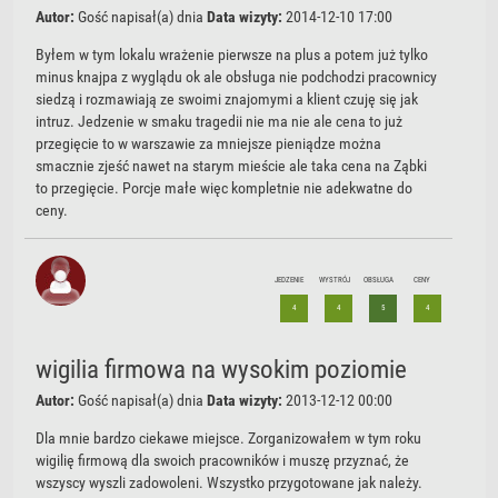
Autor:
Gość
napisał(a) dnia
Data wizyty:
2014-12-10 17:00
Byłem w tym lokalu wrażenie pierwsze na plus a potem już tylko
minus knajpa z wyglądu ok ale obsługa nie podchodzi pracownicy
siedzą i rozmawiają ze swoimi znajomymi a klient czuję się jak
intruz. Jedzenie w smaku tragedii nie ma nie ale cena to już
przegięcie to w warszawie za mniejsze pieniądze można
smacznie zjeść nawet na starym mieście ale taka cena na Ząbki
to przegięcie. Porcje małe więc kompletnie nie adekwatne do
ceny.
JEDZENIE
WYSTRÓJ
OBSŁUGA
CENY
4
4
5
4
wigilia firmowa na wysokim poziomie
Autor:
Gość
napisał(a) dnia
Data wizyty:
2013-12-12 00:00
Dla mnie bardzo ciekawe miejsce. Zorganizowałem w tym roku
wigilię firmową dla swoich pracowników i muszę przyznać, że
wszyscy wyszli zadowoleni. Wszystko przygotowane jak należy.