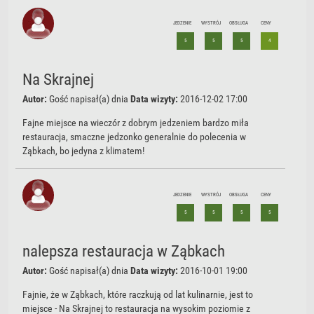
JEDZENIE
WYSTRÓJ
OBSŁUGA
CENY
5
5
5
4
Na Skrajnej
Autor:
Gość
napisał(a) dnia
Data wizyty:
2016-12-02 17:00
Fajne miejsce na wieczór z dobrym jedzeniem bardzo miła
restauracja, smaczne jedzonko generalnie do polecenia w
Ząbkach, bo jedyna z klimatem!
JEDZENIE
WYSTRÓJ
OBSŁUGA
CENY
5
5
5
5
nalepsza restauracja w Ząbkach
Autor:
Gość
napisał(a) dnia
Data wizyty:
2016-10-01 19:00
Fajnie, że w Ząbkach, które raczkują od lat kulinarnie, jest to
miejsce - Na Skrajnej to restauracja na wysokim poziomie z