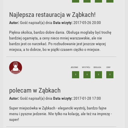
Najlepsza restauracja w Ząbkach!
Autor:
Gość
napisał(a) dnia
Data wizyty:
2017-05-26 20:00
Piękna okolica, bardzo dobre dania. Obsługa mogłaby być trochę
bardziej ogarnięta, a ceny nieco mniej warszawskie, ale nie
bardzo jest co narzekać. Po rozbudowanie jest jeszcze więcej
miejsca, a to dobrze, bo w piątki czasem ciężko o miejsce.
JEDZENIE
WYSTRÓJ
OBSŁUGA
CENY
5
5
5
5
polecam w Ząbkach
Autor:
Gość
napisał(a) dnia
Data wizyty:
2017-01-28 17:00
Super miejscówka w Ząbkach - elegancki wystrój, bardzo fajne
menu i pyszne jedzenie. NIe tylko na kolację, ale też na imprezę -
super!