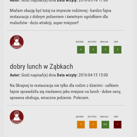
Autor:
Gość
napisał(a) dnia
Data wizyty:
2016-05-14 17:00
Miałam okazję być tutaj na imprezie rodzinnej - bardzo fajna
restauracja z dobrym jedzeniem i świetnym ogródkiem dla
maluchów - dużo atrakcji, super miejsce!!
JEDZENIE
WYSTRÓJ
OBSŁUGA
CENY
5
5
5
5
dobry lunch w Ząbkach
Autor:
Gość
napisał(a) dnia
Data wizyty:
2016-04-15 15:00
Na Skrajnej to restauracja nie tylko dla rodzin z dziećmi - całkiem
fajnie sprawdziła się niedawno jako miejsce na lunch - dobre ceny,
sprawna obsługa, smaczne jedzenie. Polecam.
JEDZENIE
WYSTRÓJ
OBSŁUGA
CENY
2
2
B/D
1