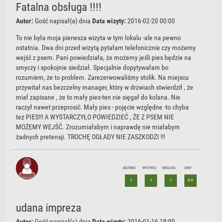
Fatalna obsługa !!!!
Autor:
Gość
napisał(a) dnia
Data wizyty:
2016-02-20 00:00
To nie była moja pierwsza wizyta w tym lokalu -ale na pewno
ostatnia. Dwa dni przed wizytą pytałam telefonicznie czy możemy
wejść z psem. Pani powiedziała, że możemy jeśli pies będzie na
smyczy i spokojnie siedział. Specjalnie dopytywałam bo
rozumiem, że to problem. Zarezerwowaliśmy stolik. Na miejscu
przywitał nas bezczelny manager, który w drzwiach stwierdził , że
miał zapisane , że to mały pies-ten nie sięgał do kolana. Nie
raczył nawet przeprosić. Mały pies - pojęcie względne -to chyba
też PIES!!! A WYSTARCZYŁO POWIEDZIEĆ , ŻE Z PSEM NIE
MOŻEMY WEJŚĆ. Zrozumiałabym i naprawdę nie miałabym
żadnych pretensji. TROCHĘ OGŁADY NIE ZASZKODZI !!!
JEDZENIE
WYSTRÓJ
OBSŁUGA
CENY
5
5
5
B/D
udana impreza
Autor:
Gość
napisał(a) dnia
Data wizyty:
2016-01-16 18:00