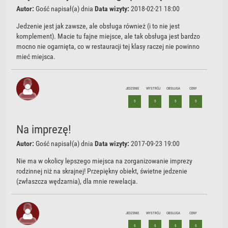
Autor:
Gość
napisał(a) dnia
Data wizyty:
2018-02-21 18:00
Jedzenie jest jak zawsze, ale obsługa również (i to nie jest
komplement). Macie tu fajne miejsce, ale tak obsługa jest bardzo
mocno nie ogarnięta, co w restauracji tej klasy raczej nie powinno
mieć miejsca.
JEDZENIE
WYSTRÓJ
OBSŁUGA
CENY
5
5
5
5
Na imprezę!
Autor:
Gość
napisał(a) dnia
Data wizyty:
2017-09-23 19:00
Nie ma w okolicy lepszego miejsca na zorganizowanie imprezy
rodzinnej niż na skrajnej! Przepiękny obiekt, świetne jedzenie
(zwłaszcza wędzarnia), dla mnie rewelacja.
JEDZENIE
WYSTRÓJ
OBSŁUGA
CENY
5
5
5
5