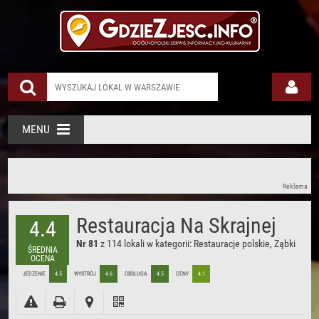
Restauracja Na Skrajnej Ząbki
MENU
Reklama
Restauracja Na Skrajnej
4.4
Nr 81
z 114 lokali w kategorii:
Restauracje polskie, Ząbki
ŚREDNIA
OCENA
JEDZENIE
4.5
WYSTRÓJ
4.6
OBSŁUGA
4.5
CENY
4.1