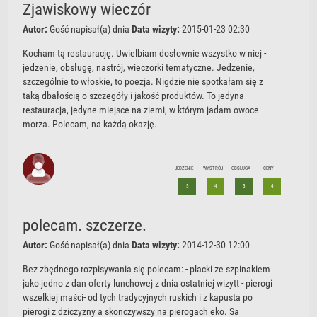
Zjawiskowy wieczór
Autor:
Gość
napisał(a) dnia
Data wizyty:
2015-01-23 02:30
Kocham tą restaurację. Uwielbiam dosłownie wszystko w niej -
jedzenie, obsługę, nastrój, wieczorki tematyczne. Jedzenie,
szczególnie to włoskie, to poezja. Nigdzie nie spotkałam się z
taką dbałością o szczegóły i jakość produktów. To jedyna
restauracja, jedyne miejsce na ziemi, w którym jadam owoce
morza. Polecam, na każdą okazję.
JEDZENIE
WYSTRÓJ
OBSŁUGA
CENY
5
4
5
4
polecam. szczerze.
Autor:
Gość
napisał(a) dnia
Data wizyty:
2014-12-30 12:00
Bez zbędnego rozpisywania się polecam: - placki ze szpinakiem
jako jedno z dan oferty lunchowej z dnia ostatniej wizytt - pierogi
wszelkiej maści- od tych tradycyjnych ruskich i z kapusta po
pierogi z dziczyzny a skonczywszy na pierogach eko. Sa