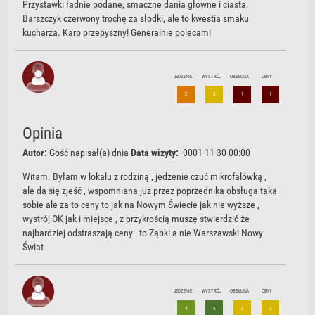
Przystawki ładnie podane, smaczne dania główne i ciasta.
Barszczyk czerwony trochę za słodki, ale to kwestia smaku
kucharza. Karp przepyszny! Generalnie polecam!
JEDZENIE
WYSTRÓJ
OBSŁUGA
CENY
2
3
1
1
Opinia
Autor:
Gość
napisał(a) dnia
Data wizyty:
-0001-11-30 00:00
Witam. Byłam w lokalu z rodziną , jedzenie czuć mikrofalówką ,
ale da się zjeść , wspomniana już przez poprzednika obsługa taka
sobie ale za to ceny to jak na Nowym Świecie jak nie wyższe ,
wystrój OK jak i miejsce , z przykrością muszę stwierdzić że
najbardziej odstraszają ceny - to Ząbki a nie Warszawski Nowy
Świat
JEDZENIE
WYSTRÓJ
OBSŁUGA
CENY
4
5
3
3