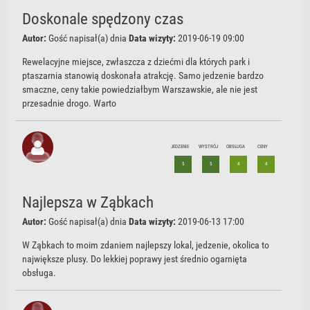
Doskonale spędzony czas
Autor:
Gość
napisał(a) dnia
Data wizyty:
2019-06-19 09:00
Rewelacyjne miejsce, zwłaszcza z dziećmi dla których park i
ptaszarnia stanowią doskonała atrakcję. Samo jedzenie bardzo
smaczne, ceny takie powiedziałbym Warszawskie, ale nie jest
przesadnie drogo. Warto
JEDZENIE
WYSTRÓJ
OBSŁUGA
CENY
5
5
4
4
Najlepsza w Ząbkach
Autor:
Gość
napisał(a) dnia
Data wizyty:
2019-06-13 17:00
W Ząbkach to moim zdaniem najlepszy lokal, jedzenie, okolica to
największe plusy. Do lekkiej poprawy jest średnio ogarnięta
obsługa.