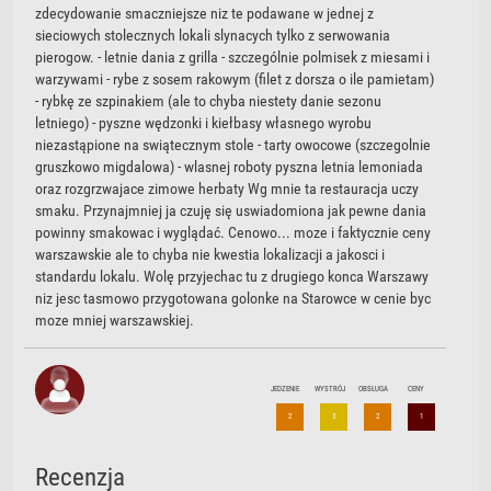
zdecydowanie smaczniejsze niz te podawane w jednej z
sieciowych stolecznych lokali slynacych tylko z serwowania
pierogow. - letnie dania z grilla - szczególnie polmisek z miesami i
warzywami - rybe z sosem rakowym (filet z dorsza o ile pamietam)
- rybkę ze szpinakiem (ale to chyba niestety danie sezonu
letniego) - pyszne wędzonki i kiełbasy własnego wyrobu
niezastąpione na swiątecznym stole - tarty owocowe (szczegolnie
gruszkowo migdalowa) - wlasnej roboty pyszna letnia lemoniada
oraz rozgrzwajace zimowe herbaty Wg mnie ta restauracja uczy
smaku. Przynajmniej ja czuję się uswiadomiona jak pewne dania
powinny smakowac i wyglądać. Cenowo... moze i faktycznie ceny
warszawskie ale to chyba nie kwestia lokalizacji a jakosci i
standardu lokalu. Wolę przyjechac tu z drugiego konca Warszawy
niz jesc tasmowo przygotowana golonke na Starowce w cenie byc
moze mniej warszawskiej.
JEDZENIE
WYSTRÓJ
OBSŁUGA
CENY
2
3
2
1
Recenzja