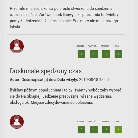
Przemiłe miejsce, okolica po prostu stworzona do spędzenia
czasu z dziećmi. Zarówno park linowy jak i ptaszarnia to świetny
pomysł. Jedzenie też niczego sobie. W okolicy nie ma lepszego
lokalu.
JEDZENIE
WYSTRÓJ
OBSŁUGA
CENY
5
5
5
5
Doskonale spędzony czas
Autor:
Gość
napisał(a) dnia
Data wizyty:
2019-08-18 18:00
Byliśmy późnym popołudniem i to był świetny wybór, żeby wybrać
się do Na Skrajnej. Jedzenie przepyszne, własne wędzarnia,
obsługa ok. Miejsce zdecydowanie do polecenia.
JEDZENIE
WYSTRÓJ
OBSŁUGA
CENY
5
5
5
4