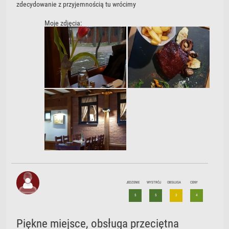
zdecydowanie z przyjemnością tu wrócimy
Moje zdjęcia:
JEDZENIE
WYSTRÓJ
OBSŁUGA
CENY
5
5
3
4
Piękne miejsce, obsługa przeciętna