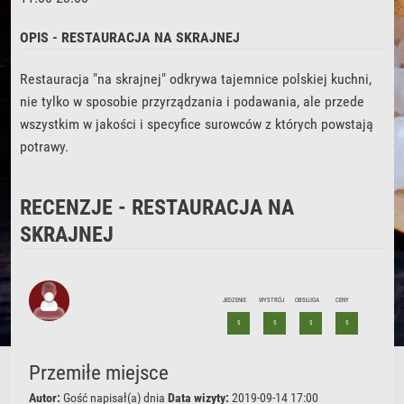
OPIS - RESTAURACJA NA SKRAJNEJ
Restauracja "na skrajnej" odkrywa tajemnice polskiej kuchni,
nie tylko w sposobie przyrządzania i podawania, ale przede
wszystkim w jakości i specyfice surowców z których powstają
potrawy.
RECENZJE - RESTAURACJA NA
SKRAJNEJ
JEDZENIE
WYSTRÓJ
OBSŁUGA
CENY
5
5
5
5
Przemiłe miejsce
Autor:
Gość
napisał(a) dnia
Data wizyty:
2019-09-14 17:00