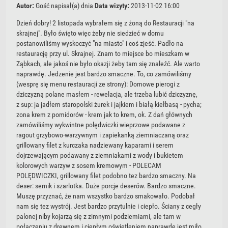
Autor:
Gość
napisał(a) dnia
Data wizyty:
2013-11-02 16:00
Dzień dobry! 2 listopada wybrałem się z żoną do Restauracji "na
skrajnej". Było święto więc żeby nie siedzieć w domu
postanowiliśmy wyskoczyć "na miasto" i coś zjeść. Padło na
restaurację przy ul. Skrajnej. Znam to miejsce bo mieszkam w
Ząbkach, ale jakoś nie było okazji żeby tam się znaleźć. Ale warto
naprawdę. Jedzenie jest bardzo smaczne. To, co zamówiliśmy
(wesprę się menu restauracji ze strony): Domowe pierogi z
dziczyzną polane masłem - rewelacja, ale trzeba lubić dziczyznę,
z sup: ja jadłem staropolski żurek i jajkiem i białą kiełbasą - pycha;
zona krem z pomidorów - krem jak to krem, ok. Z dań głównych
zamówiliśmy wykwintne polędwiczki wieprzowe podawane z
ragout grzybowo-warzywnym i zapiekanką ziemniaczaną oraz
grillowany filet z kurczaka nadziewany kaparami i serem
dojrzewającym podawany z ziemniakami z wody i bukietem
kolorowych warzyw z sosem kremowym - POLECAM
POLĘDWICZKI, grillowany filet podobno tez bardzo smaczny. Na
deser: sernik i szarlotka. Duże porcje deserów. Bardzo smaczne.
Muszę przyznać, że nam wszystko bardzo smakowało. Podobał
nam się tez wystrój. Jest bardzo przytulnie i ciepło. Ściany z cegły
palonej niby kojarzą się z zimnymi podziemiami, ale tam w
połączeniu z drewnem i ciepłym oświetleniem naprawdę jest miło