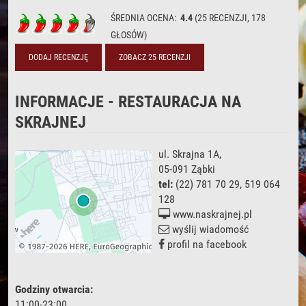
ŚREDNIA OCENA:
4.4
(
25
RECENZJI,
178
GŁOSÓW)
DODAJ RECENZJĘ
ZOBACZ 25 RECENZJI
INFORMACJE - RESTAURACJA NA
SKRAJNEJ
ul. Skrajna 1A
,
05-091
Ząbki
tel:
(22) 781 70 29
,
519 064
128
www.naskrajnej.pl
wyślij wiadomość
profil na facebook
Godziny otwarcia:
11:00-23:00