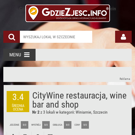
CityWine restauracja, wine bar and shop Szczecin
MENU
Reklama
CityWine restauracja, wine
3.4
bar and shop
ŚREDNIA
OCENA
Nr 2
z 3 lokali w kategorii:
Winiarnie, Szczecin
JEDZENIE
B/D
WYSTRÓJ
B/D
OBSŁUGA
B/D
CENY
B/D