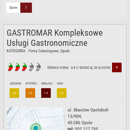
Opole
1
GASTROMAR Kompleksowe
Usługi Gastronomiczne
KATEGORIA:
Firmy Cateringowe
, Opole
+
ŚREDNIA OCENA:
2.9
(
1
RECENZJĘ,
58
GŁOSÓW)
JEDZENIE
WYSTRÓJ
OBSŁUGA
CENY
3.0
2.0
1.0
3.0
ul. Skautów Opolskich
13/904
,
45-286
Opole
tel:
502 127 795