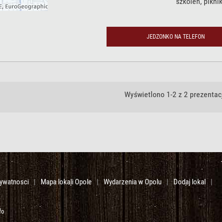
szkoleń, pikni
JEDZONKO NA TELEFON
Wyświetlono 1-2 z 2 prezentacj
rywatnosci
|
Mapa lokali Opole
|
Wydarzenia w Opolu
|
Dodaj lokal
|
fo