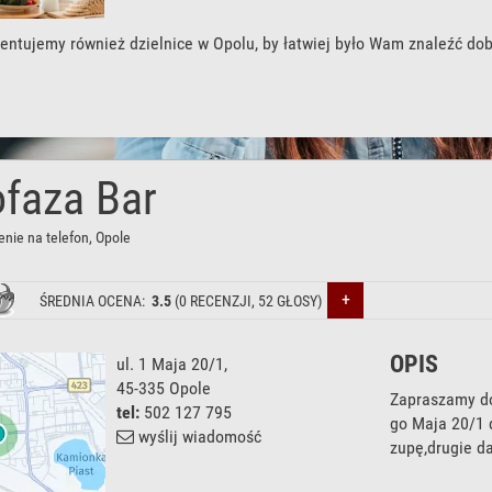
entujemy również dzielnice w Opolu, by łatwiej było Wam znaleźć do
ofaza Bar
nie na telefon
, Opole
+
ŚREDNIA OCENA:
3.5
(
0
RECENZJI,
52
GŁOSY)
OPIS
ul. 1 Maja 20/1
,
45-335
Opole
Zapraszamy do
tel:
502 127 795
go Maja 20/1 d
wyślij wiadomość
zupę,drugie d