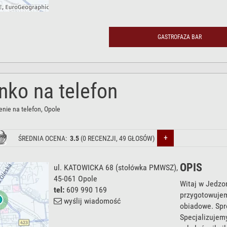
GASTROFAZA BAR
nko na telefon
nie na telefon
, Opole
+
ŚREDNIA OCENA:
3.5
(
0
RECENZJI,
49
GŁOSÓW)
OPIS
ul. KATOWICKA 68
(stołówka PMWSZ),
45-061
Opole
Witaj w Jedzon
tel:
609 990 169
przygotowujem
wyślij wiadomość
obiadowe. Spr
Specjalizujem