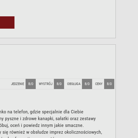
JEDZENIE
B/D
WYSTRÓJ
B/D
OBSŁUGA
B/D
CENY
B/D
ko na telefon, gdzie specjalnie dla Ciebie
y pyszne i zdrowe kanapki, sałatki oraz zestawy
óbuj, oceń i powiedz innym jakie smaczne.
y się również w obsłudze imprez okolicznościowych,