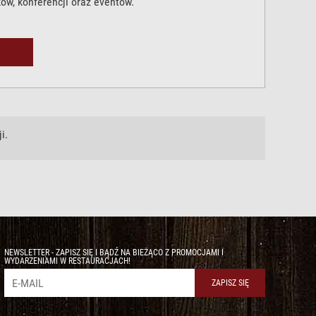
ków, konferencji oraz eventów.
i.
NEWSLETTER - ZAPISZ SIĘ I BĄDŹ NA BIEŻĄCO Z PROMOCJAMI I
WYDARZENIAMI W RESTAURACJACH!