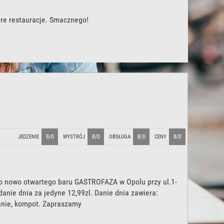
bre restauracje. Smacznego!
JEDZENIE
B/D
WYSTRÓJ
B/D
OBSŁUGA
B/D
CENY
B/D
 nowo otwartego baru GASTROFAZA w Opolu przy ul.1-
anie dnia za jedyne 12,99zl. Danie dnia zawiera:
anie, kompot. Zapraszamy