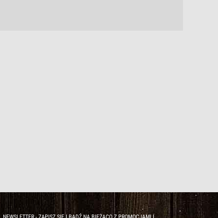
NEWSLETTER - ZAPISZ SIĘ I BĄDŹ NA BIEŻĄCO Z PROMOCJAMI I