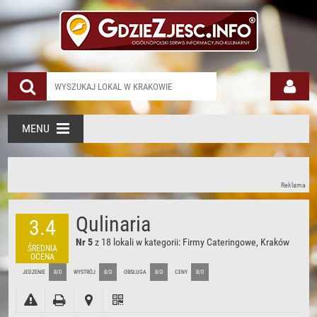
Qulinaria Kraków Krowodrza
MENU
Reklama
Qulinaria
3.4
Nr 5
z 18 lokali w kategorii:
Firmy Cateringowe, Kraków
ŚREDNIA
OCENA
JEDZENIE
B/D
WYSTRÓJ
B/D
OBSŁUGA
B/D
CENY
B/D