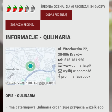
ŚREDNIA OCENA:
3.4
(
0
RECENZJI,
54
GŁOSY)
DODAJ RECENZJĘ
ZOBACZ 0 RECENZJI
INFORMACJE - QULINARIA
ul. Wrocławska 22
,
30-006
Kraków
tel:
515 181 920
www.qulinaria.pl/
wyślij wiadomość
profil na facebook
OPIS - QULINARIA
Firma cateringowa Qulinaria organizuje przyjęcia wszelkiego