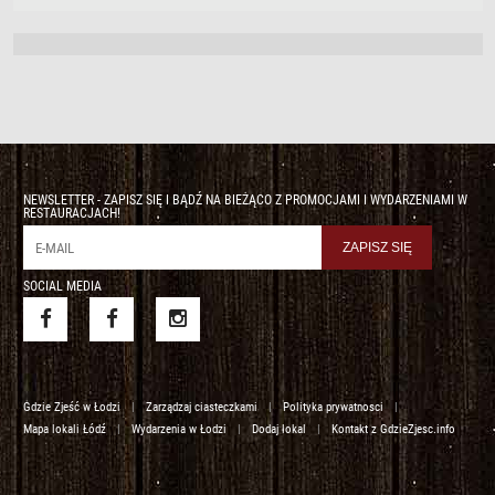
NEWSLETTER - ZAPISZ SIĘ I BĄDŹ NA BIEŻĄCO Z PROMOCJAMI I WYDARZENIAMI W
RESTAURACJACH!
SOCIAL MEDIA
Gdzie Zjeść w Łodzi
|
Zarządzaj ciasteczkami
|
Polityka prywatnosci
|
Mapa lokali Łódź
|
Wydarzenia w Łodzi
|
Dodaj lokal
|
Kontakt z GdzieZjesc.info