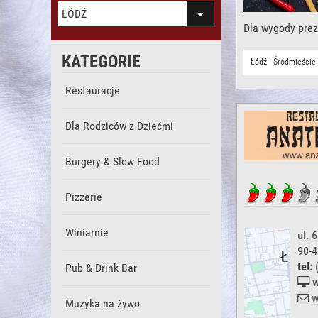
ŁÓDŹ
Dla wygody prez
KATEGORIE
Łódź - Śródmieście
Restauracje
Dla Rodziców z Dziećmi
Burgery & Slow Food
Pizzerie
Winiarnie
ul. 6 Sierpnia 2/4
,
90-422
Łódź
tel:
(42) 630 36 35
Pub & Drink Bar
www.anatewka.pl/
wyślij wiadomość
Muzyka na żywo