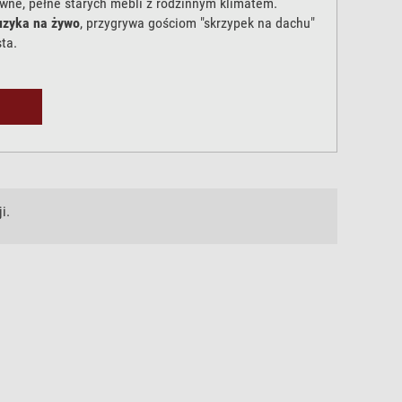
wne, pełne starych mebli z rodzinnym klimatem.
uzyka na żywo
, przygrywa gościom "skrzypek na dachu"
ta.
i.