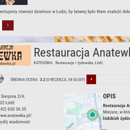
entujemy również dzielnice w Łodzi, by łatwiej było Wam znaleźć dob
1
Restauracja Anatew
KATEGORIA:
Restauracje
żydowska
, Łódź
+
ŚREDNIA OCENA:
3.2
(
0
RECENZJI,
54
GŁOSY)
OPIS
ul. Drewnowska 58
(Centrum
Handlowe Manufaktura),
Restauracja 
91-002
Łódź
Miejsce, w któ
tel:
(42) 633 22 77
łódzkich żydó
www.anatewka.pl/
wyślij wiadomość