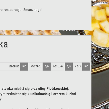
re restauracje. Smacznego!
ka
JEDZENIE
B/D
WYSTRÓJ
B/D
OBSŁUGA
B/D
CENY
B/D
ul. 6 Sierpnia 2/4
,
90-422
Łódź
Anatewka
mieści się
przy ulicy Piotrkowskiej
.
tel:
(42) 630 36 35
rym zetkniesz się z
unikalnością i czarem kuchni
www.anatewka.pl/
w
.
wyślij wiadomość