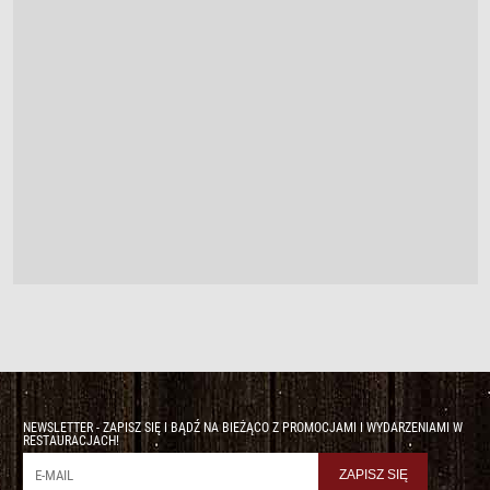
NEWSLETTER - ZAPISZ SIĘ I BĄDŹ NA BIEŻĄCO Z PROMOCJAMI I WYDARZENIAMI W
RESTAURACJACH!