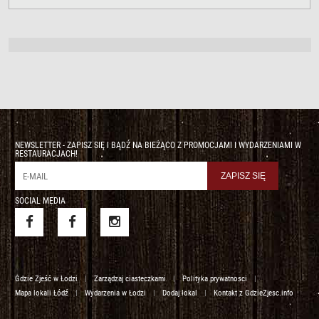
NEWSLETTER - ZAPISZ SIĘ I BĄDŹ NA BIEŻĄCO Z PROMOCJAMI I WYDARZENIAMI W
RESTAURACJACH!
SOCIAL MEDIA
Gdzie Zjeść w Łodzi
|
Zarządzaj ciasteczkami
|
Polityka prywatnosci
|
Mapa lokali Łódź
|
Wydarzenia w Łodzi
|
Dodaj lokal
|
Kontakt z GdzieZjesc.info