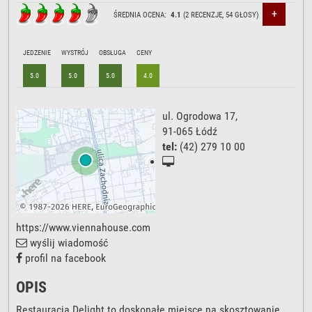
+
ŚREDNIA OCENA:
4.1
(
2
RECENZJE,
54
GŁOSY)
JEDZENIE
WYSTRÓJ
OBSŁUGA
CENY
5.0
5.0
5.0
4.0
ul. Ogrodowa 17
,
91-065
Łódź
tel:
(42) 279 10 00
https://www.viennahouse.com
wyślij wiadomość
profil na facebook
OPIS
Restauracja Delight to doskonałe miejsce na skosztowanie