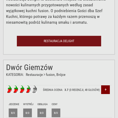
nowości kulinarnych przygotowanych według zasad
wyjątkowej kuchni fusion. O podniebienia Gości dba Szef
Kuchni, którego potrawy za każdym razem przenoszą w
niesamowitą podróż kulinarną smaku i aromatu.
RESTAURACJA DELIGHT
Dwór Giemzów
KATEGORIA:
Restauracje
fusion
, Brójce
+
ŚREDNIA OCENA:
3.7
(
0
RECENZJI,
48
GŁOSÓW)
JEDZENIE
WYSTRÓJ
OBSŁUGA
CENY
B/D
B/D
B/D
B/D