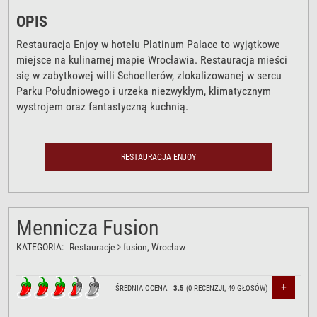
OPIS
Restauracja Enjoy w hotelu Platinum Palace to wyjątkowe
miejsce na kulinarnej mapie Wrocławia. Restauracja mieści
się w zabytkowej willi Schoellerów, zlokalizowanej w sercu
Parku Południowego i urzeka niezwykłym, klimatycznym
wystrojem oraz fantastyczną kuchnią.
RESTAURACJA ENJOY
Mennicza Fusion
KATEGORIA:
Restauracje
fusion
, Wrocław
+
ŚREDNIA OCENA:
3.5
(
0
RECENZJI,
49
GŁOSÓW)