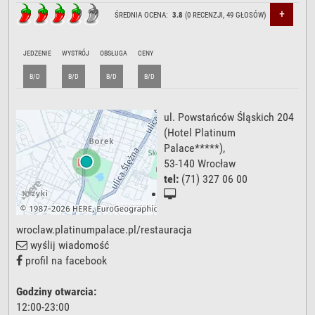
+
ŚREDNIA OCENA:
3.8
(
0
RECENZJI,
49
GŁOSÓW)
JEDZENIE
WYSTRÓJ
OBSŁUGA
CENY
B/D
B/D
B/D
B/D
ul. Powstańców Śląskich 204
(Hotel Platinum
Palace*****),
53-140
Wrocław
tel:
(71) 327 06 00
wroclaw.platinumpalace.pl/restauracja
wyślij wiadomość
profil na facebook
Godziny otwarcia:
12:00-23:00