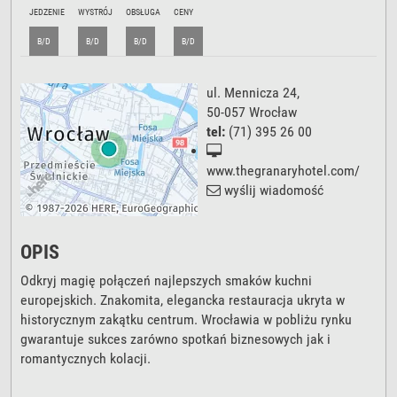
JEDZENIE
WYSTRÓJ
OBSŁUGA
CENY
B/D
B/D
B/D
B/D
ul. Mennicza 24
,
50-057
Wrocław
tel:
(71) 395 26 00
www.thegranaryhotel.com/
wyślij wiadomość
OPIS
Odkryj magię połączeń najlepszych smaków kuchni
europejskich. Znakomita, elegancka restauracja ukryta w
historycznym zakątku centrum. Wrocławia w pobliżu rynku
gwarantuje sukces zarówno spotkań biznesowych jak i
romantycznych kolacji.