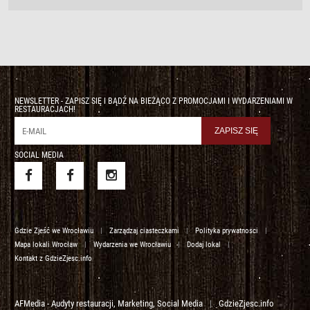
NEWSLETTER - ZAPISZ SIĘ I BĄDŹ NA BIEŻĄCO Z PROMOCJAMI I WYDARZENIAMI W
RESTAURACJACH!
SOCIAL MEDIA
Gdzie Zjeść we Wrocławiu
|
Zarządzaj ciasteczkami
|
Polityka prywatnosci
|
Mapa lokali Wrocław
|
Wydarzenia we Wrocławiu
|
Dodaj lokal
|
Kontakt z GdzieZjesc.info
AFMedia - Audyty restauracji, Marketing, Social Media
|
GdzieZjesc.info