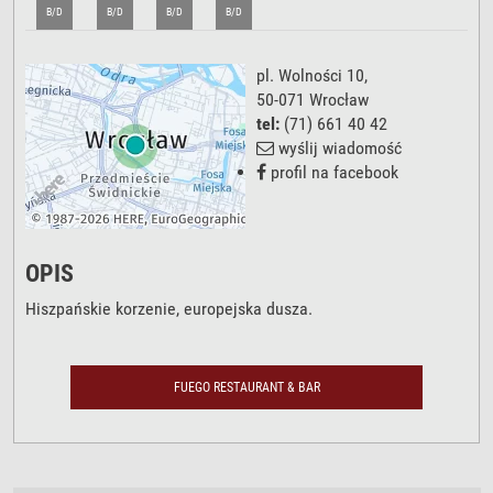
B/D
B/D
B/D
B/D
pl. Wolności 10
,
50-071
Wrocław
tel:
(71) 661 40 42
wyślij wiadomość
profil na facebook
OPIS
Hiszpańskie korzenie, europejska dusza.
FUEGO RESTAURANT & BAR