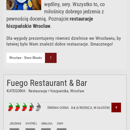
wędliny, sery. Wszystko to, co
miłośnicy dobrego jedzenia z
pewnością docenią. Poznajcie
restauracje
hiszpańskie Wrocław
.
Dla wygody prezentujemy również dzielnice we Wrocławiu, by
łatwiej było Wam znaleźć dobre restauracje. Smacznego!
Wrocław - Stare Miasto
1
Fuego Restaurant & Bar
KATEGORIA:
Restauracje
hiszpańska
, Wrocław
+
ŚREDNIA OCENA:
3.6
(
0
RECENZJI,
49
GŁOSÓW)
JEDZENIE
WYSTRÓJ
OBSŁUGA
CENY