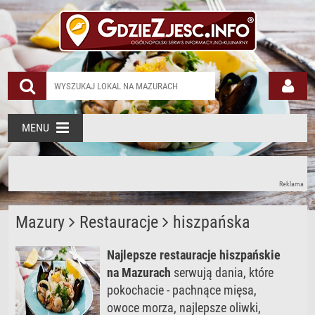
MENU
Reklama
Mazury
Restauracje
hiszpańska
Najlepsze restauracje hiszpańskie
na Mazurach
serwują dania, które
pokochacie - pachnące mięsa,
owoce morza, najlepsze oliwki,