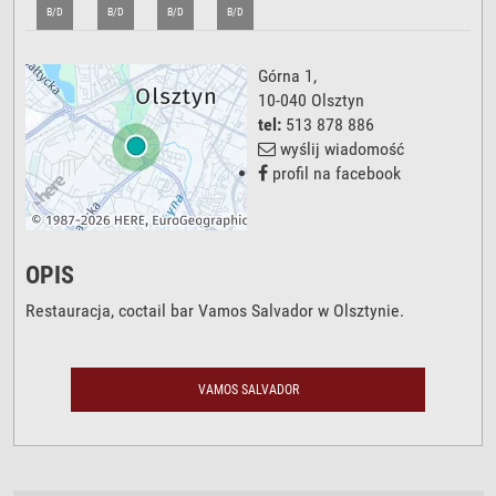
B/D
B/D
B/D
B/D
Górna 1
,
10-040
Olsztyn
tel:
513 878 886
wyślij wiadomość
profil na facebook
OPIS
Restauracja, coctail bar Vamos Salvador w Olsztynie.
VAMOS SALVADOR