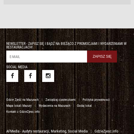
NEWSLETTER - ZAPISZ SIĘ I BĄDŹ NA BIEŻĄCO Z PROMOCJAMI I WYDARZENIAMI W
RESTAURACJACH!
SOCIAL MEDIA
Gdzie Zjeść na Mazurach
|
Zarządzaj ciasteczkami
|
Polityka prywatnosci
|
Mapa lokali Mazury
|
Wydarzenia na Mazurach
|
Dodaj lokal
|
Kontakt z GdzieZjesc.info
AFMedia - Audyty restauracji, Marketing, Social Media
|
GdzieZjesc.info