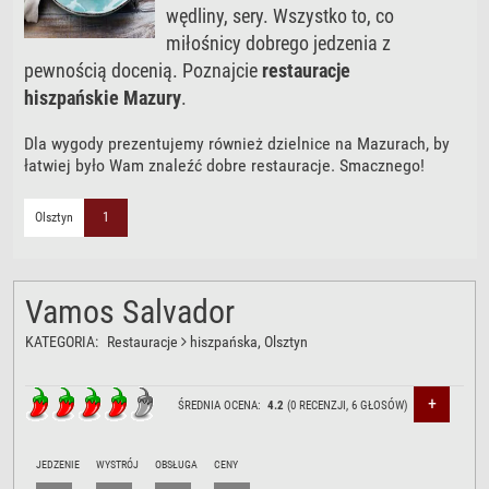
wędliny, sery. Wszystko to, co
miłośnicy dobrego jedzenia z
pewnością docenią. Poznajcie
restauracje
hiszpańskie Mazury
.
Dla wygody prezentujemy również dzielnice na Mazurach, by
łatwiej było Wam znaleźć dobre restauracje. Smacznego!
Olsztyn
1
Vamos Salvador
KATEGORIA:
Restauracje
hiszpańska
, Olsztyn
+
ŚREDNIA OCENA:
4.2
(
0
RECENZJI,
6
GŁOSÓW)
JEDZENIE
WYSTRÓJ
OBSŁUGA
CENY