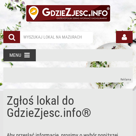
MENU
Reklama
Zgłoś lokal do
GdzieZjesc.info®
Aby przesłać informacje, prosimy o wybór poniższej