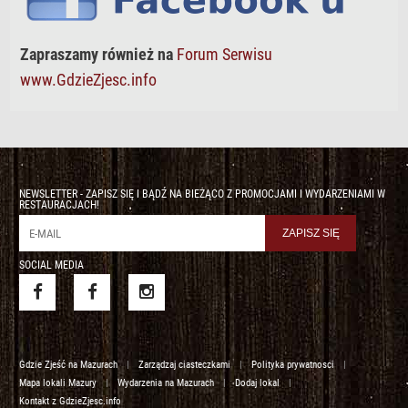
Zapraszamy również na
Forum Serwisu
www.GdzieZjesc.info
NEWSLETTER - ZAPISZ SIĘ I BĄDŹ NA BIEŻĄCO Z PROMOCJAMI I WYDARZENIAMI W
RESTAURACJACH!
SOCIAL MEDIA
Gdzie Zjeść na Mazurach
|
Zarządzaj ciasteczkami
|
Polityka prywatnosci
|
Mapa lokali Mazury
|
Wydarzenia na Mazurach
|
Dodaj lokal
|
Kontakt z GdzieZjesc.info