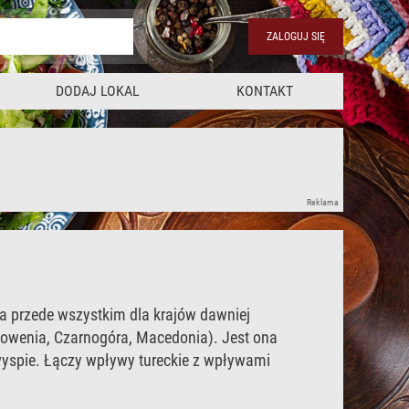
ZALOGUJ SIĘ
DODAJ LOKAL
KONTAKT
Reklama
a przede wszystkim dla krajów dawniej
łowenia, Czarnogóra, Macedonia). Jest ona
łwyspie. Łączy wpływy tureckie z wpływami