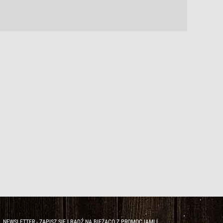
NEWSLETTER - ZAPISZ SIĘ I BĄDŹ NA BIEŻĄCO Z PROMOCJAMI I