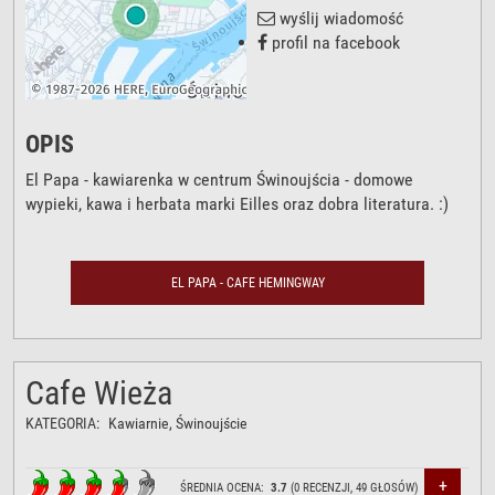
wyślij wiadomość
profil na facebook
OPIS
El Papa - kawiarenka w centrum Świnoujścia - domowe
wypieki, kawa i herbata marki Eilles oraz dobra literatura. :)
EL PAPA - CAFE HEMINGWAY
Cafe Wieża
KATEGORIA:
Kawiarnie
, Świnoujście
+
ŚREDNIA OCENA:
3.7
(
0
RECENZJI,
49
GŁOSÓW)