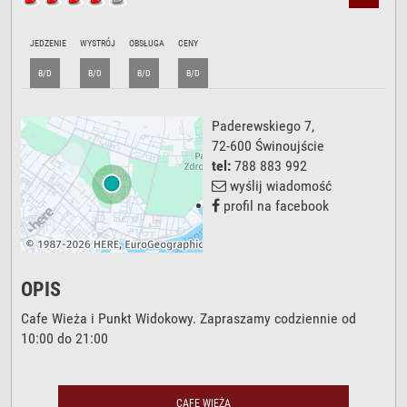
JEDZENIE
WYSTRÓJ
OBSŁUGA
CENY
B/D
B/D
B/D
B/D
Paderewskiego 7
,
72-600
Świnoujście
tel:
788 883 992
wyślij wiadomość
profil na facebook
OPIS
Cafe Wieża i Punkt Widokowy. Zapraszamy codziennie od
10:00 do 21:00
CAFE WIEŻA