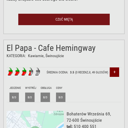
CZUĆ MIĘTĄ
El Papa - Cafe Hemingway
KATEGORIA:
Kawiarnie
, Świnoujście
+
ŚREDNIA OCENA:
3.5
(
0
RECENZJI,
49
GŁOSÓW)
JEDZENIE
WYSTRÓJ
OBSŁUGA
CENY
B/D
B/D
B/D
B/D
Bohaterów Września 69
,
72-600
Świnoujście
tel:
510 400 551