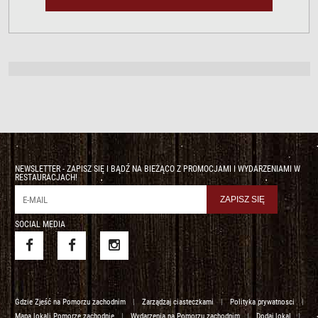
NEWSLETTER - ZAPISZ SIĘ I BĄDŹ NA BIEŻĄCO Z PROMOCJAMI I WYDARZENIAMI W
RESTAURACJACH!
SOCIAL MEDIA
Gdzie Zjeść na Pomorzu zachodnim
|
Zarządzaj ciasteczkami
|
Polityka prywatnosci
|
Mapa lokali Pomorze zachodnie
|
Wydarzenia na Pomorzu zachodnim
|
Dodaj lokal
|