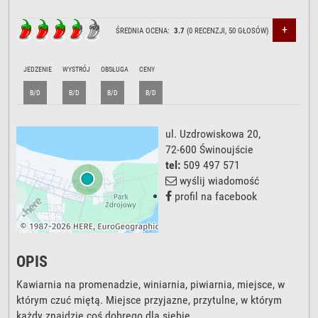
+
ŚREDNIA OCENA:
3.7
(
0
RECENZJI,
50
GŁOSÓW)
JEDZENIE
WYSTRÓJ
OBSŁUGA
CENY
B/D
B/D
B/D
B/D
ul. Uzdrowiskowa 20
,
72-600
Świnoujście
tel:
509 497 571
wyślij wiadomość
profil na facebook
OPIS
Kawiarnia na promenadzie, winiarnia, piwiarnia, miejsce, w
którym czuć miętą. Miejsce przyjazne, przytulne, w którym
każdy znajdzie coś dobrego dla siebie.