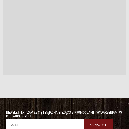
NEWSLETTER - ZAPISZ SIĘ I BĄDŹ NA BIEŻĄCO Z PROMOCJAMI I WYDARZENIAMI W
RESTAURACJACH!