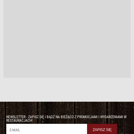
NEWSLETTER - ZAPISZ SIĘ I BĄDŹ NA BIEŻĄCO Z PROMOCJAMI I WYDARZENIAMI W
RESTAURACJACH!