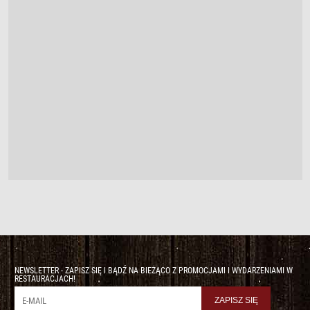
NEWSLETTER - ZAPISZ SIĘ I BĄDŹ NA BIEŻĄCO Z PROMOCJAMI I WYDARZENIAMI W
RESTAURACJACH!