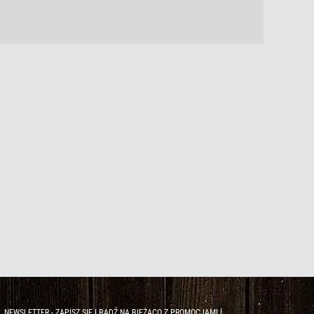
NEWSLETTER - ZAPISZ SIĘ I BĄDŹ NA BIEŻĄCO Z PROMOCJAMI I