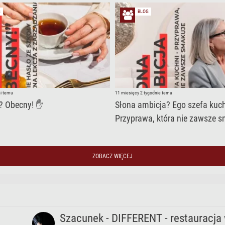
G
BLOG
ni temu
11 miesięcy 2 tygodnie temu
? Obecny! ✋
Słona ambicja? Ego szefa kuch
Przyprawa, która nie zawsze 
ZOBACZ WIĘCEJ
Szacunek - DIFFERENT - restauracja