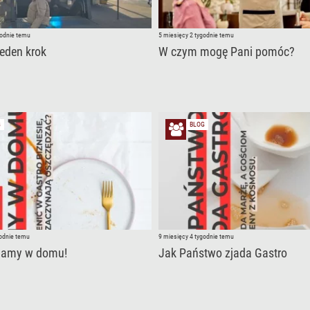
godnie temu
5 miesięcy 2 tygodnie temu
jeden krok
W czym mogę Pani pomóc?
G
BLOG
godnie temu
9 miesięcy 4 tygodnie temu
mamy w domu!
Jak Państwo zjada Gastro