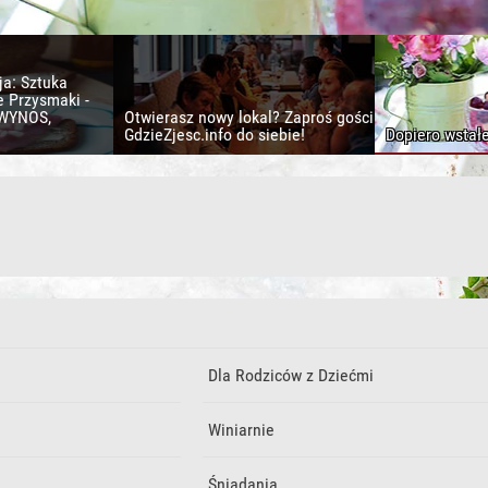
ja: Sztuka
e Przysmaki -
 WYNOS,
Otwierasz nowy lokal? Zaproś gości
GdzieZjesc.info do siebie!
Dopiero wstał
Dla Rodziców z Dziećmi
Winiarnie
Śniadania