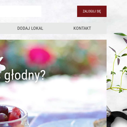
ZALOGUJ SIĘ
DODAJ LOKAL
KONTAKT
C
s
Ś
Bądź