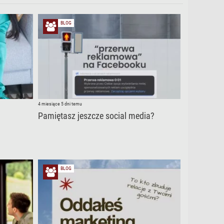
BLOG
4 miesiące 5 dni temu
Pamiętasz jeszcze social media?
BLOG