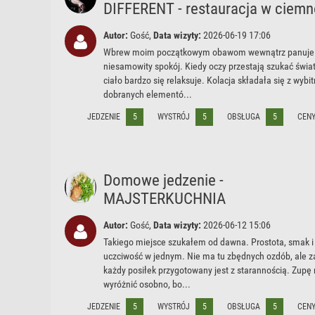
DIFFERENT - restauracja w ciemn
Autor:
Gość,
Data wizyty:
2026-06-19 17:06
Wbrew moim początkowym obawom wewnątrz panuje
niesamowity spokój. Kiedy oczy przestają szukać świat
ciało bardzo się relaksuje. Kolacja składała się z wybit
dobranych elementó...
JEDZENIE
5
WYSTRÓJ
5
OBSŁUGA
5
CEN
Domowe jedzenie -
MAJSTERKUCHNIA
Autor:
Gość,
Data wizyty:
2026-06-12 15:06
Takiego miejsce szukałem od dawna. Prostota, smak i
uczciwość w jednym. Nie ma tu zbędnych ozdób, ale z
każdy posiłek przygotowany jest z starannością. Zup
wyróżnić osobno, bo...
JEDZENIE
5
WYSTRÓJ
5
OBSŁUGA
5
CEN