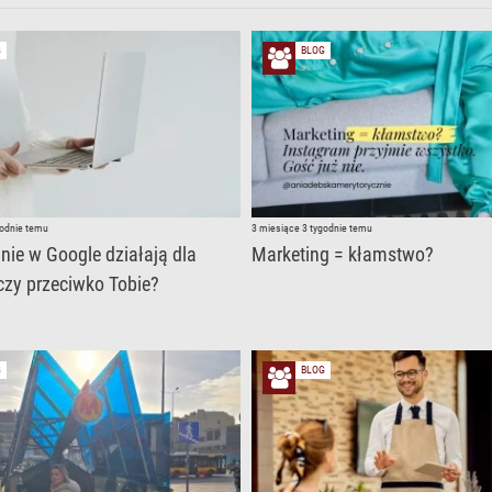
G
BLOG
godnie temu
3 miesiące 3 tygodnie temu
nie w Google działają dla
Marketing = kłamstwo?
 czy przeciwko Tobie?
G
BLOG