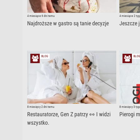
4 miesiące 6 dni temu
4 miesiące 2 ty
Najdroższe w gastro są tanie decyzje
Jeszcze 
BLOG
BLO
8 miesięcy 2 dni temu
8 miesięcy 3 ty
Restauratorze, Gen Z patrzy 👀 I widzi
Pierogi 
wszystko.