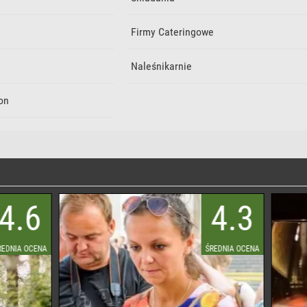
Firmy Cateringowe
Naleśnikarnie
on
4.3
ŚREDNIA OCENA