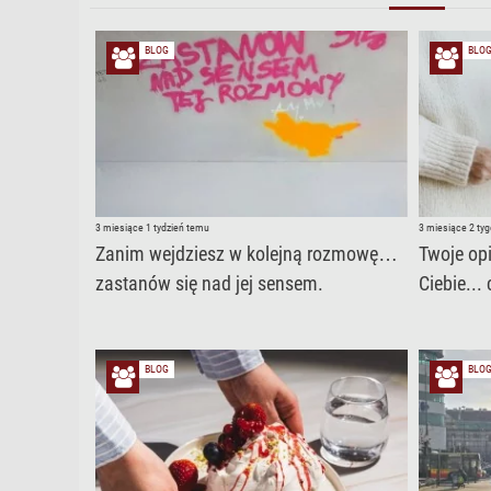
BLOG
BLO
3 miesiące 1 tydzień temu
3 miesiące 2 ty
Zanim wejdziesz w kolejną rozmowę…
Twoje opi
zastanów się nad jej sensem.
Ciebie...
BLOG
BLO