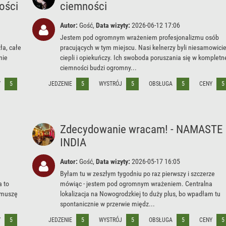
ości
ciemności
Autor:
Gość,
Data wizyty:
2026-06-12 17:06
Jestem pod ogromnym wrażeniem profesjonalizmu osób
ła, całe
pracujących w tym miejscu. Nasi kelnerzy byli niesamowici
nie
ciepli i opiekuńczy. Ich swoboda poruszania się w kompletn
ciemności budzi ogromny...
Y
5
JEDZENIE
5
WYSTRÓJ
5
OBSŁUGA
5
CENY
5
Zdecydowanie wracam! - NAMASTE
INDIA
Autor:
Gość,
Data wizyty:
2026-05-17 16:05
Byłam tu w zeszłym tygodniu po raz pierwszy i szczerze
a to
mówiąc - jestem pod ogromnym wrażeniem. Centralna
ę muszę
lokalizacja na Nowogrodzkiej to duży plus, bo wpadłam tu
spontanicznie w przerwie międz...
Y
5
JEDZENIE
5
WYSTRÓJ
5
OBSŁUGA
5
CENY
5