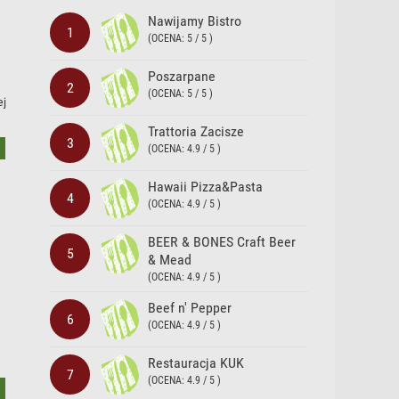
Nawijamy Bistro
1
(OCENA: 5 / 5 )
Poszarpane
e
2
(OCENA: 5 / 5 )
ej
Trattoria Zacisze
3
(OCENA: 4.9 / 5 )
Hawaii Pizza&Pasta
4
(OCENA: 4.9 / 5 )
BEER & BONES Craft Beer
5
& Mead
(OCENA: 4.9 / 5 )
Beef n' Pepper
6
(OCENA: 4.9 / 5 )
Restauracja KUK
7
(OCENA: 4.9 / 5 )