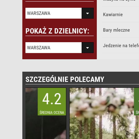
WARSZAWA
Kawiarnie
POKAŻ Z DZIELNICY:
Bary mleczne
Jedzenie na telef
WARSZAWA
SZCZEGÓLNIE POLECAMY
4.2
4.6
EDNIA OCENA
ŚREDNIA OCENA