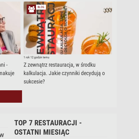
BLOG
1 rok 12 godzin temu
ni -
Z zewnątrz restauracja, w środku
smakuje
kalkulacja. Jakie czynniki decydują o
sukcesie?
TOP 7 RESTAURACJI -
OSTATNI MIESIĄC
 w