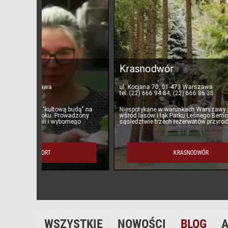
Krasnodwór
NAMA
cater
ul. Kocjana 70, 01-473 Warszawa
tel: (22) 666 94 84, (22) 666 86 38
ul. Now
tel: (22
udą" na
Niespotykane w warunkach Warszawy położenie
adzony
wśród lasów i łąk Parku Leśnego Bemowo, w
Namaste
nego
sąsiedztwie trzech rezerwatów przyrody z
gastron
wyjątkowym klimatem Pu
indywidu
chcesz,
KRASNODWÓR
WSZYSTKIE
NOWOŚCI
BLOG
A