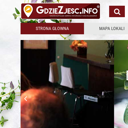
STRONA GŁOWNA
MAPA LOKALI
Dopiero wstałeś?
Sprawdź gdzie zjesz pyszne
śniadanie!