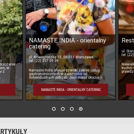
STE INDIA - orientalny
Restauracja Picanto
ing
ul. Starzyńskiego 4, 05-090 Dawi
tel: (22) 299 19 19
ogrodzka 15, 00-511 Warszawa
) 357 09 39
Niewielka, rodzinna restauracja o
kuchni włoskiej i polskiej. Prop
 India oferuje szeroki zakres usług
prawdziwą włoską pizzę na cienk
omicznych w zależności od
wypiekaną na
alnych potrzeb. Jeśli masz okazję, i
 zapewnić swoim gościom n
NAMASTE INDIA - ORIENTALNY CATERING
RESTAURACJA PICA
RTYKUŁY