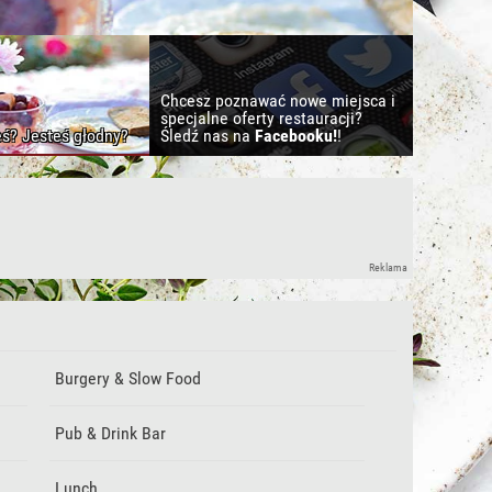
Chcesz poznawać nowe miejsca i
specjalne oferty restauracji?
eś? Jesteś głodny?
Śledź nas na
Facebooku!
!
Reklama
Burgery & Slow Food
Pub & Drink Bar
Lunch