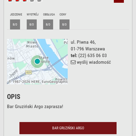
JEDZENIE
WYSTRÓJ
OBSŁUGA
CENY
B/D
B/D
B/D
B/D
ul. Piwna 46
,
01-796
Warszawa
tel:
(22) 635 06 03
wyślij wiadomość
OPIS
Bar Gruziński Argo zaprasza!
BAR GRUZIŃSKI ARGO