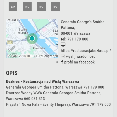
B/D
B/D
B/D
B/D
Generała George’a Smitha
Pattona
,
00-001
Warszawa
tel:
791 179 000
https://restauracjabezkres.pl/
wyślij wiadomość
profil na facebook
OPIS
Bezkres - Restauracja nad Wisłą Warszawa
Generała Georgea Smitha Pattona, Warszawa 791 179 000
Dworzec Wodny WWA Generała Georgea Smitha Pattona,
Warszawa 660 031 313
Przystań Nowa Fala - Eventy I Imprezy, Warszawa 791 179 000