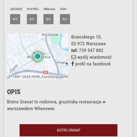
JEDZENIE
WYSTRÓJ
OBSŁUGA
CENY
B/D
B/D
B/D
B/D
Branickiego 10
,
02-972
Warszawa
tel:
739 547 882
wyślij wiadomość
profil na facebook
OPIS
Bistro Granat to rodzinna, gruzińska restauracja w
warszawskim Wilanowie.
BISTRO GRANAT