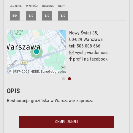
JEDZENIE
WYSTRÓJ
OBSŁUGA
CENY
B/D
B/D
B/D
B/D
Nowy Świat 35
,
00-029
Warszawa
tel:
506 008 666
wyślij wiadomość
profil na facebook
OPIS
Restauracja gruzińska w Warszawie zaprasza.
CHMELI SUNELI