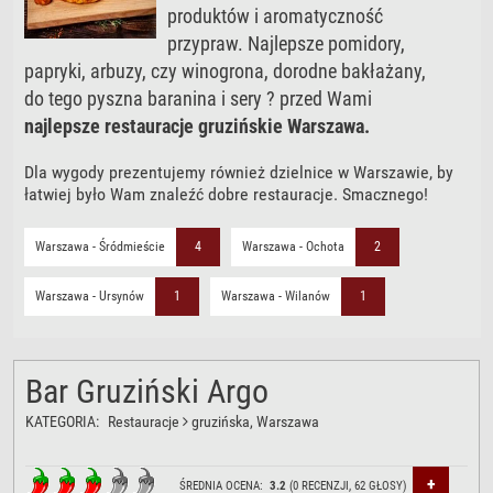
produktów i aromatyczność
przypraw. Najlepsze pomidory,
papryki, arbuzy, czy winogrona, dorodne bakłażany,
do tego pyszna baranina i sery ? przed Wami
najlepsze restauracje gruzińskie Warszawa.
Dla wygody prezentujemy również dzielnice w Warszawie, by
łatwiej było Wam znaleźć dobre restauracje. Smacznego!
Warszawa - Śródmieście
4
Warszawa - Ochota
2
Warszawa - Ursynów
1
Warszawa - Wilanów
1
Bar Gruziński Argo
KATEGORIA:
Restauracje
gruzińska
, Warszawa
+
ŚREDNIA OCENA:
3.2
(
0
RECENZJI,
62
GŁOSY)