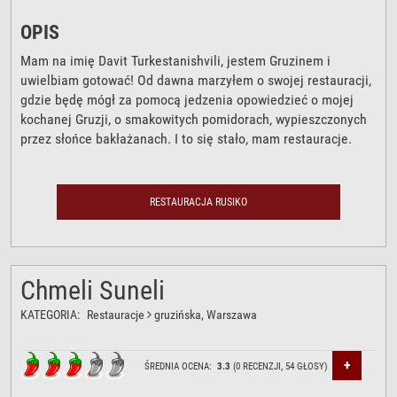
OPIS
Mam na imię Davit Turkestanishvili, jestem Gruzinem i
uwielbiam gotować! Od dawna marzyłem o swojej restauracji,
gdzie będę mógł za pomocą jedzenia opowiedzieć o mojej
kochanej Gruzji, o smakowitych pomidorach, wypieszczonych
przez słońce bakłażanach. I to się stało, mam restauracje.
RESTAURACJA RUSIKO
Chmeli Suneli
KATEGORIA:
Restauracje
gruzińska
, Warszawa
+
ŚREDNIA OCENA:
3.3
(
0
RECENZJI,
54
GŁOSY)