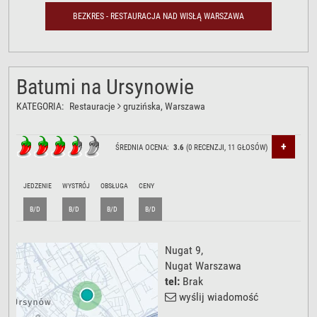
BEZKRES - RESTAURACJA NAD WISŁĄ WARSZAWA
Batumi na Ursynowie
KATEGORIA:
Restauracje
gruzińska
, Warszawa
+
ŚREDNIA OCENA:
3.6
(
0
RECENZJI,
11
GŁOSÓW)
JEDZENIE
WYSTRÓJ
OBSŁUGA
CENY
B/D
B/D
B/D
B/D
Nugat 9
,
Nugat
Warszawa
tel:
Brak
wyślij wiadomość