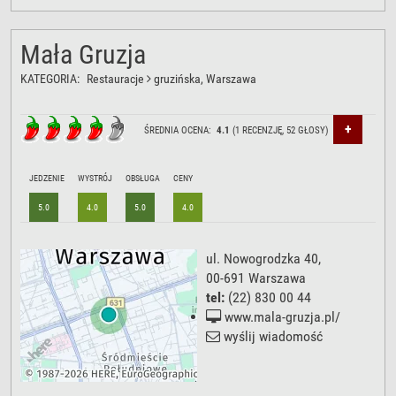
Mała Gruzja
KATEGORIA:
Restauracje
gruzińska
, Warszawa
+
ŚREDNIA OCENA:
4.1
(
1
RECENZJĘ,
52
GŁOSY)
JEDZENIE
WYSTRÓJ
OBSŁUGA
CENY
5.0
4.0
5.0
4.0
ul. Nowogrodzka 40
,
00-691
Warszawa
tel:
(22) 830 00 44
www.mala-gruzja.pl/
wyślij wiadomość