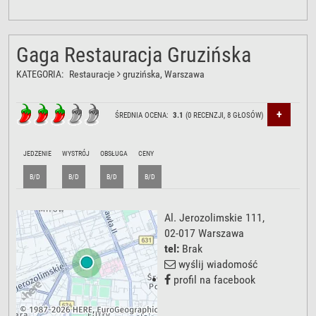
Gaga Restauracja Gruzińska
KATEGORIA:
Restauracje
gruzińska
, Warszawa
+
ŚREDNIA OCENA:
3.1
(
0
RECENZJI,
8
GŁOSÓW)
JEDZENIE
WYSTRÓJ
OBSŁUGA
CENY
B/D
B/D
B/D
B/D
Al. Jerozolimskie 111
,
02-017
Warszawa
tel:
Brak
wyślij wiadomość
profil na facebook