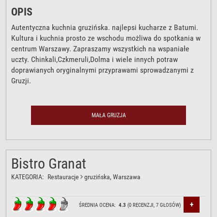
OPIS
Autentyczna kuchnia gruzińska. najlepsi kucharze z Batumi.
Kultura i kuchnia prosto ze wschodu możliwa do spotkania w
centrum Warszawy. Zapraszamy wszystkich na wspaniałe
uczty. Chinkali,Czkmeruli,Dolma i wiele innych potraw
doprawianych oryginalnymi przyprawami sprowadzanymi z
Gruzji.
MAŁA GRUZJA
Bistro Granat
KATEGORIA:
Restauracje
gruzińska
, Warszawa
+
ŚREDNIA OCENA:
4.3
(
0
RECENZJI,
7
GŁOSÓW)