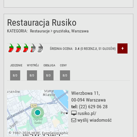
Restauracja Rusiko
KATEGORIA:
Restauracje
gruzińska
, Warszawa
+
ŚREDNIA OCENA:
3.4
(
0
RECENZJI,
51
GŁOSÓW)
JEDZENIE
WYSTRÓJ
OBSŁUGA
CENY
B/D
B/D
B/D
B/D
Wierzbowa 11
,
00-094
Warszawa
tel:
(22) 629 06 28
rusiko.pl/
wyślij wiadomość