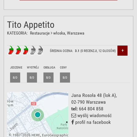
Tito Appetito
KATEGORIA:
Restauracje
włoska
, Warszawa
+
ŚREDNIA OCENA:
3.1
(
0
RECENZJI,
12
GŁOSÓW)
JEDZENIE
WYSTRÓJ
OBSŁUGA
CENY
B/D
B/D
B/D
B/D
Jana Rosoła 48
(lok A),
02-790
Warszawa
tel:
664 804 858
wyślij wiadomość
profil na facebook