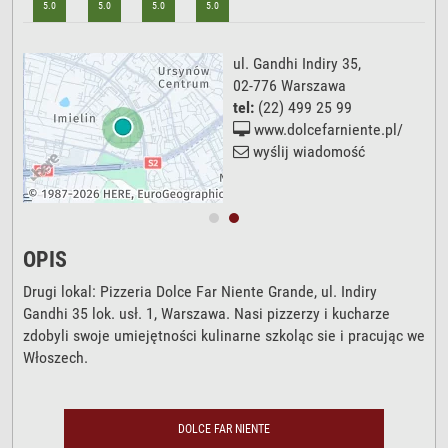
5.0
5.0
5.0
5.0
ul. Gandhi Indiry 35
,
02-776
Warszawa
tel:
(22) 499 25 99
/
www.dolcefarniente.pl/
wyślij wiadomość
OPIS
Drugi lokal: Pizzeria Dolce Far Niente Grande, ul. Indiry
Gandhi 35 lok. usł. 1, Warszawa. Nasi pizzerzy i kucharze
zdobyli swoje umiejętności kulinarne szkoląc sie i pracując we
Włoszech.
DOLCE FAR NIENTE