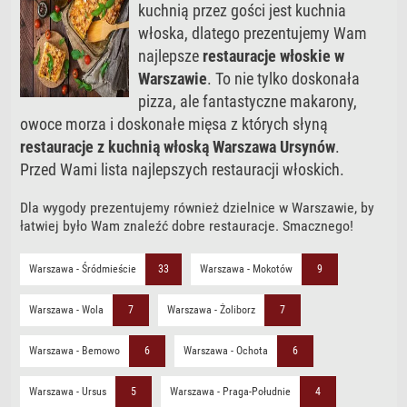
kuchnią przez gości jest kuchnia
włoska, dlatego prezentujemy Wam
najlepsze
restauracje włoskie w
Warszawie
. To nie tylko doskonała
pizza, ale fantastyczne makarony,
owoce morza i doskonałe mięsa z których słyną
restauracje z kuchnią włoską Warszawa Ursynów
.
Przed Wami lista najlepszych restauracji włoskich.
Dla wygody prezentujemy również dzielnice w Warszawie, by
łatwiej było Wam znaleźć dobre restauracje. Smacznego!
Warszawa - Śródmieście
33
Warszawa - Mokotów
9
Warszawa - Wola
7
Warszawa - Żoliborz
7
Warszawa - Bemowo
6
Warszawa - Ochota
6
Warszawa - Ursus
5
Warszawa - Praga-Południe
4