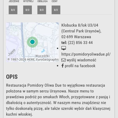
JEDZENIE
WYSTRÓJ
OBSŁUGA
CENY
B/D
B/D
B/D
B/D
Kłobucka 8/lok U3/U4
(Central Park Ursynów),
02-699
Warszawa
tel:
(22) 856 33 44
https://pomidoryoliwadue.pl/
wyślij wiadomość
profil na facebook
OPIS
Restauracja Pomidory Oliwa Due to wyjątkowa restauracja
położona w samym sercu Ursynowa. Nasze menu to
prawdziwa podróż po smakach Włoch, przygotowane z pasją i
dbałością o autentyczność. W naszym menu znajdziesz nie
tylko doskonałą pizzę, ale także szeroki wybór dań klasycznej
kuchni włoskiej.