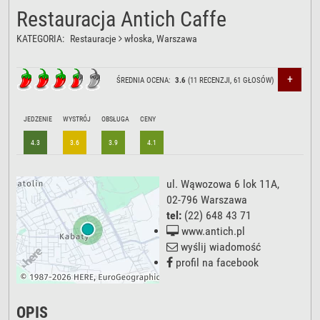
Restauracja Antich Caffe
KATEGORIA:
Restauracje
włoska
, Warszawa
+
ŚREDNIA OCENA:
3.6
(
11
RECENZJI,
61
GŁOSÓW)
JEDZENIE
WYSTRÓJ
OBSŁUGA
CENY
4.3
3.6
3.9
4.1
ul. Wąwozowa 6 lok 11A
,
02-796
Warszawa
tel:
(22) 648 43 71
www.antich.pl
wyślij wiadomość
profil na facebook
OPIS