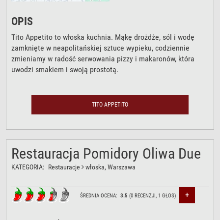
OPIS
Tito Appetito to włoska kuchnia. Mąkę drożdże, sól i wodę
zamknięte w neapolitańskiej sztuce wypieku, codziennie
zmieniamy w radość serwowania pizzy i makaronów, która
uwodzi smakiem i swoją prostotą.
TITO APPETITO
Restauracja Pomidory Oliwa Due
KATEGORIA:
Restauracje
włoska
, Warszawa
+
ŚREDNIA OCENA:
3.5
(
0
RECENZJI,
1
GŁOS)