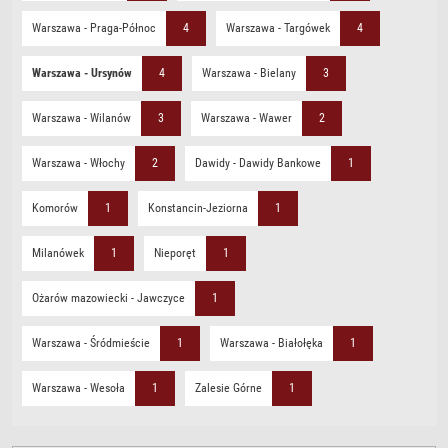
Warszawa - Praga-Północ
4
Warszawa - Targówek
4
Warszawa - Ursynów
4
Warszawa - Bielany
3
Warszawa - Wilanów
3
Warszawa - Wawer
2
Warszawa - Włochy
2
Dawidy - Dawidy Bankowe
1
Komorów
1
Konstancin-Jeziorna
1
Milanówek
1
Nieporęt
1
Ożarów mazowiecki - Jawczyce
1
Warszawa - Śródmieście
1
Warszawa - Białołęka
1
Warszawa - Wesoła
1
Zalesie Górne
1