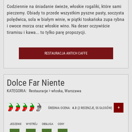
Codziennie na śniadanie świeże, włoskie rogaliki, które sami
pieczemy. Obiady to przede wszystkim pyszne pasty, soczysta
polędwica, sola w białym winie, w piątki toskańska zupa rybna
i owoce morza oraz włoskie wino. Na deser oczywiście
tiramisu i kawa... to tylko parę propozycji.
RESTAURACJA ANTICH CAFFE
Dolce Far Niente
KATEGORIA:
Restauracje
włoska
, Warszawa
+
ŚREDNIA OCENA:
4.3
(
2
RECENZJE,
55
GŁOSÓW)
JEDZENIE
WYSTRÓJ
OBSŁUGA
CENY