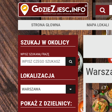
STRONA GŁOWNA
MAPA LOKALI
SZUKAJ W OKOLICY
WPISZ SZUKANĄ FRAZĘ
Warsz
LOKALIZACJA
WARSZAWA
POKAŻ Z DZIELNICY: