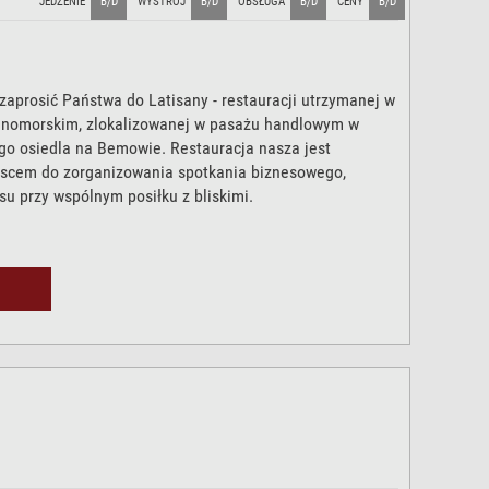
JEDZENIE
B/D
WYSTRÓJ
B/D
OBSŁUGA
B/D
CENY
B/D
zaprosić Państwa do Latisany - restauracji utrzymanej w
mnomorskim, zlokalizowanej w pasażu handlowym w
o osiedla na Bemowie. Restauracja nasza jest
scem do zorganizowania spotkania biznesowego,
u przy wspólnym posiłku z bliskimi.