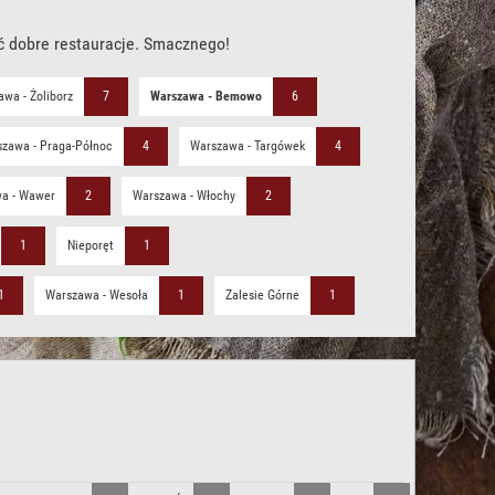
ć dobre restauracje. Smacznego!
wa - Żoliborz
7
Warszawa - Bemowo
6
zawa - Praga-Północ
4
Warszawa - Targówek
4
a - Wawer
2
Warszawa - Włochy
2
1
Nieporęt
1
1
Warszawa - Wesoła
1
Zalesie Górne
1