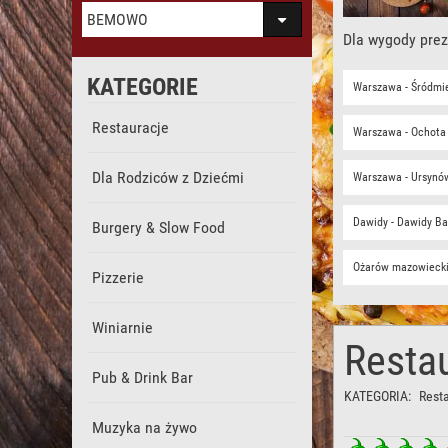
BEMOWO
Dla wygody prez
KATEGORIE
Warszawa - Śródmi
Restauracje
Warszawa - Ochota
Dla Rodziców z Dziećmi
Warszawa - Ursynó
Dawidy - Dawidy B
Burgery & Slow Food
Ożarów mazowiecki
Pizzerie
Winiarnie
Resta
Pub & Drink Bar
KATEGORIA:
Rest
Muzyka na żywo