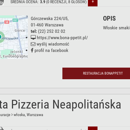
+
ŚREDNIA OCENA:
3.9
(
0
RECENZJI,
8
GŁOSÓW)
OPIS
Górczewska 224/U5
,
01-460
Warszawa
Włoskie smaki
tel:
(22) 252 02 02
https://www.bona-ppetit.pl/
wyślij wiadomość
profil na facebook
RESTAURACJA BONAPPETIT
ta Pizzeria Neapolitańska
auracje
włoska
, Warszawa