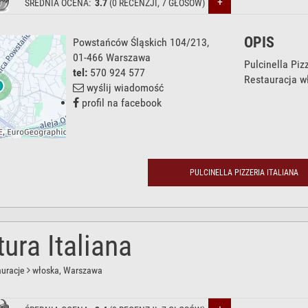
+
ŚREDNIA OCENA:
3.7
(
0
RECENZJI,
7
GŁOSÓW)
OPIS
Powstańców Śląskich 104/213
,
01-466
Warszawa
Pulcinella Pizz
tel:
570 924 577
Restauracja 
wyślij wiadomość
profil na facebook
PULCINELLA PIZZERIA ITALIANA
ura Italiana
auracje
włoska
, Warszawa