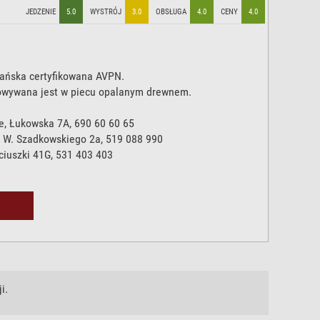
JEDZENIE
5.0
WYSTRÓJ
3.0
OBSŁUGA
4.0
CENY
4.0
tańska certyfikowana AVPN.
owywana jest w piecu opalanym drewnem.
e, Łukowska 7A, 690 60 60 65
 W. Szadkowskiego 2a, 519 088 990
ciuszki 41G, 531 403 403
i.