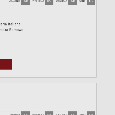
JEDZENIE
B/D
WYSTRÓJ
B/D
OBSŁUGA
B/D
CENY
B/D
eria Italiana
włoska Bemowo