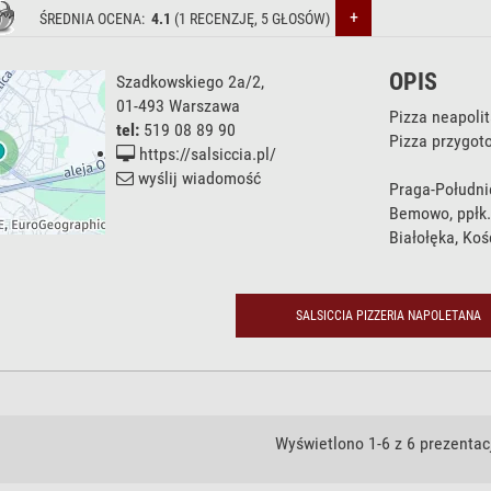
+
ŚREDNIA OCENA:
4.1
(
1
RECENZJĘ,
5
GŁOSÓW)
OPIS
Szadkowskiego 2a/2
,
01-493
Warszawa
Pizza neapoli
tel:
519 08 89 90
Pizza przygot
https://salsiccia.pl/
wyślij wiadomość
Praga-Południ
Bemowo, ppłk.
Białołęka, Koś
SALSICCIA PIZZERIA NAPOLETANA
Wyświetlono 1-6 z 6 prezentacj