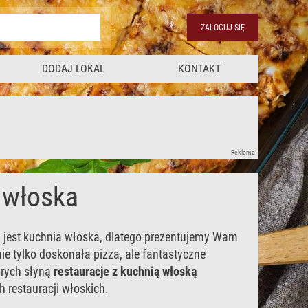
ZALOGUJ SIĘ
DODAJ LOKAL
KONTAKT
Reklama
włoska
i jest kuchnia włoska, dlatego prezentujemy Wam
nie tylko doskonała pizza, ale fantastyczne
órych słyną
restauracje z kuchnią włoską
h restauracji włoskich.