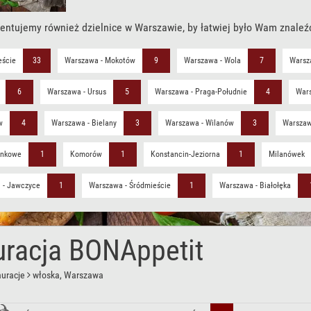
entujemy również dzielnice w Warszawie, by łatwiej było Wam znaleź
eście
33
Warszawa - Mokotów
9
Warszawa - Wola
7
Warsza
6
Warszawa - Ursus
5
Warszawa - Praga-Południe
4
Wars
w
4
Warszawa - Bielany
3
Warszawa - Wilanów
3
Warszaw
ankowe
1
Komorów
1
Konstancin-Jeziorna
1
Milanówek
 - Jawczyce
1
Warszawa - Śródmieście
1
Warszawa - Białołęka
uracja BONAppetit
auracje
włoska
, Warszawa