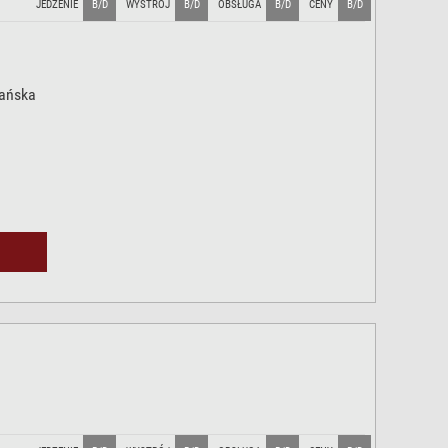
JEDZENIE
B/D
WYSTRÓJ
B/D
OBSŁUGA
B/D
CENY
B/D
tańska