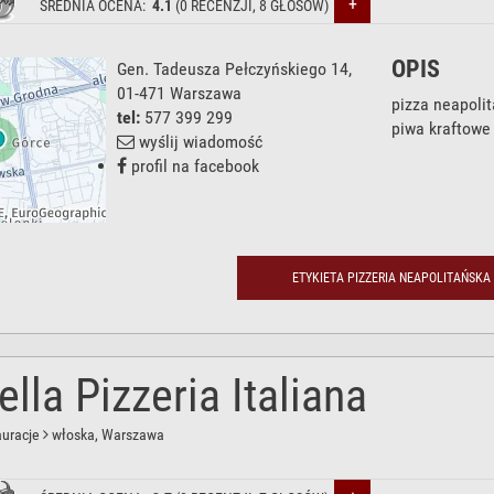
+
ŚREDNIA OCENA:
4.1
(
0
RECENZJI,
8
GŁOSÓW)
OPIS
Gen. Tadeusza Pełczyńskiego 14
,
01-471
Warszawa
pizza neapoli
tel:
577 399 299
piwa kraftowe
wyślij wiadomość
profil na facebook
ETYKIETA PIZZERIA NEAPOLITAŃSKA
ella Pizzeria Italiana
auracje
włoska
, Warszawa