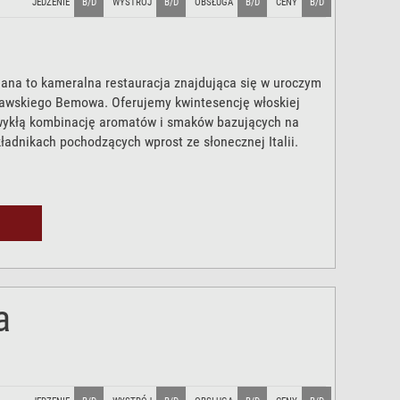
JEDZENIE
B/D
WYSTRÓJ
B/D
OBSŁUGA
B/D
CENY
B/D
iana to kameralna restauracja znajdująca się w uroczym
awskiego Bemowa. Oferujemy kwintesencję włoskiej
wykłą kombinację aromatów i smaków bazujących na
ładnikach pochodzących wprost ze słonecznej Italii.
a