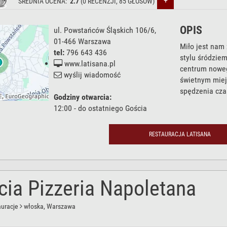
+
ŚREDNIA OCENA:
2.7
(
0
RECENZJI,
85
GŁOSÓW)
OPIS
ul. Powstańców Śląskich 106/6
,
01-466
Warszawa
Miło jest nam 
tel:
796 643 436
stylu śródzie
www.latisana.pl
centrum noweg
wyślij wiadomość
świetnym miej
spędzenia czas
Godziny otwarcia:
12:00 - do ostatniego Gościa
RESTAURACJA LATISANA
cia Pizzeria Napoletana
auracje
włoska
, Warszawa