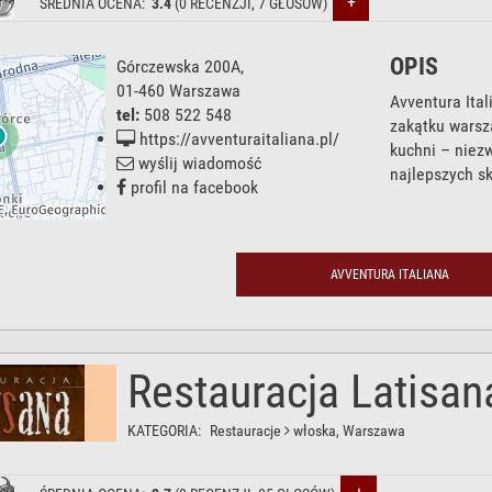
+
ŚREDNIA OCENA:
3.4
(
0
RECENZJI,
7
GŁOSÓW)
OPIS
Górczewska 200A
,
01-460
Warszawa
Avventura Ital
tel:
508 522 548
zakątku warsz
https://avventuraitaliana.pl/
kuchni – niez
wyślij wiadomość
najlepszych sk
profil na facebook
AVVENTURA ITALIANA
Restauracja Latisan
KATEGORIA:
Restauracje
włoska
, Warszawa