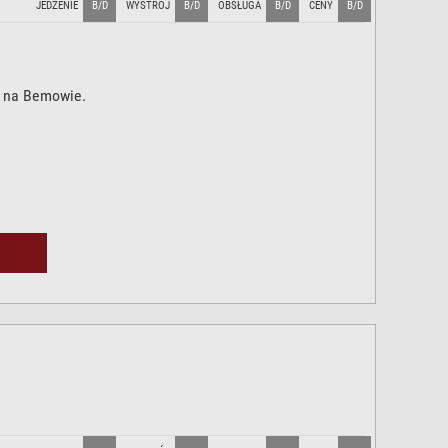
JEDZENIE
B/D
WYSTRÓJ
B/D
OBSŁUGA
B/D
CENY
B/D
 na Bemowie.