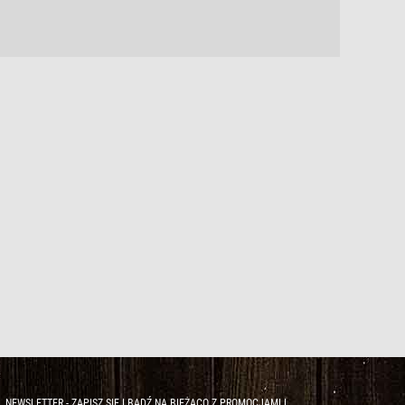
NEWSLETTER - ZAPISZ SIĘ I BĄDŹ NA BIEŻĄCO Z PROMOCJAMI I