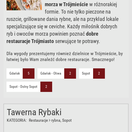
morza w Trójmieście
w różnorakiej
formie. To nie tylko pieczone na
ruszcie, grillowane dania rybne, ale na przykład lokale
specjalizujące się w ceviche. Każdy miłośnik dobrych
ryb i owoców morza powinien poznać
dobre
restauracje Trójmiasto
serwujące te potrawy.
Dla wygody prezentujemy również dzielnice w Trójmieście, by
łatwiej było Wam znaleźć dobre restauracje. Smacznego!
Gdańsk
5
Gdańsk - Oliwa
2
Sopot
2
Sopot - Dolny Sopot
2
Tawerna Rybaki
KATEGORIA:
Restauracje
rybna
, Sopot