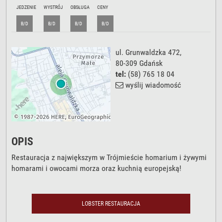
JEDZENIE
WYSTRÓJ
OBSŁUGA
CENY
B/D
B/D
B/D
B/D
ul. Grunwaldzka 472
,
80-309
Gdańsk
tel:
(58) 765 18 04
wyślij wiadomość
OPIS
Restauracja z największym w Trójmieście homarium i żywymi
homarami i owocami morza oraz kuchnią europejską!
LOBSTER RESTAURACJA