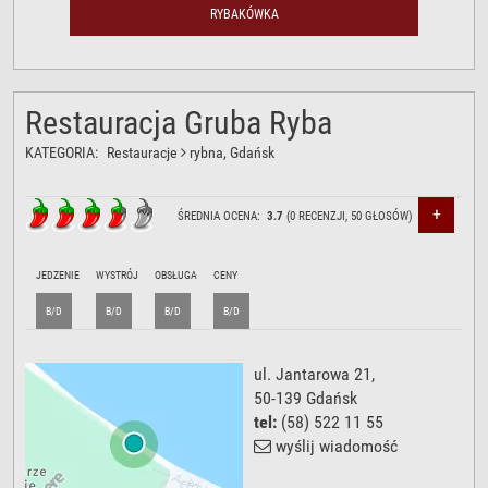
RYBAKÓWKA
Restauracja Gruba Ryba
KATEGORIA:
Restauracje
rybna
, Gdańsk
+
ŚREDNIA OCENA:
3.7
(
0
RECENZJI,
50
GŁOSÓW)
JEDZENIE
WYSTRÓJ
OBSŁUGA
CENY
B/D
B/D
B/D
B/D
ul. Jantarowa 21
,
50-139
Gdańsk
tel:
(58) 522 11 55
wyślij wiadomość