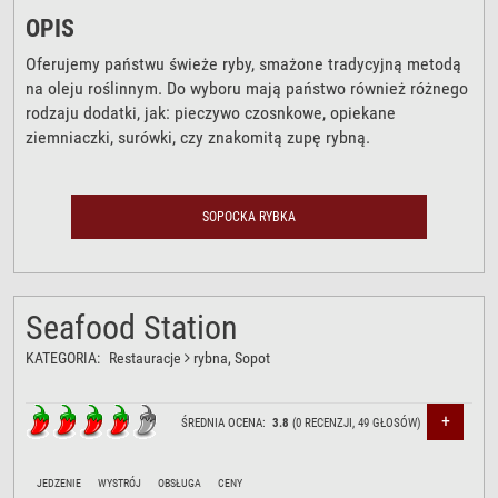
OPIS
Oferujemy państwu świeże ryby, smażone tradycyjną metodą
na oleju roślinnym. Do wyboru mają państwo również różnego
rodzaju dodatki, jak: pieczywo czosnkowe, opiekane
ziemniaczki, surówki, czy znakomitą zupę rybną.
SOPOCKA RYBKA
Seafood Station
KATEGORIA:
Restauracje
rybna
, Sopot
+
ŚREDNIA OCENA:
3.8
(
0
RECENZJI,
49
GŁOSÓW)
JEDZENIE
WYSTRÓJ
OBSŁUGA
CENY