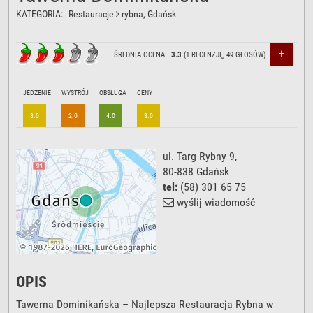
KATEGORIA:
Restauracje
rybna
, Gdańsk
+
ŚREDNIA OCENA:
3.3
(
1
RECENZJĘ,
49
GŁOSÓW)
JEDZENIE
WYSTRÓJ
OBSŁUGA
CENY
3.0
2.0
4.0
3.0
ul. Targ Rybny 9
,
80-838
Gdańsk
tel:
(58) 301 65 75
wyślij wiadomość
OPIS
Tawerna Dominikańska – Najlepsza Restauracja Rybna w