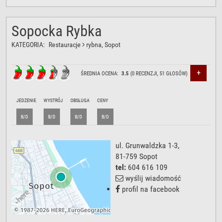
Sopocka Rybka
KATEGORIA:
Restauracje
rybna
, Sopot
+
ŚREDNIA OCENA:
3.5
(
0
RECENZJI,
51
GŁOSÓW)
JEDZENIE
WYSTRÓJ
OBSŁUGA
CENY
B/D
B/D
B/D
B/D
ul. Grunwaldzka 1-3
,
81-759
Sopot
tel:
604 616 109
wyślij wiadomość
profil na facebook