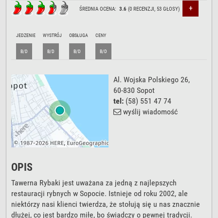
+
ŚREDNIA OCENA:
3.6
(
0
RECENZJI,
53
GŁOSY)
JEDZENIE
WYSTRÓJ
OBSŁUGA
CENY
B/D
B/D
B/D
B/D
Al. Wojska Polskiego 26
,
60-830
Sopot
tel:
(58) 551 47 74
wyślij wiadomość
OPIS
Tawerna Rybaki jest uważana za jedną z najlepszych
restauracji rybnych w Sopocie. Istnieje od roku 2002, ale
niektórzy nasi klienci twierdza, że stołują się u nas znacznie
dłużej, co jest bardzo miłe, bo świadczy o pewnej tradycji.