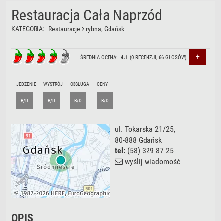
Restauracja Cała Naprzód
KATEGORIA:
Restauracje
rybna
, Gdańsk
+
ŚREDNIA OCENA:
4.1
(
0
RECENZJI,
66
GŁOSÓW)
JEDZENIE
WYSTRÓJ
OBSŁUGA
CENY
B/D
B/D
B/D
B/D
ul. Tokarska 21/25
,
80-888
Gdańsk
tel:
(58) 329 87 25
wyślij wiadomość
OPIS