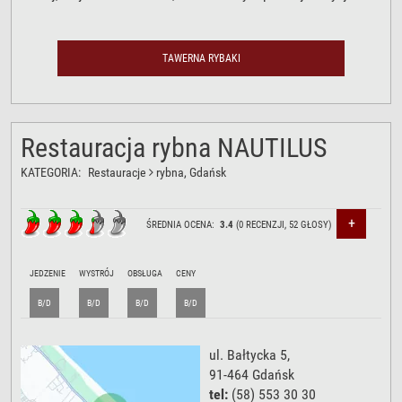
TAWERNA RYBAKI
Restauracja rybna NAUTILUS
KATEGORIA:
Restauracje
rybna
, Gdańsk
+
ŚREDNIA OCENA:
3.4
(
0
RECENZJI,
52
GŁOSY)
JEDZENIE
WYSTRÓJ
OBSŁUGA
CENY
B/D
B/D
B/D
B/D
ul. Bałtycka 5
,
91-464
Gdańsk
tel:
(58) 553 30 30