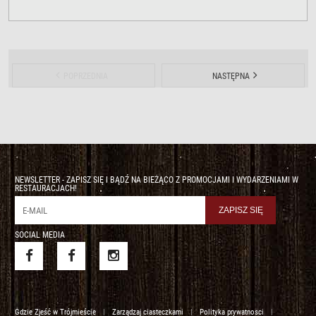
POPRZEDNIA
NASTĘPNA
NEWSLETTER - ZAPISZ SIĘ I BĄDŹ NA BIEŻĄCO Z PROMOCJAMI I WYDARZENIAMI W
RESTAURACJACH!
SOCIAL MEDIA
Gdzie Zjeść w Trójmieście
|
Zarządzaj ciasteczkami
|
Polityka prywatnosci
|