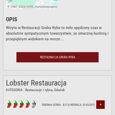
OPIS
Wizyta w Restauracji Gruba Ryba to miło spędzony czas w
absolutnie sympatycznym towarzystwie, ze smaczną kuchnią i
przepięknym widokiem na morze…
RESTAURACJA GRUBA RYBA
Lobster Restauracja
KATEGORIA:
Restauracje
rybna
, Gdańsk
+
ŚREDNIA OCENA:
3.7
(
0
RECENZJI,
53
GŁOSY)