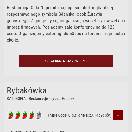
Restauracja Cała Naprzód znajduje sie obok najbardziej
rozpoznawalnego symbolu Gdańska- obok Żurawia
gdańskiego. Zajmujemy się corganizacją wesel oraz wszelkich
imprez firmowych. Posiadamy salę konferencyjną do 120
osób. Organizujemy cateringi do 500os na terenie Trójmiasta i
okolic.
RESTAURACJA CAŁA NAPRZÓD
Rybakówka
KATEGORIA:
Restauracje
rybna
, Gdańsk
+
ŚREDNIA OCENA:
3.7
(
0
RECENZJI,
49
GŁOSÓW)
JEDZENIE
WYSTRÓJ
OBSŁUGA
CENY