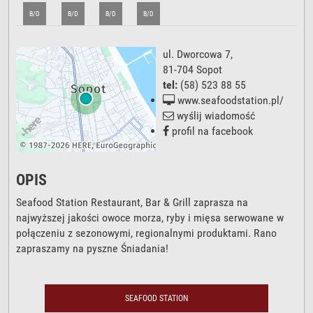
B/D
B/D
B/D
B/D
ul. Dworcowa 7
,
81-704
Sopot
tel:
(58) 523 88 55
www.seafoodstation.pl/
wyślij wiadomość
profil na facebook
OPIS
Seafood Station Restaurant, Bar & Grill zaprasza na
najwyższej jakości owoce morza, ryby i mięsa serwowane w
połączeniu z sezonowymi, regionalnymi produktami. Rano
zapraszamy na pyszne Śniadania!
SEAFOOD STATION