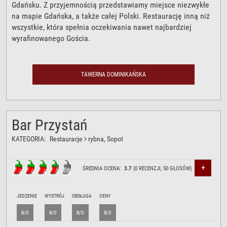
Gdańsku. Z przyjemnością przedstawiamy miejsce niezwykłe
na mapie Gdańska, a także całej Polski. Restaurację inną niż
wszystkie, która spełnia oczekiwania nawet najbardziej
wyrafinowanego Gościa.
TAWERNA DOMINIKAŃSKA
Bar Przystań
KATEGORIA:
Restauracje
rybna
, Sopot
+
ŚREDNIA OCENA:
3.7
(
0
RECENZJI,
50
GŁOSÓW)
JEDZENIE
WYSTRÓJ
OBSŁUGA
CENY
B/D
B/D
B/D
B/D