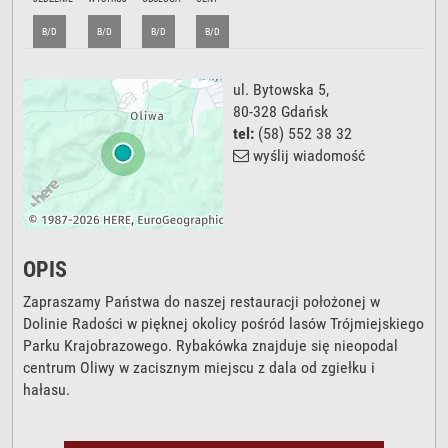
B/D
B/D
B/D
B/D
ul. Bytowska 5
,
80-328
Gdańsk
tel:
(58) 552 38 32
wyślij wiadomość
OPIS
Zapraszamy Państwa do naszej restauracji położonej w
Dolinie Radości w pięknej okolicy pośród lasów Trójmiejskiego
Parku Krajobrazowego. Rybakówka znajduje się nieopodal
centrum Oliwy w zacisznym miejscu z dala od zgiełku i
hałasu.