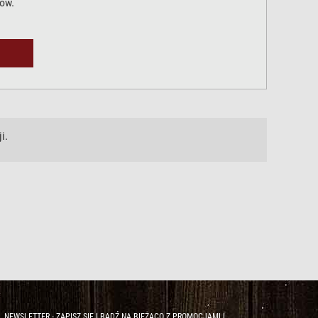
ów.
i.
NEWSLETTER - ZAPISZ SIĘ I BĄDŹ NA BIEŻĄCO Z PROMOCJAMI I