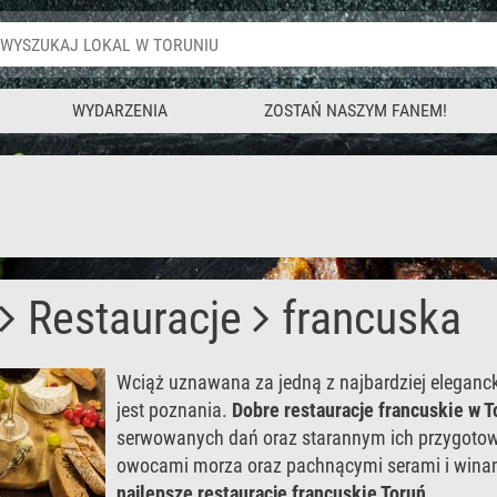
WYDARZENIA
ZOSTAŃ NASZYM FANEM!
Restauracje
francuska
Wciąż uznawana za jedną z najbardziej eleganck
jest poznania.
Dobre restauracje francuskie w 
serwowanych dań oraz starannym ich przygoto
owocami morza oraz pachnącymi serami i winam
najlepsze restauracje francuskie Toruń
.