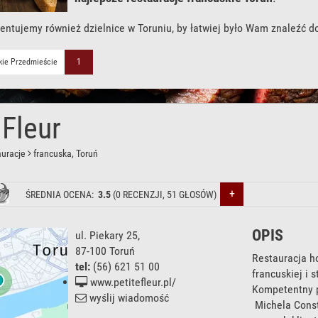
entujemy również dzielnice w Toruniu, by łatwiej było Wam znaleźć d
skie Przedmieście
1
 Fleur
auracje
francuska
, Toruń
+
ŚREDNIA OCENA:
3.5
(
0
RECENZJI,
51
GŁOSÓW)
OPIS
ul. Piekary 25
,
87-100
Toruń
Restauracja h
tel:
(56) 621 51 00
francuskiej i 
www.petitefleur.pl/
Kompetentny p
wyślij wiadomość
Michela Const