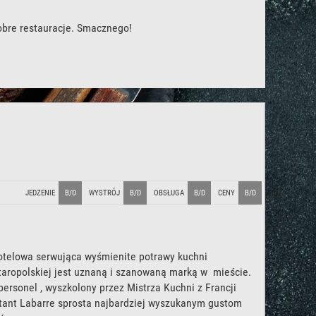
obre restauracje. Smacznego!
JEDZENIE
B/D
WYSTRÓJ
B/D
OBSŁUGA
B/D
CENY
B/D
otelowa serwująca wyśmienite potrawy kuchni
staropolskiej jest uznaną i szanowaną marką w mieście.
ersonel , wyszkolony przez Mistrza Kuchni z Francji
ant Labarre sprosta najbardziej wyszukanym gustom