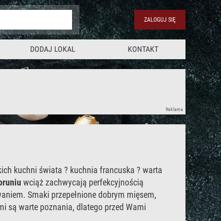
ZALOGUJ SIĘ
DODAJ LOKAL
KONTAKT
Reklama
ich kuchni świata ? kuchnia francuska ? warta
Toruniu
wciąż zachwycają perfekcyjnością
waniem. Smaki przepełnione dobrym mięsem,
i są warte poznania, dlatego przed Wami